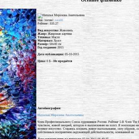
"Осеннее фламенко"
Ник /логин/:
nata08
Рейтинг: 333.27
Вид искусства:
Живопись
Жанр:
Жанровая картина
Техника:
Масло
Материал:
Холст
Размер:
50x40 см
Год создания:
2015
Дата публикации:
05-10-2015
Цена:
0 $ -
Не продаётся
Автобиография:
Наталья Морозова Анатольевна
Член Профессионального Союза художников России. Рейтинг 5-В Член The In
чувством, живой эмоцией, которую я выплескиваю на холст. Я воплощаю на 
великое искусство. Стараюсь вложить живое высказывание, силу образов, с
собственным восприятием окружающей действительности, основанной на
Дата регистрации на портале:
02-04-2013 06:40:35