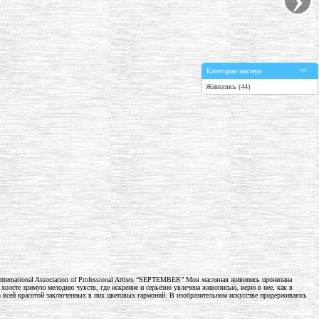
Категории мастера
Живопись (44)
ternational Association of Professional Artists “SEPTEMBER” Моя масляная живопись пронизана
холсте зримую мелодию чувств, где искренне и серьезно увлечена живописью, верю в нее, как в
о всей красотой заключенных в них цветовых гармоний. В изобразительном искусстве придерживаюсь