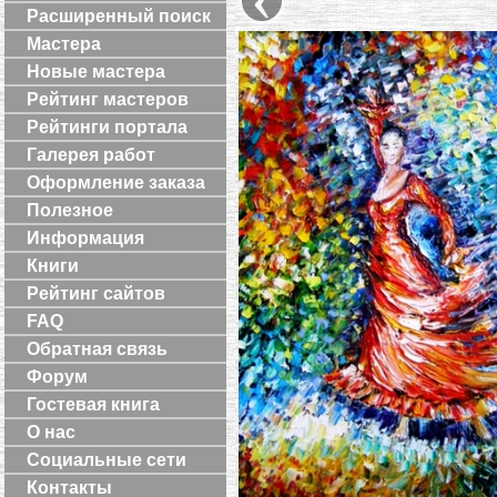
Расширенный поиск
Мастера
Новые мастера
Рейтинг мастеров
Рейтинги портала
Галерея работ
Оформление заказа
Полезное
Информация
Книги
Рейтинг сайтов
FAQ
Обратная связь
Форум
Гостевая книга
О нас
Социальные сети
Контакты