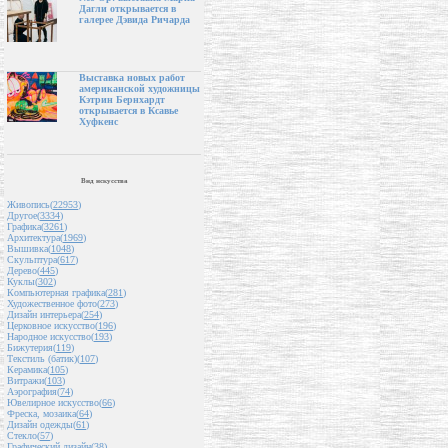
Дагли открывается в
галерее Дэвида Ричарда
Выставка новых работ
американской художницы
Кэтрин Бернхардт
открывается в Ксавье
Хуфкенс
Вид искусства
Живопись(
22953
)
Другое(
3334
)
Графика(
3261
)
Архитектура(
1969
)
Вышивка(
1048
)
Скульптура(
617
)
Дерево(
445
)
Куклы(
302
)
Компьютерная графика(
281
)
Художественное фото(
273
)
Дизайн интерьера(
254
)
Церковное искусство(
196
)
Народное искусство(
193
)
Бижутерия(
119
)
Текстиль (батик)(
107
)
Керамика(
105
)
Витражи(
103
)
Аэрография(
74
)
Ювелирное искусство(
66
)
Фреска, мозаика(
64
)
Дизайн одежды(
61
)
Стекло(
57
)
Графический дизайн(
38
)