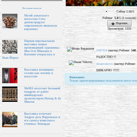
Последние новости
Сейчас 5.00/5
Музей азиатского
Рейтинг:
5.0
/5 (3 голосов)
искусства Crow
демонстрирует
Оценки.
современную японскую
Просмотров: 1333
керамику
Первая персональная
выставка новых
произведений художника
lt987654
(мастер) Рейтинг:
540.
Яна-Оле Шимана в
Касмине открылась в
РАДОСТНО !!!
Нью-Йорке
dusanvukovic
(мастер) Рейтинг:
Выставка посвящена
ШИКАРНО !!!!!!!
голове как мотиву в
искусстве
Внимание:
Только зарегистрированные пользователи могут ост
МоМА получает большой
подарок от работ
швейцарских
архитекторов Herzog & de
Meuron
Выставка отмечает
Андреа дель Верроккьо и
его самого известного
ученика Леонардо