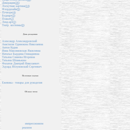
Декорации(
26
)
Лоскутная картина(
14
)
Флордизайн(
9
)
Пэчворк(
4
)
Бодиарт(
3
)
Плакат(
2
)
Ленд-арт(
2
)
Театр. костюмы(
0
)
День рождения
Александр Александровский
Анастасия Одинокова Николаевна
Антон Кудин
Инна Максимовская Яковлевна
Наталья Бырдина Геннадиевна
Татьяна Синяева Игоревна
Татьяна Шпанькова
Филатов Дмитрий Николаевич
Эдуард Яблуновский Сергеевич
Полезные ссылки
Ежевика - товары для рукоделия
Облако тегов
импрессионизм
реализм