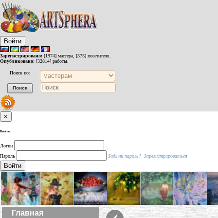
Войти
Зарегистрировано:
[1974] мастера, [373] посетителя.
Опубликовано:
[32814] работы.
Поиск по:
×
Войти
Логин
Пароль
Забыли пароль?
Зарегистрироваться
Войти
‹
Главная