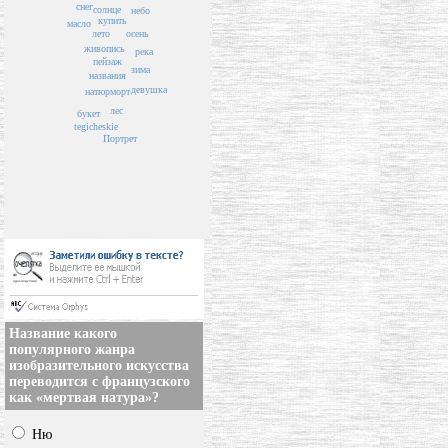
снег
солнце
небо
купить
масло
лето
осень
живопись
река
пейзаж
зима
названия
девушка
натюрморт
лес
букет
tegicheskie
Портрет
Название какого
популярного жанра
изобразительного искусства
переводится с французского
как «мертвая натура»?
Ню