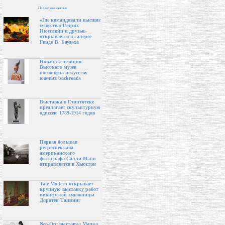
Последние статьи
«Где командовали высшие
существа: Генрих
Нюссляйн и друзья»
открывается в галерее
Гвидо В. Баудаха
Новая экспозиция
Высокого музея
посвящена искусству
южных backroads
Выставка в Глиптотеке
предлагает скульптурную
одиссею 1789-1914 годов
Первая большая
ретроспектива
американского
фотографа Салли Манн
отправляется в Хьюстон
Tate Modern открывает
крупную выставку работ
пионерской художницы
Доротеи Таннинг
Neo-Op: выставка Марка