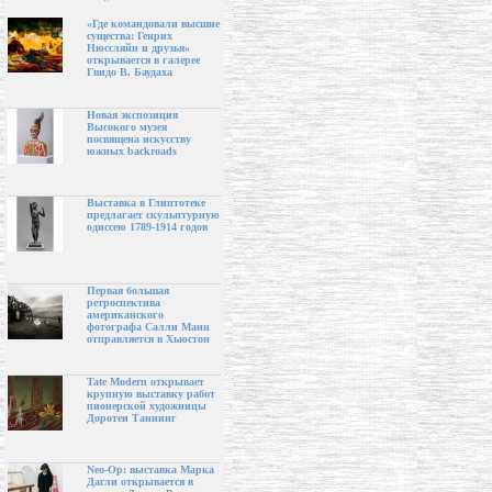
«Где командовали высшие
существа: Генрих
Нюссляйн и друзья»
открывается в галерее
Гвидо В. Баудаха
Новая экспозиция
Высокого музея
посвящена искусству
южных backroads
Выставка в Глиптотеке
предлагает скульптурную
одиссею 1789-1914 годов
Первая большая
ретроспектива
американского
фотографа Салли Манн
отправляется в Хьюстон
Tate Modern открывает
крупную выставку работ
пионерской художницы
Доротеи Таннинг
Neo-Op: выставка Марка
Дагли открывается в