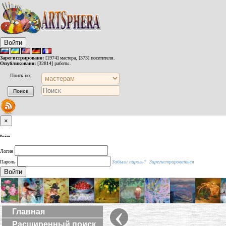
Войти
Зарегистрировано:
[1974] мастера, [373] посетителя.
Опубликовано:
[32814] работы.
Поиск по:
×
Войти
Логин
Пароль
Забыли пароль?
Зарегистрироваться
Войти
‹
Главная
Расширенный поиск