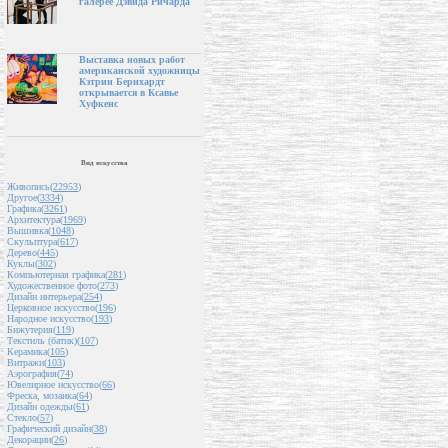
галерее Дэвида Ричарда
Выставка новых работ
американской художницы
Кэтрин Бернхардт
открывается в Ксавье
Хуфкенс
Вид искусства
Живопись(
22953
)
Другое(
3334
)
Графика(
3261
)
Архитектура(
1969
)
Вышивка(
1048
)
Скульптура(
617
)
Дерево(
445
)
Куклы(
302
)
Компьютерная графика(
281
)
Художественное фото(
273
)
Дизайн интерьера(
254
)
Церковное искусство(
196
)
Народное искусство(
193
)
Бижутерия(
119
)
Текстиль (батик)(
107
)
Керамика(
105
)
Витражи(
103
)
Аэрография(
74
)
Ювелирное искусство(
66
)
Фреска, мозаика(
64
)
Дизайн одежды(
61
)
Стекло(
57
)
Графический дизайн(
38
)
Декорации(
26
)