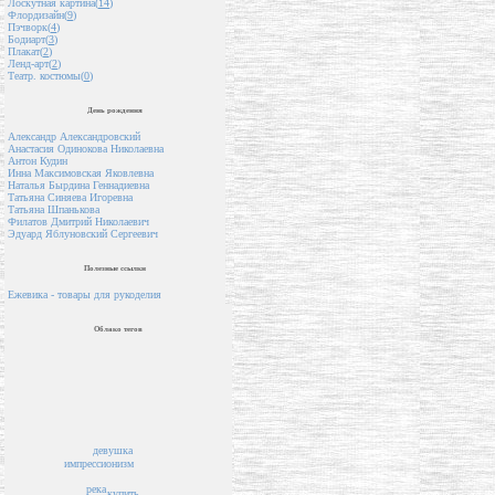
Лоскутная картина(
14
)
Флордизайн(
9
)
Пэчворк(
4
)
Бодиарт(
3
)
Плакат(
2
)
Ленд-арт(
2
)
Театр. костюмы(
0
)
День рождения
Александр Александровский
Анастасия Одинокова Николаевна
Антон Кудин
Инна Максимовская Яковлевна
Наталья Бырдина Геннадиевна
Татьяна Синяева Игоревна
Татьяна Шпанькова
Филатов Дмитрий Николаевич
Эдуард Яблуновский Сергеевич
Полезные ссылки
Ежевика - товары для рукоделия
Облако тегов
девушка
импрессионизм
река
купить