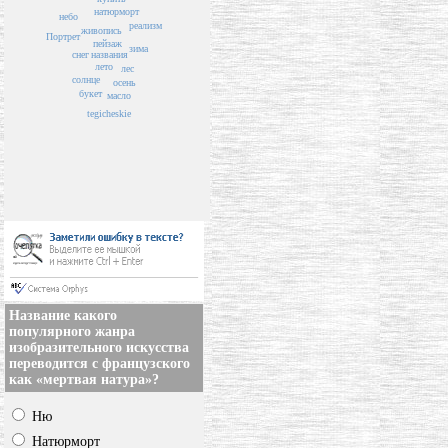
натюрморт
небо
реализм
живопись
Портрет
пейзаж
зима
названия
снег
лето
лес
солнце
осень
букет
масло
tegicheskie
Название какого
популярного жанра
изобразительного искусства
переводится с французского
как «мертвая натура»?
Ню
Натюрморт