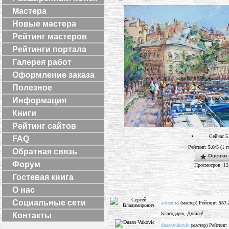
Мастера
Новые мастера
Рейтинг мастеров
Рейтинги портала
Галерея работ
Оформление заказа
Полезное
Информация
Книги
Рейтинг сайтов
Сейчас 5
FAQ
Рейтинг:
5.0
/5 (1 г
Обратная связь
Оценки.
Форум
Просмотров: 12
Гостевая книга
О нас
Социальные сети
artdemid
(мастер) Рейтинг:
557.
Благодарю, Душан!
Контакты
dusanvukovic
(мастер) Рейтинг: