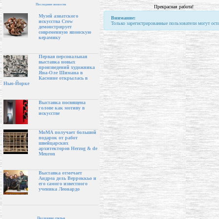
Последние новости
Прекрасная работа!
Музей азиатского
Внимание:
искусства Crow
Только зарегистрированные пользователи могут ост
демонстрирует
современную японскую
керамику
Первая персональная
выставка новых
произведений художника
Яна-Оле Шимана в
Касмине открылась в
Нью-Йорке
Выставка посвящена
голове как мотиву в
искусстве
МоМА получает большой
подарок от работ
швейцарских
архитекторов Herzog & de
Meuron
Выставка отмечает
Андреа дель Верроккьо и
его самого известного
ученика Леонардо
Последние статьи