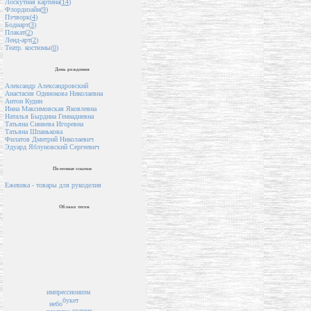
Лоскутная картина(
14
)
Флордизайн(
9
)
Пэчворк(
4
)
Бодиарт(
3
)
Плакат(
2
)
Ленд-арт(
2
)
Театр. костюмы(
0
)
День рождения
Александр Александровский
Анастасия Одинокова Николаевна
Антон Кудин
Инна Максимовская Яковлевна
Наталья Бырдина Геннадиевна
Татьяна Синяева Игоревна
Татьяна Шпанькова
Филатов Дмитрий Николаевич
Эдуард Яблуновский Сергеевич
Полезные ссылки
Ежевика - товары для рукоделия
Облако тегов
импрессионизм
букет
небо
солнце