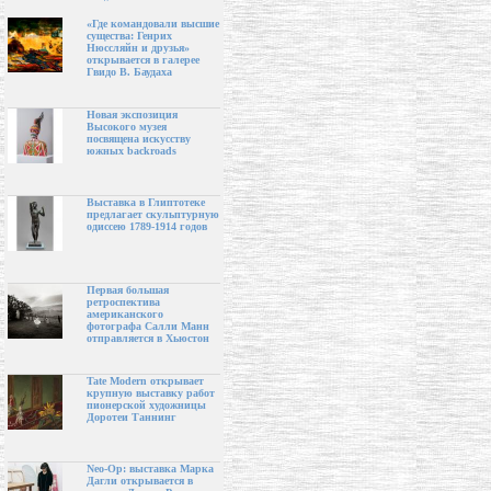
«Где командовали высшие
существа: Генрих
Нюссляйн и друзья»
открывается в галерее
Гвидо В. Баудаха
Новая экспозиция
Высокого музея
посвящена искусству
южных backroads
Выставка в Глиптотеке
предлагает скульптурную
одиссею 1789-1914 годов
Первая большая
ретроспектива
американского
фотографа Салли Манн
отправляется в Хьюстон
Tate Modern открывает
крупную выставку работ
пионерской художницы
Доротеи Таннинг
Neo-Op: выставка Марка
Дагли открывается в