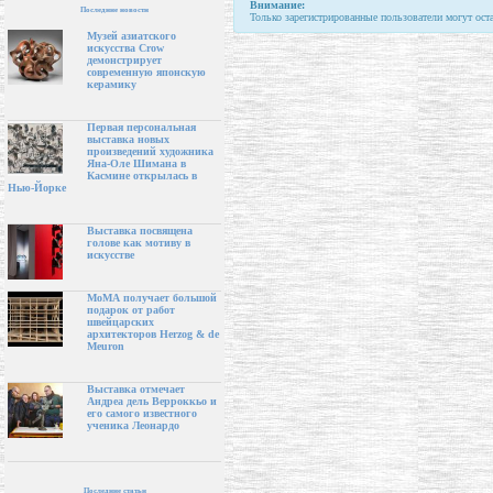
Внимание:
Последние новости
Только зарегистрированные пользователи могут ост
Музей азиатского
искусства Crow
демонстрирует
современную японскую
керамику
Первая персональная
выставка новых
произведений художника
Яна-Оле Шимана в
Касмине открылась в
Нью-Йорке
Выставка посвящена
голове как мотиву в
искусстве
МоМА получает большой
подарок от работ
швейцарских
архитекторов Herzog & de
Meuron
Выставка отмечает
Андреа дель Верроккьо и
его самого известного
ученика Леонардо
Последние статьи