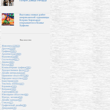
галерее Дэвида Ричарда
Выставка новых работ
американской художницы
Кэтрин Бернхардт
открывается в Ксавье
Хуфкенс
Вид искусства
Живопись(
22953
)
Другое(
3334
)
Графика(
3261
)
Архитектура(
1969
)
Вышивка(
1048
)
Скульптура(
617
)
Дерево(
445
)
Куклы(
302
)
Компьютерная графика(
281
)
Художественное фото(
273
)
Дизайн интерьера(
254
)
Церковное искусство(
196
)
Народное искусство(
193
)
Бижутерия(
119
)
Текстиль (батик)(
107
)
Керамика(
105
)
Витражи(
103
)
Аэрография(
74
)
Ювелирное искусство(
66
)
Фреска, мозаика(
64
)
Дизайн одежды(
61
)
Стекло(
57
)
Графический дизайн(
38
)
Декорации(
26
)