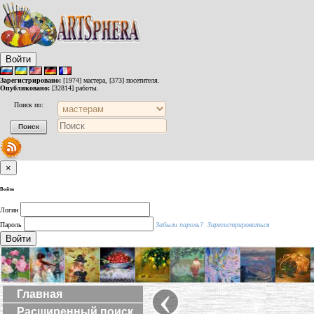
Войти
Зарегистрировано:
[1974] мастера, [373] посетителя.
Опубликовано:
[32814] работы.
Поиск по:
×
Войти
Логин
Пароль
Забыли пароль?
Зарегистрироваться
Войти
‹
Главная
Расширенный поиск