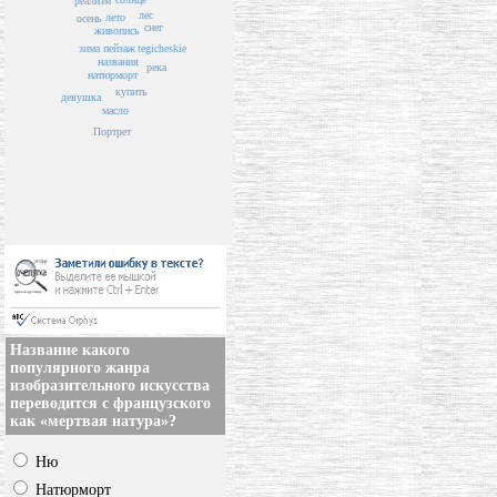
реализм
лес
лето
осень
снег
живопись
tegicheskie
пейзаж
зима
названия
река
натюрморт
купить
девушка
масло
Портрет
Название какого
популярного жанра
изобразительного искусства
переводится с французского
как «мертвая натура»?
Ню
Натюрморт