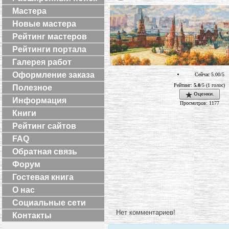
Мастера
Новые мастера
Рейтинг мастеров
Рейтинги портала
Галерея работ
Оформление заказа
Сейчас 5.00/5
Рейтинг:
5.0
/5 (1 голос)
Полезное
Оценки.
Информация
Просмотров: 1177
Книги
Рейтинг сайтов
FAQ
Обратная связь
Форум
Гостевая книга
О нас
Социальные сети
Нет комментариев!
Контакты