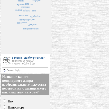
Портрет
масло
лето
купить
лес
названия
солнце
пейзаж
снег
живопись
tegicheskie
река
натюрморт
осень
небо
девушка
импрессионизм
Название какого
популярного жанра
изобразительного искусства
переводится с французского
как «мертвая натура»?
Ню
Натюрморт