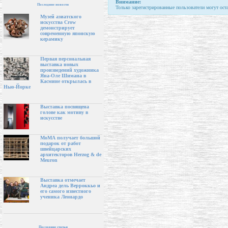
Внимание:
Последние новости
Только зарегистрированные пользователи могут ост
Музей азиатского
искусства Crow
демонстрирует
современную японскую
керамику
Первая персональная
выставка новых
произведений художника
Яна-Оле Шимана в
Касмине открылась в
Нью-Йорке
Выставка посвящена
голове как мотиву в
искусстве
МоМА получает большой
подарок от работ
швейцарских
архитекторов Herzog & de
Meuron
Выставка отмечает
Андреа дель Верроккьо и
его самого известного
ученика Леонардо
Последние статьи