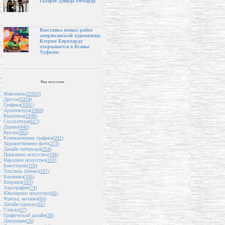
галерее Дэвида Ричарда
Выставка новых работ
американской художницы
Кэтрин Бернхардт
открывается в Ксавье
Хуфкенс
Вид искусства
Живопись(
22953
)
Другое(
3334
)
Графика(
3261
)
Архитектура(
1969
)
Вышивка(
1048
)
Скульптура(
617
)
Дерево(
445
)
Куклы(
302
)
Компьютерная графика(
281
)
Художественное фото(
273
)
Дизайн интерьера(
254
)
Церковное искусство(
196
)
Народное искусство(
193
)
Бижутерия(
119
)
Текстиль (батик)(
107
)
Керамика(
105
)
Витражи(
103
)
Аэрография(
74
)
Ювелирное искусство(
66
)
Фреска, мозаика(
64
)
Дизайн одежды(
61
)
Стекло(
57
)
Графический дизайн(
38
)
Декорации(
26
)