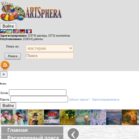
Войти
Зарегистрировано:
[1974] мастера, [373] посетителя.
Опубликовано:
[32814] работы.
Поиск по:
×
Войти
Логин
Пароль
Забыли пароль?
Зарегистрироваться
Войти
‹
Главная
Расширенный поиск