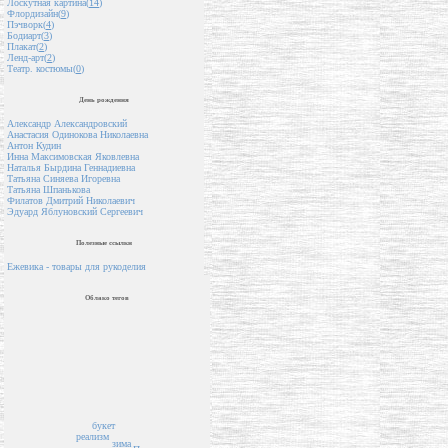
Лоскутная картина(
14
)
Флордизайн(
9
)
Пэчворк(
4
)
Бодиарт(
3
)
Плакат(
2
)
Ленд-арт(
2
)
Театр. костюмы(
0
)
День рождения
Александр Александровский
Анастасия Одинокова Николаевна
Антон Кудин
Инна Максимовская Яковлевна
Наталья Бырдина Геннадиевна
Татьяна Синяева Игоревна
Татьяна Шпанькова
Филатов Дмитрий Николаевич
Эдуард Яблуновский Сергеевич
Полезные ссылки
Ежевика - товары для рукоделия
Облако тегов
букет
реализм
зима