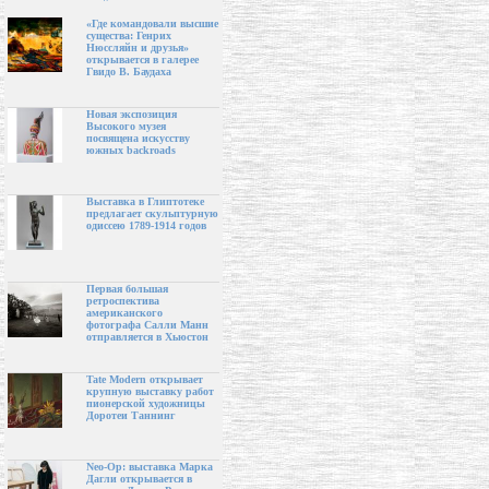
«Где командовали высшие
существа: Генрих
Нюссляйн и друзья»
открывается в галерее
Гвидо В. Баудаха
Новая экспозиция
Высокого музея
посвящена искусству
южных backroads
Выставка в Глиптотеке
предлагает скульптурную
одиссею 1789-1914 годов
Первая большая
ретроспектива
американского
фотографа Салли Манн
отправляется в Хьюстон
Tate Modern открывает
крупную выставку работ
пионерской художницы
Доротеи Таннинг
Neo-Op: выставка Марка
Дагли открывается в