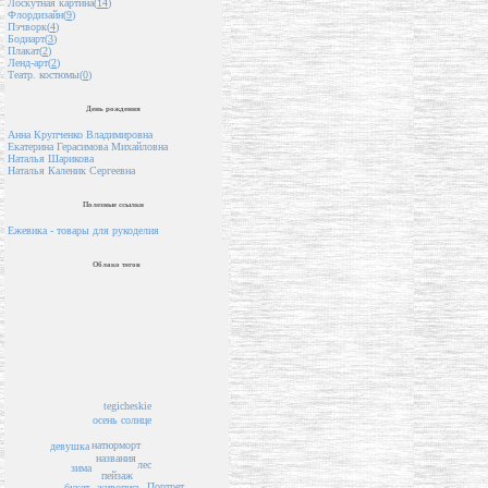
Лоскутная картина(
14
)
Флордизайн(
9
)
Пэчворк(
4
)
Бодиарт(
3
)
Плакат(
2
)
Ленд-арт(
2
)
Театр. костюмы(
0
)
День рождения
Анна Крупченко Владимировна
Екатерина Герасимова Михайловна
Наталья Шарикова
Наталья Каленик Сергеевна
Полезные ссылки
Ежевика - товары для рукоделия
Облако тегов
tegicheskie
солнце
осень
натюрморт
девушка
названия
лес
зима
пейзаж
Портрет
букет
живопись