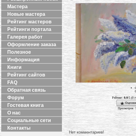
Мастера
Новые мастера
Рейтинг мастеров
Рейтинги портала
Галерея работ
Оформление заказа
Полезное
Информация
Книги
Рейтинг сайтов
FAQ
Обратная связь
0
Форум
Рейтинг:
0.0
/5 (0 
Оценки
Гостевая книга
Просмотров: 
О нас
Социальные сети
Контакты
Нет комментариев!