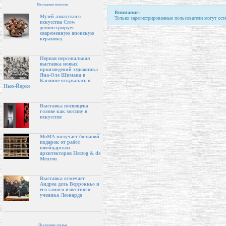
Последние новости
Внимание:
Музей азиатского
Только зарегистрированные пользователи могут ост
искусства Crow
демонстрирует
современную японскую
керамику
Первая персональная
выставка новых
произведений художника
Яна-Оле Шимана в
Касмине открылась в
Нью-Йорке
Выставка посвящена
голове как мотиву в
искусстве
МоМА получает большой
подарок от работ
швейцарских
архитекторов Herzog & de
Meuron
Выставка отмечает
Андреа дель Верроккьо и
его самого известного
ученика Леонардо
Последние статьи