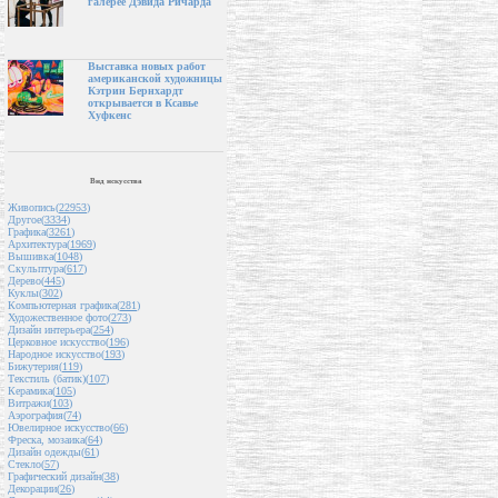
галерее Дэвида Ричарда
Выставка новых работ
американской художницы
Кэтрин Бернхардт
открывается в Ксавье
Хуфкенс
Вид искусства
Живопись(
22953
)
Другое(
3334
)
Графика(
3261
)
Архитектура(
1969
)
Вышивка(
1048
)
Скульптура(
617
)
Дерево(
445
)
Куклы(
302
)
Компьютерная графика(
281
)
Художественное фото(
273
)
Дизайн интерьера(
254
)
Церковное искусство(
196
)
Народное искусство(
193
)
Бижутерия(
119
)
Текстиль (батик)(
107
)
Керамика(
105
)
Витражи(
103
)
Аэрография(
74
)
Ювелирное искусство(
66
)
Фреска, мозаика(
64
)
Дизайн одежды(
61
)
Стекло(
57
)
Графический дизайн(
38
)
Декорации(
26
)