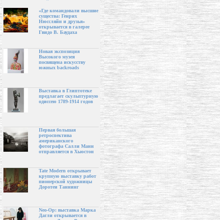
«Где командовали высшие
существа: Генрих
Нюссляйн и друзья»
открывается в галерее
Гвидо В. Баудаха
Новая экспозиция
Высокого музея
посвящена искусству
южных backroads
Выставка в Глиптотеке
предлагает скульптурную
одиссею 1789-1914 годов
Первая большая
ретроспектива
американского
фотографа Салли Манн
отправляется в Хьюстон
Tate Modern открывает
крупную выставку работ
пионерской художницы
Доротеи Таннинг
Neo-Op: выставка Марка
Дагли открывается в