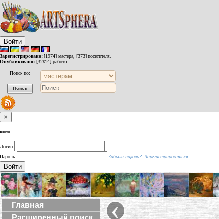
Войти
Зарегистрировано:
[1974] мастера, [373] посетителя.
Опубликовано:
[32814] работы.
Поиск по:
×
Войти
Логин
Пароль
Забыли пароль?
Зарегистрироваться
Войти
‹
Главная
Расширенный поиск