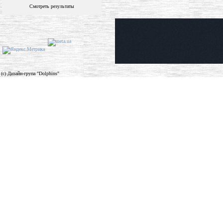
Смотреть результаты
(c) Дизайн-група "Dolphins"