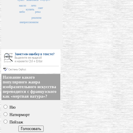
масло
лето
снег
купить
небо
река
реализм
импрессионизм
Название какого
популярного жанра
изобразительного искусства
переводится с французского
как «мертвая натура»?
Ню
Натюрморт
Пейзаж