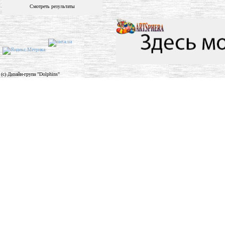
Смотреть результаты
(c) Дизайн-група "Dolphins"