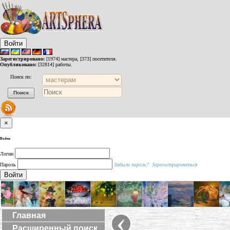
Войти
Зарегистрировано:
[1974] мастера, [373] посетителя.
Опубликовано:
[32814] работы.
Поиск по:
×
Войти
Логин
Пароль
Забыли пароль?
Зарегистрироваться
Войти
‹
Главная
Расширенный поиск