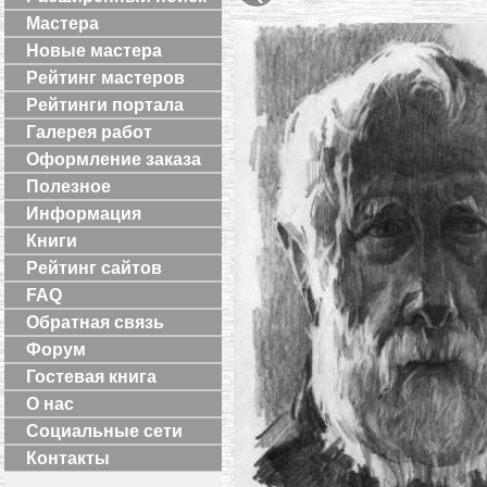
Мастера
Новые мастера
Рейтинг мастеров
Рейтинги портала
Галерея работ
Оформление заказа
Полезное
Информация
Книги
Рейтинг сайтов
FAQ
Обратная связь
Форум
Гостевая книга
О нас
Социальные сети
Контакты