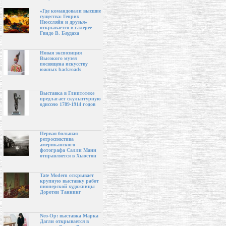
«Где командовали высшие
существа: Генрих
Нюссляйн и друзья»
открывается в галерее
Гвидо В. Баудаха
Новая экспозиция
Высокого музея
посвящена искусству
южных backroads
Выставка в Глиптотеке
предлагает скульптурную
одиссею 1789-1914 годов
Первая большая
ретроспектива
американского
фотографа Салли Манн
отправляется в Хьюстон
Tate Modern открывает
крупную выставку работ
пионерской художницы
Доротеи Таннинг
Neo-Op: выставка Марка
Дагли открывается в