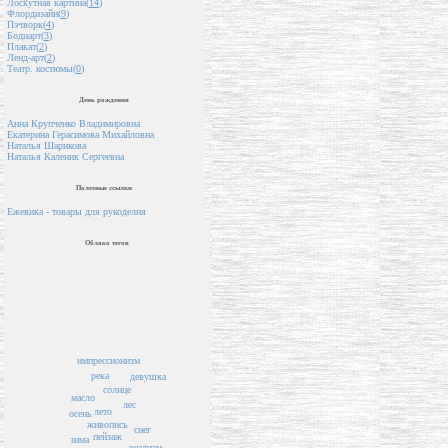
Лоскутная картина(
14
)
Флордизайн(
9
)
Пэчворк(
4
)
Бодиарт(
3
)
Плакат(
2
)
Ленд-арт(
2
)
Театр. костюмы(
0
)
День рождения
Анна Крупченко Владимировна
Екатерина Герасимова Михайловна
Наталья Шарикова
Наталья Каленик Сергеевна
Полезные ссылки
Ежевика - товары для рукоделия
Облако тегов
импрессионизм
река
девушка
солнце
масло
лес
лето
осень
живопись
снег
пейзаж
зима
реализм