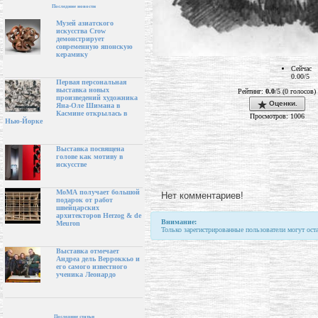
Последние новости
Музей азиатского
искусства Crow
демонстрирует
современную японскую
керамику
Сейчас
0.00/5
Первая персональная
выставка новых
Рейтинг:
0.0
/5 (0 голосов)
произведений художника
Оценки.
Яна-Оле Шимана в
Касмине открылась в
Просмотров: 1006
Нью-Йорке
Выставка посвящена
голове как мотиву в
искусстве
МоМА получает большой
Нет комментариев!
подарок от работ
швейцарских
архитекторов Herzog & de
Внимание:
Meuron
Только зарегистрированные пользователи могут ост
Выставка отмечает
Андреа дель Верроккьо и
его самого известного
ученика Леонардо
Последние статьи