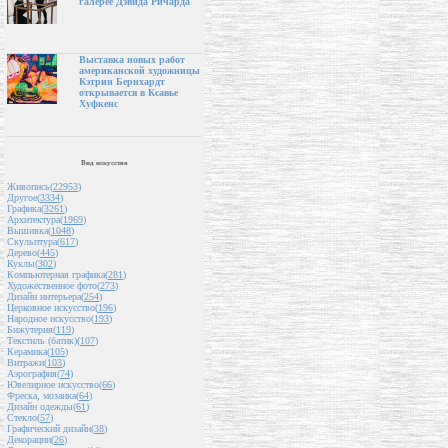
галерее Дэвида Ричарда
Выставка новых работ
американской художницы
Кэтрин Бернхардт
открывается в Ксавье
Хуфкенс
Вид искусства
Живопись(
22953
)
Другое(
3334
)
Графика(
3261
)
Архитектура(
1969
)
Вышивка(
1048
)
Скульптура(
617
)
Дерево(
445
)
Куклы(
302
)
Компьютерная графика(
281
)
Художественное фото(
273
)
Дизайн интерьера(
254
)
Церковное искусство(
196
)
Народное искусство(
193
)
Бижутерия(
119
)
Текстиль (батик)(
107
)
Керамика(
105
)
Витражи(
103
)
Аэрография(
74
)
Ювелирное искусство(
66
)
Фреска, мозаика(
64
)
Дизайн одежды(
61
)
Стекло(
57
)
Графический дизайн(
38
)
Декорации(
26
)