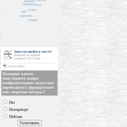
названия
натюрморт
букет
купить
небо
tegicheskie
Портрет
Название какого
популярного жанра
изобразительного искусства
переводится с французского
как «мертвая натура»?
Ню
Натюрморт
Пейзаж