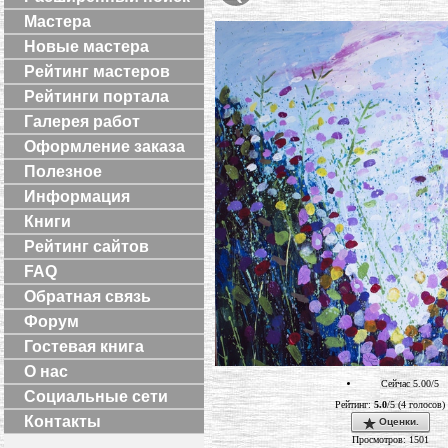
Мастера
Новые мастера
Рейтинг мастеров
Рейтинги портала
Галерея работ
Оформление заказа
Полезное
Информация
Книги
Рейтинг сайтов
FAQ
Обратная связь
Форум
Гостевая книга
О нас
Сейчас 5.00/5
Социальные сети
Рейтинг:
5.0
/5 (4 голосов)
Контакты
Оценки.
Просмотров: 1501