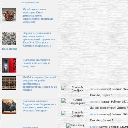
Последние новости
Музей азиатского
искусства Crow
демонстрирует
современную японскую
керамику
Первая персональная
выставка новых
произведений художника
Яна-Оле Шимана в
Касмине открылась в
Нью-Йорке
Выставка посвящена
голове как мотиву в
искусстве
МоМА получает большой
подарок от работ
швейцарских
архитекторов Herzog & de
simonida
(мастер) Рейтинг:
966
Meuron
Спасибо, Сергей !
Выставка отмечает
artdemid
(мастер) Рейтинг:
557.
Андреа дель Верроккьо и
его самого известного
Да) оно именно такое) Дивн
ученика Леонардо
simonida
(мастер) Рейтинг:
966
Спасибо , Лесной !
Lesnoj
(мастер) Рейтинг:
530.99
Последние статьи