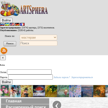
Войти
Зарегистрировано:
[1974] мастера, [373] посетителя.
Опубликовано:
[32814] работы.
Поиск по:
×
Войти
Логин
Пароль
Забыли пароль?
Зарегистрироваться
Войти
‹
Главная
Расширенный поиск