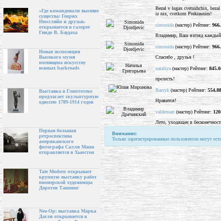
Bezal v lugax cvetushchix, bezal 
«Где командовали высшие
iz nix, cvetkom Prekrasnim!
существа: Генрих
Нюссляйн и друзья»
simonida
(мастер) Рейтинг:
966
открывается в галерее
Гвидо В. Баудаха
Владимир, Ваш взгляд каждый 
simonida
(мастер) Рейтинг:
966
Новая экспозиция
Спасибо , друзья !
Высокого музея
посвящена искусству
южных backroads
nataliya
(мастер) Рейтинг:
845.0
прелесть!
Barsyk
(мастер) Рейтинг:
554.8
Выставка в Глиптотеке
предлагает скульптурную
Нравится!
одиссею 1789-1914 годов
valdemart
(мастер) Рейтинг:
120
Лето, уходящее в бесконечност
Первая большая
Внимание:
ретроспектива
Только зарегистрированные пользователи могут ост
американского
фотографа Салли Манн
отправляется в Хьюстон
Tate Modern открывает
крупную выставку работ
пионерской художницы
Доротеи Таннинг
Neo-Op: выставка Марка
Дагли открывается в