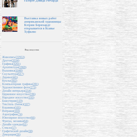
галерее Дэвида Ричарда
Выставка новых работ
американской художницы
Кэтрин Бернхардт
открывается в Ксавье
Хуфкенс
Вид искусства
Живопись(
22953
)
Другое(
3334
)
Графика(
3261
)
Архитектура(
1969
)
Вышивка(
1048
)
Скульптура(
617
)
Дерево(
445
)
Куклы(
302
)
Компьютерная графика(
281
)
Художественное фото(
273
)
Дизайн интерьера(
254
)
Церковное искусство(
196
)
Народное искусство(
193
)
Бижутерия(
119
)
Текстиль (батик)(
107
)
Керамика(
105
)
Витражи(
103
)
Аэрография(
74
)
Ювелирное искусство(
66
)
Фреска, мозаика(
64
)
Дизайн одежды(
61
)
Стекло(
57
)
Графический дизайн(
38
)
Декорации(
26
)