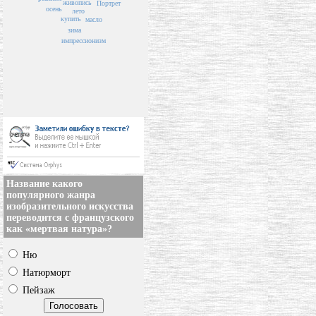
живопись
Портрет
осень
лето
купить
масло
зима
импрессионизм
Название какого
популярного жанра
изобразительного искусства
переводится с французского
как «мертвая натура»?
Ню
Натюрморт
Пейзаж