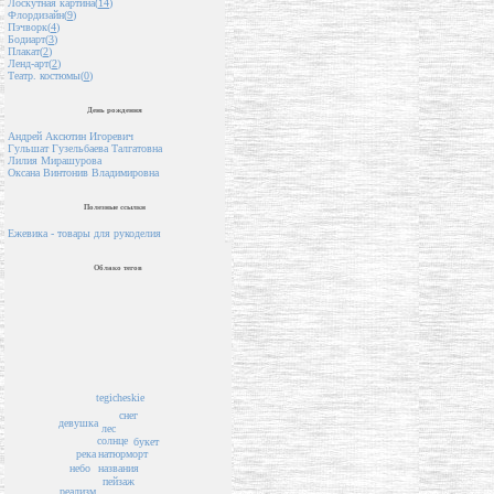
Лоскутная картина(
14
)
Флордизайн(
9
)
Пэчворк(
4
)
Бодиарт(
3
)
Плакат(
2
)
Ленд-арт(
2
)
Театр. костюмы(
0
)
День рождения
Андрей Аксютин Игоревич
Гульшат Гузельбаева Талгатовна
Лилия Мирашурова
Оксана Винтонив Владимировна
Полезные ссылки
Ежевика - товары для рукоделия
Облако тегов
tegicheskie
снег
девушка
лес
солнце
букет
река
натюрморт
названия
небо
пейзаж
реализм