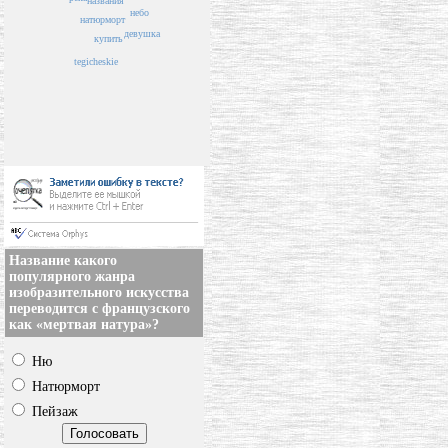
названия
небо
натюрморт
девушка
купить
tegicheskie
Название какого
популярного жанра
изобразительного искусства
переводится с французского
как «мертвая натура»?
Ню
Натюрморт
Пейзаж