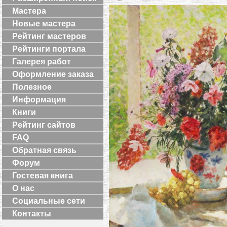
Мастера
Новые мастера
Рейтинг мастеров
Рейтинги портала
Галерея работ
Оформление заказа
Полезное
Информация
Книги
Рейтинг сайтов
FAQ
Обратная связь
Форум
Гостевая книга
О нас
Социальные сети
Контакты