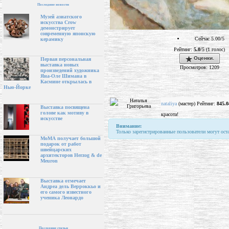
Последние новости
Музей азиатского
искусства Crow
демонстрирует
современную японскую
Сейчас 5.00/5
керамику
Рейтинг:
5.0
/5 (1 голос)
Оценки.
Первая персональная
выставка новых
Просмотров: 1209
произведений художника
Яна-Оле Шимана в
Касмине открылась в
Нью-Йорке
nataliya
(мастер) Рейтинг:
845.0
Выставка посвящена
голове как мотиву в
красота!
искусстве
Внимание:
Только зарегистрированные пользователи могут ост
МоМА получает большой
подарок от работ
швейцарских
архитекторов Herzog & de
Meuron
Выставка отмечает
Андреа дель Верроккьо и
его самого известного
ученика Леонардо
Последние статьи