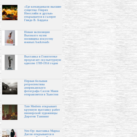
«Где командовали высшие
существа: Генрих
Нюссляйн и друзья»
открывается в галерее
Гвидо В. Баудаха
Новая экспозиция
Высокого музея
посвящена искусству
южных backroads
Выставка в Глиптотеке
предлагает скульптурную
одиссею 1789-1914 годов
Первая большая
ретроспектива
американского
фотографа Салли Манн
отправляется в Хьюстон
Tate Modern открывает
крупную выставку работ
пионерской художницы
Доротеи Таннинг
Neo-Op: выставка Марка
Дагли открывается в