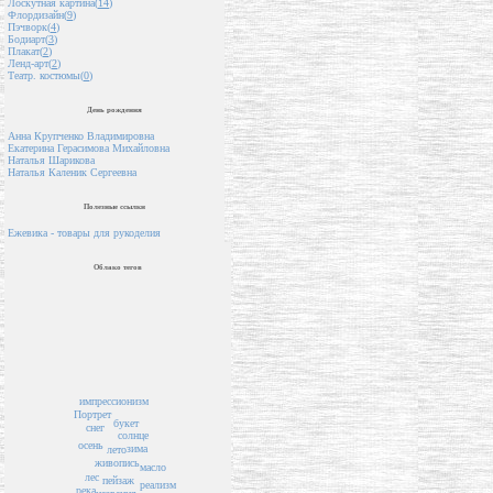
Лоскутная картина(
14
)
Флордизайн(
9
)
Пэчворк(
4
)
Бодиарт(
3
)
Плакат(
2
)
Ленд-арт(
2
)
Театр. костюмы(
0
)
День рождения
Анна Крупченко Владимировна
Екатерина Герасимова Михайловна
Наталья Шарикова
Наталья Каленик Сергеевна
Полезные ссылки
Ежевика - товары для рукоделия
Облако тегов
импрессионизм
Портрет
букет
снег
солнце
осень
зима
лето
живопись
масло
лес
пейзаж
реализм
река