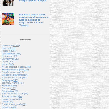
галерее Дэвида Ричарда
Выставка новых работ
американской художницы
Кэтрин Бернхардт
открывается в Ксавье
Хуфкенс
Вид искусства
Живопись(
22953
)
Другое(
3334
)
Графика(
3261
)
Архитектура(
1969
)
Вышивка(
1048
)
Скульптура(
617
)
Дерево(
445
)
Куклы(
302
)
Компьютерная графика(
281
)
Художественное фото(
273
)
Дизайн интерьера(
254
)
Церковное искусство(
196
)
Народное искусство(
193
)
Бижутерия(
119
)
Текстиль (батик)(
107
)
Керамика(
105
)
Витражи(
103
)
Аэрография(
74
)
Ювелирное искусство(
66
)
Фреска, мозаика(
64
)
Дизайн одежды(
61
)
Стекло(
57
)
Графический дизайн(
38
)
Декорации(
26
)