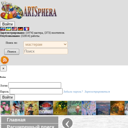
Войти
Зарегистрировано:
[1974] мастера, [373] посетителя.
Опубликовано:
[32814] работы.
Поиск по:
×
Войти
Логин
Пароль
Забыли пароль?
Зарегистрироваться
Войти
‹
Главная
Расширенный поиск