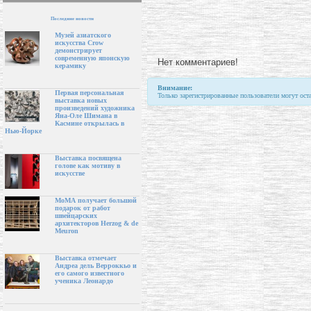
Последние новости
Музей азиатского
искусства Crow
демонстрирует
современную японскую
Нет комментариев!
керамику
Внимание:
Первая персональная
Только зарегистрированные пользователи могут ост
выставка новых
произведений художника
Яна-Оле Шимана в
Касмине открылась в
Нью-Йорке
Выставка посвящена
голове как мотиву в
искусстве
МоМА получает большой
подарок от работ
швейцарских
архитекторов Herzog & de
Meuron
Выставка отмечает
Андреа дель Верроккьо и
его самого известного
ученика Леонардо