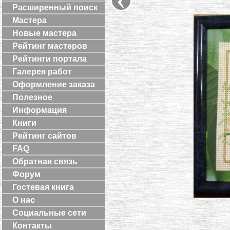
Расширенный поиск
Мастера
Новые мастера
Рейтинг мастеров
Рейтинги портала
Галерея работ
Оформление заказа
Полезное
Информация
Книги
Рейтинг сайтов
FAQ
Обратная связь
Форум
Гостевая книга
О нас
Социальные сети
Контакты