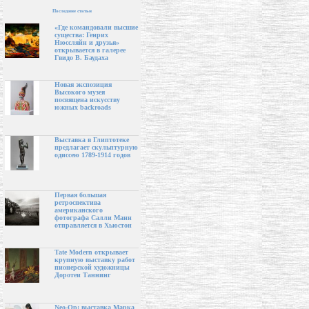
Последние статьи
«Где командовали высшие
существа: Генрих
Нюссляйн и друзья»
открывается в галерее
Гвидо В. Баудаха
Новая экспозиция
Высокого музея
посвящена искусству
южных backroads
Выставка в Глиптотеке
предлагает скульптурную
одиссею 1789-1914 годов
Первая большая
ретроспектива
американского
фотографа Салли Манн
отправляется в Хьюстон
Tate Modern открывает
крупную выставку работ
пионерской художницы
Доротеи Таннинг
Neo-Op: выставка Марка