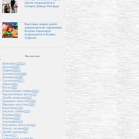
Дагли открывается в
галерее Дэвида Ричарда
Выставка новых работ
американской художницы
Кэтрин Бернхардт
открывается в Ксавье
Хуфкенс
Вид искусства
Живопись(
22953
)
Другое(
3334
)
Графика(
3261
)
Архитектура(
1969
)
Вышивка(
1048
)
Скульптура(
617
)
Дерево(
445
)
Куклы(
302
)
Компьютерная графика(
281
)
Художественное фото(
273
)
Дизайн интерьера(
254
)
Церковное искусство(
196
)
Народное искусство(
193
)
Бижутерия(
119
)
Текстиль (батик)(
107
)
Керамика(
105
)
Витражи(
103
)
Аэрография(
74
)
Ювелирное искусство(
66
)
Фреска, мозаика(
64
)
Дизайн одежды(
61
)
Стекло(
57
)
Графический дизайн(
38
)