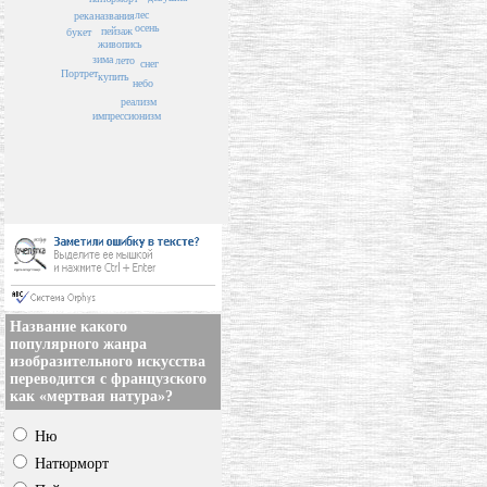
лес
река
названия
осень
пейзаж
букет
живопись
зима
лето
снег
Портрет
купить
небо
реализм
импрессионизм
Название какого
популярного жанра
изобразительного искусства
переводится с французского
как «мертвая натура»?
Ню
Натюрморт