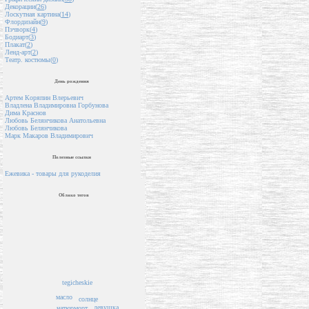
Декорации(
26
)
Лоскутная картина(
14
)
Флордизайн(
9
)
Пэчворк(
4
)
Бодиарт(
3
)
Плакат(
2
)
Ленд-арт(
2
)
Театр. костюмы(
0
)
День рождения
Артем Коряпин Влерьевич
Владлена Владимировна Горбунова
Дима Краснов
Любовь Белянчикова Анатольевна
Любовь Белянчикова
Марк Макаров Владимирович
Полезные ссылки
Ежевика - товары для рукоделия
Облако тегов
tegicheskie
масло
солнце
девушка
натюрморт