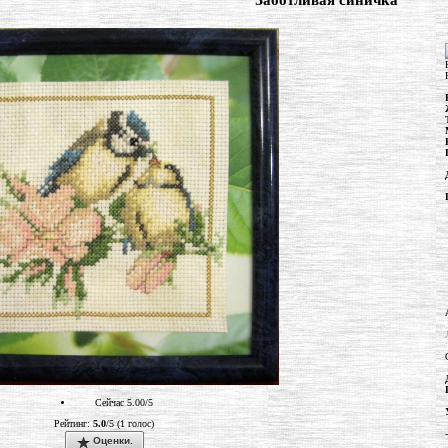
"Заботливая синичка"
Сейчас 5.00/5
Рейтинг:
5.0
/5 (1 голос)
-
Оценки.