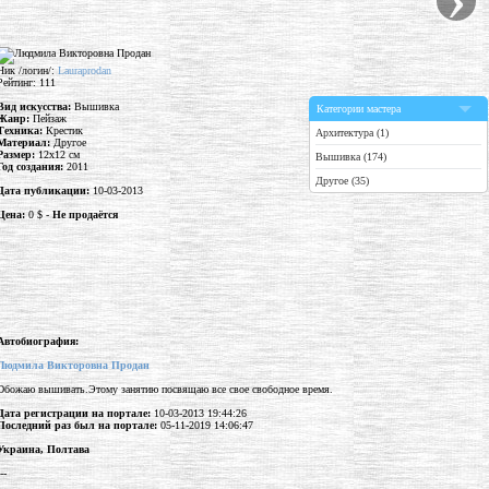
Ник /логин/:
Lauraprodan
Рейтинг: 111
Вид искусства:
Вышивка
Категории мастера
Жанр:
Пейзаж
Техника:
Крестик
Архитектура (1)
Материал:
Другое
Размер:
12x12 см
Вышивка (174)
Год создания:
2011
Другое (35)
Дата публикации:
10-03-2013
Цена:
0 $ -
Не продаётся
Автобиография:
Людмила Викторовна Продан
Обожаю вышивать.Этому занятию посвящаю все свое свободное время.
Дата регистрации на портале:
10-03-2013 19:44:26
Последний раз был на портале:
05-11-2019 14:06:47
Украина, Полтава
--