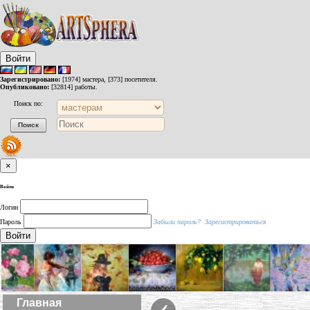
Войти
Зарегистрировано:
[1974] мастера, [373] посетителя.
Опубликовано:
[32814] работы.
Поиск по:
×
Войти
Логин
Пароль
Забыли пароль?
Зарегистрироваться
Войти
‹
Главная