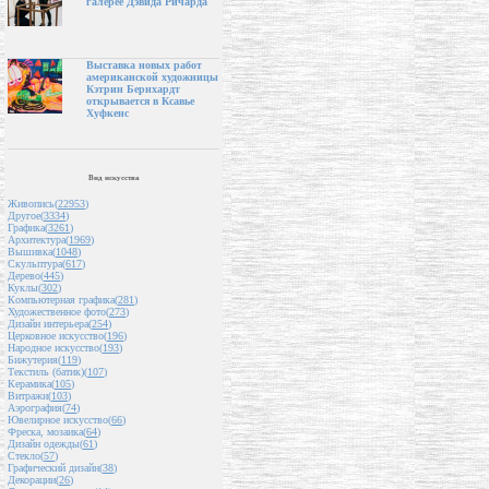
галерее Дэвида Ричарда
Выставка новых работ
американской художницы
Кэтрин Бернхардт
открывается в Ксавье
Хуфкенс
Вид искусства
Живопись(
22953
)
Другое(
3334
)
Графика(
3261
)
Архитектура(
1969
)
Вышивка(
1048
)
Скульптура(
617
)
Дерево(
445
)
Куклы(
302
)
Компьютерная графика(
281
)
Художественное фото(
273
)
Дизайн интерьера(
254
)
Церковное искусство(
196
)
Народное искусство(
193
)
Бижутерия(
119
)
Текстиль (батик)(
107
)
Керамика(
105
)
Витражи(
103
)
Аэрография(
74
)
Ювелирное искусство(
66
)
Фреска, мозаика(
64
)
Дизайн одежды(
61
)
Стекло(
57
)
Графический дизайн(
38
)
Декорации(
26
)