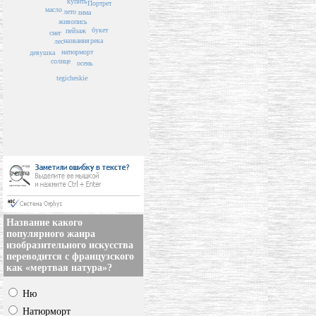
купить
Портрет
масло
лето
зима
живопись
букет
пейзаж
снег
названия
река
лес
натюрморт
девушка
солнце
осень
tegicheskie
Название какого
популярного жанра
изобразительного искусства
переводится с французского
как «мертвая натура»?
Ню
Натюрморт