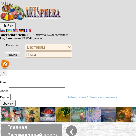
Войти
Зарегистрировано:
[1974] мастера, [373] посетителя.
Опубликовано:
[32814] работы.
Поиск по:
×
Войти
Логин
Пароль
Забыли пароль?
Зарегистрироваться
Войти
‹
Главная
Расширенный поиск