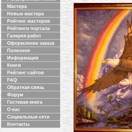
Мастера
Новые мастера
Рейтинг мастеров
Рейтинги портала
Галерея работ
Оформление заказа
Полезное
Информация
Книги
Рейтинг сайтов
FAQ
Обратная связь
Форум
Гостевая книга
О нас
Социальные сети
Контакты