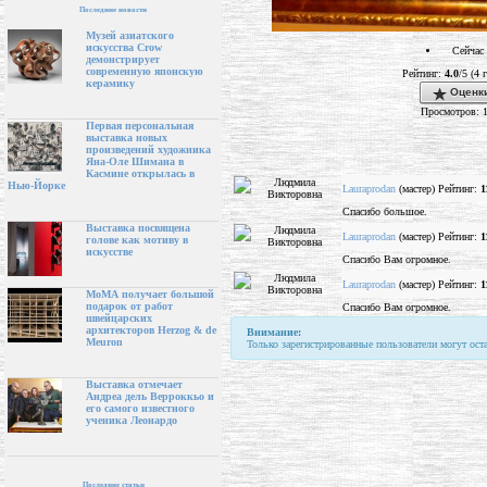
Последние новости
Музей азиатского
искусства Crow
Сейчас 
демонстрирует
современную японскую
Рейтинг:
4.0
/5 (4 
керамику
Оценки
Просмотров: 
Первая персональная
выставка новых
произведений художника
Яна-Оле Шимана в
Касмине открылась в
Нью-Йорке
Lauraprodan
(мастер) Рейтинг:
1
Спасибо большое.
Выставка посвящена
Lauraprodan
(мастер) Рейтинг:
1
голове как мотиву в
искусстве
Спасибо Вам огромное.
Lauraprodan
(мастер) Рейтинг:
1
МоМА получает большой
подарок от работ
Спасибо Вам огромное.
швейцарских
архитекторов Herzog & de
Внимание:
Meuron
Только зарегистрированные пользователи могут ост
Выставка отмечает
Андреа дель Верроккьо и
его самого известного
ученика Леонардо
Последние статьи