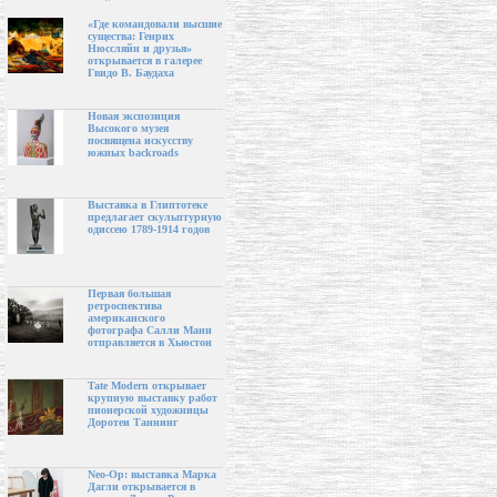
«Где командовали высшие
существа: Генрих
Нюссляйн и друзья»
открывается в галерее
Гвидо В. Баудаха
Новая экспозиция
Высокого музея
посвящена искусству
южных backroads
Выставка в Глиптотеке
предлагает скульптурную
одиссею 1789-1914 годов
Первая большая
ретроспектива
американского
фотографа Салли Манн
отправляется в Хьюстон
Tate Modern открывает
крупную выставку работ
пионерской художницы
Доротеи Таннинг
Neo-Op: выставка Марка
Дагли открывается в