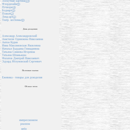
Лоскутная картина(
14
)
Флордизайн(
9
)
Пэчворк(
4
)
Бодиарт(
3
)
Плакат(
2
)
Ленд-арт(
2
)
Театр. костюмы(
0
)
День рождения
Александр Александровский
Анастасия Одинокова Николаевна
Антон Кудин
Инна Максимовская Яковлевна
Наталья Бырдина Геннадиевна
Татьяна Синяева Игоревна
Татьяна Шпанькова
Филатов Дмитрий Николаевич
Эдуард Яблуновский Сергеевич
Полезные ссылки
Ежевика - товары для рукоделия
Облако тегов
импрессионизм
реализм
небо