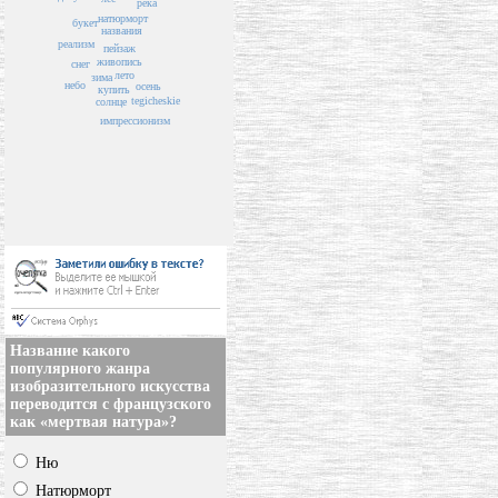
река
натюрморт
букет
названия
реализм
пейзаж
живопись
снег
лето
зима
небо
осень
купить
tegicheskie
солнце
импрессионизм
Название какого
популярного жанра
изобразительного искусства
переводится с французского
как «мертвая натура»?
Ню
Натюрморт