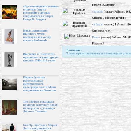
классно смотрится!
«Где командовали высшие
существа: Генрих
simonida
(мастер) Рейтинг:
966
Нюссляйн и друзья»
открывается в галерее
Спасибо , дорогие друзья !
Гвидо В. Баудаха
valdemart
(мастер) Рейтинг:
120
Оптимистично!
Новая экспозиция
Высокого музея
посвящена искусству
Barsyk
(мастер) Рейтинг:
554.8
южных backroads
Радостно!
Внимание:
Только зарегистрированные пользователи могут ост
Выставка в Глиптотеке
предлагает скульптурную
одиссею 1789-1914 годов
Первая большая
ретроспектива
американского
фотографа Салли Манн
отправляется в Хьюстон
Tate Modern открывает
крупную выставку работ
пионерской художницы
Доротеи Таннинг
Neo-Op: выставка Марка
Дагли открывается в