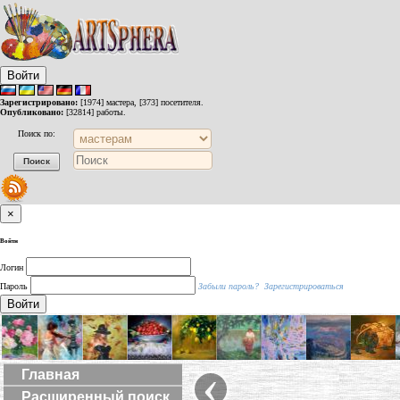
Войти
Зарегистрировано:
[1974] мастера, [373] посетителя.
Опубликовано:
[32814] работы.
Поиск по:
×
Войти
Логин
Пароль
Забыли пароль?
Зарегистрироваться
Войти
‹
Главная
Расширенный поиск