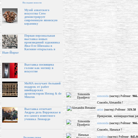
Последние новости
Музей азиатского
искусства Crow
демонстрирует
современную японскую
керамику
Первая персональная
выставка новых
произведений художника
Яна-Оле Шимана в
Касмине открылась в
Нью-Йорке
Выставка посвящена
голове как мотиву в
искусстве
МоМА получает большой
подарок от работ
швейцарских
архитекторов Herzog & de
simonida
(мастер) Рейтинг:
966
Meuron
Спасибо,Alexandra !
Выставка отмечает
artist
(мастер) Рейтинг:
319.58
Андреа дель Верроккьо и
его самого известного
Прекрасная, жизнерадостная ра
ученика Леонардо
simonida
(мастер) Рейтинг:
966
Спасибо, Наталья !
nataliya
(мастер) Рейтинг:
845.0
Последние статьи