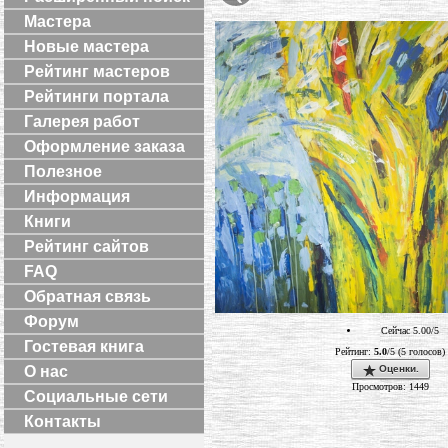
Мастера
Новые мастера
Рейтинг мастеров
Рейтинги портала
Галерея работ
Оформление заказа
Полезное
Информация
Книги
Рейтинг сайтов
FAQ
Обратная связь
Форум
Сейчас 5.00/5
Гостевая книга
Рейтинг:
5.0
/5 (5 голосов)
Оценки.
О нас
Просмотров: 1449
Социальные сети
Контакты