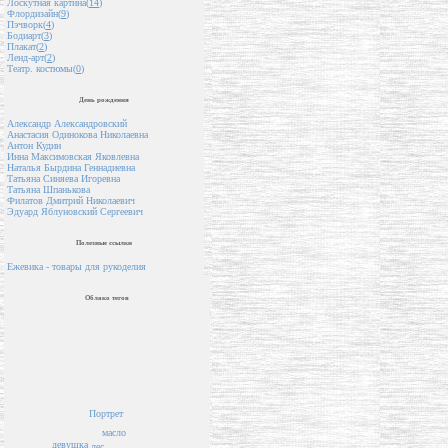
Лоскутная картина(
14
)
Флордизайн(
9
)
Пэчворк(
4
)
Бодиарт(
3
)
Плакат(
2
)
Ленд-арт(
2
)
Театр. костюмы(
0
)
День рождения
Александр Александровский
Анастасия Одинокова Николаевна
Антон Кудин
Инна Максимовская Яковлевна
Наталья Бырдина Геннадиевна
Татьяна Синяева Игоревна
Татьяна Шпанькова
Филатов Дмитрий Николаевич
Эдуард Яблуновский Сергеевич
Полезные ссылки
Ежевика - товары для рукоделия
Облако тегов
Портрет
масло
девушка
лес