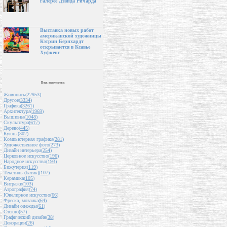
галерее Дэвида Ричарда
Выставка новых работ
американской художницы
Кэтрин Бернхардт
открывается в Ксавье
Хуфкенс
Вид искусства
Живопись(
22953
)
Другое(
3334
)
Графика(
3261
)
Архитектура(
1969
)
Вышивка(
1048
)
Скульптура(
617
)
Дерево(
445
)
Куклы(
302
)
Компьютерная графика(
281
)
Художественное фото(
273
)
Дизайн интерьера(
254
)
Церковное искусство(
196
)
Народное искусство(
193
)
Бижутерия(
119
)
Текстиль (батик)(
107
)
Керамика(
105
)
Витражи(
103
)
Аэрография(
74
)
Ювелирное искусство(
66
)
Фреска, мозаика(
64
)
Дизайн одежды(
61
)
Стекло(
57
)
Графический дизайн(
38
)
Декорации(
26
)