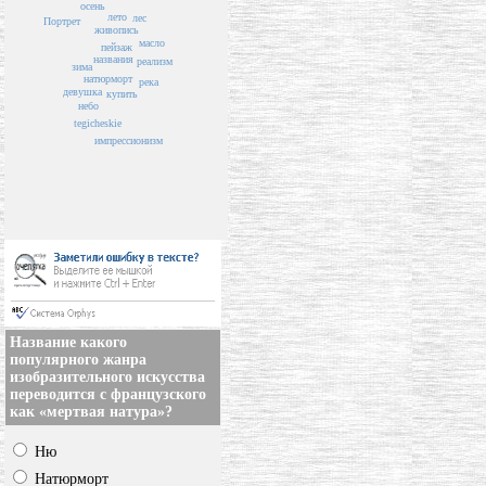
осень
лето
лес
Портрет
живопись
масло
пейзаж
названия
реализм
зима
натюрморт
река
девушка
купить
небо
tegicheskie
импрессионизм
Название какого
популярного жанра
изобразительного искусства
переводится с французского
как «мертвая натура»?
Ню
Натюрморт