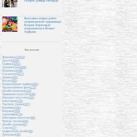
галерее Дэвида Ричарда
Выставка новых работ
американской художницы
Кэтрин Бернхардт
открывается в Ксавье
Хуфкенс
Вид искусства
Живопись(
22953
)
Другое(
3334
)
Графика(
3261
)
Архитектура(
1969
)
Вышивка(
1048
)
Скульптура(
617
)
Дерево(
445
)
Куклы(
302
)
Компьютерная графика(
281
)
Художественное фото(
273
)
Дизайн интерьера(
254
)
Церковное искусство(
196
)
Народное искусство(
193
)
Бижутерия(
119
)
Текстиль (батик)(
107
)
Керамика(
105
)
Витражи(
103
)
Аэрография(
74
)
Ювелирное искусство(
66
)
Фреска, мозаика(
64
)
Дизайн одежды(
61
)
Стекло(
57
)
Графический дизайн(
38
)
Декорации(
26
)