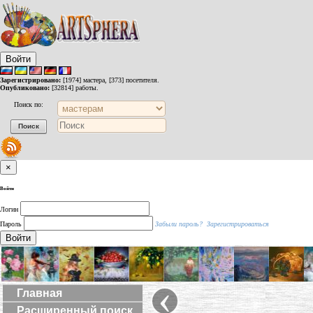
Войти
Зарегистрировано:
[1974] мастера, [373] посетителя.
Опубликовано:
[32814] работы.
Поиск по:
×
Войти
Логин
Пароль
Забыли пароль?
Зарегистрироваться
Войти
‹
Главная
Расширенный поиск