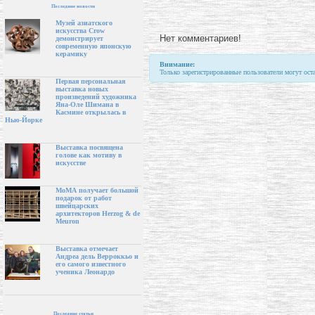
Последние новости
Музей азиатского
искусства Crow
Нет комментариев!
демонстрирует
современную японскую
керамику
Внимание:
Только зарегистрированные пользователи могут ост
Первая персональная
выставка новых
произведений художника
Яна-Оле Шимана в
Касмине открылась в
Нью-Йорке
Выставка посвящена
голове как мотиву в
искусстве
МоМА получает большой
подарок от работ
швейцарских
архитекторов Herzog & de
Meuron
Выставка отмечает
Андреа дель Верроккьо и
его самого известного
ученика Леонардо
Последние статьи