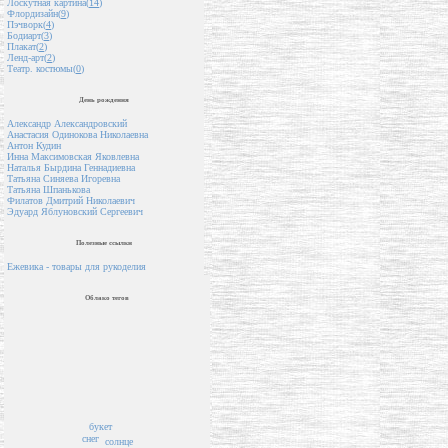
Лоскутная картина(
14
)
Флордизайн(
9
)
Пэчворк(
4
)
Бодиарт(
3
)
Плакат(
2
)
Ленд-арт(
2
)
Театр. костюмы(
0
)
День рождения
Александр Александровский
Анастасия Одинокова Николаевна
Антон Кудин
Инна Максимовская Яковлевна
Наталья Бырдина Геннадиевна
Татьяна Синяева Игоревна
Татьяна Шпанькова
Филатов Дмитрий Николаевич
Эдуард Яблуновский Сергеевич
Полезные ссылки
Ежевика - товары для рукоделия
Облако тегов
букет
снег
солнце