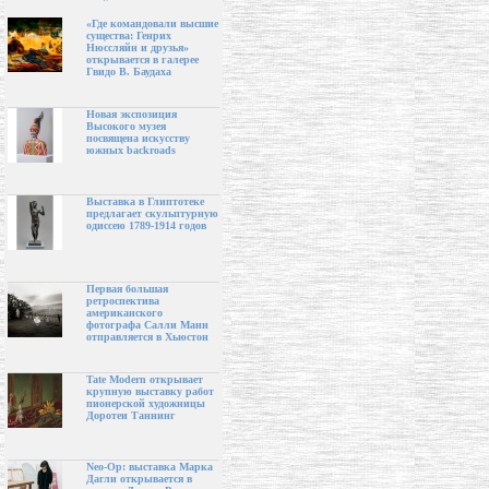
«Где командовали высшие
существа: Генрих
Нюссляйн и друзья»
открывается в галерее
Гвидо В. Баудаха
Новая экспозиция
Высокого музея
посвящена искусству
южных backroads
Выставка в Глиптотеке
предлагает скульптурную
одиссею 1789-1914 годов
Первая большая
ретроспектива
американского
фотографа Салли Манн
отправляется в Хьюстон
Tate Modern открывает
крупную выставку работ
пионерской художницы
Доротеи Таннинг
Neo-Op: выставка Марка
Дагли открывается в