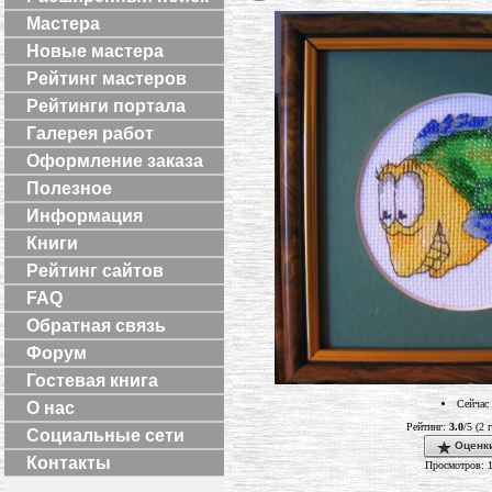
Мастера
Новые мастера
Рейтинг мастеров
Рейтинги портала
Галерея работ
Оформление заказа
Полезное
Информация
Книги
Рейтинг сайтов
FAQ
Обратная связь
Форум
Гостевая книга
Сейчас 
О нас
Рейтинг:
3.0
/5 (2 
Социальные сети
Оценки
Контакты
Просмотров: 