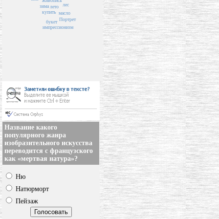
живопись
лес
зима
лето
купить
масло
Портрет
букет
импрессионизм
Название какого
популярного жанра
изобразительного искусства
переводится с французского
как «мертвая натура»?
Ню
Натюрморт
Пейзаж