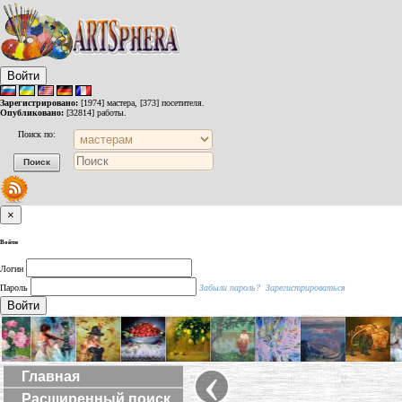
Войти
Зарегистрировано:
[1974] мастера, [373] посетителя.
Опубликовано:
[32814] работы.
Поиск по:
×
Войти
Логин
Пароль
Забыли пароль?
Зарегистрироваться
Войти
‹
Главная
Расширенный поиск