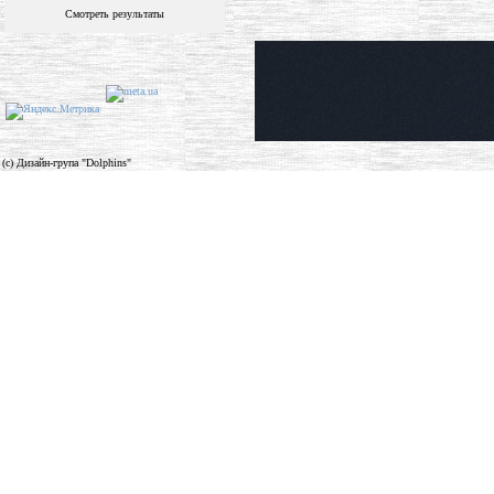
Смотреть результаты
(c) Дизайн-група "Dolphins"