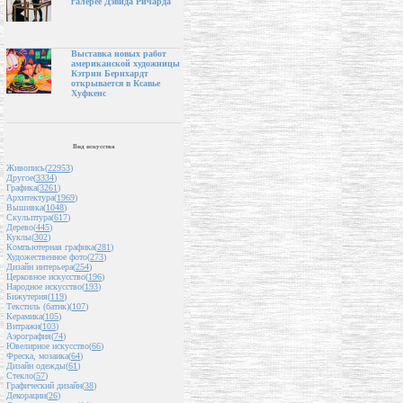
галерее Дэвида Ричарда
Выставка новых работ
американской художницы
Кэтрин Бернхардт
открывается в Ксавье
Хуфкенс
Вид искусства
Живопись(
22953
)
Другое(
3334
)
Графика(
3261
)
Архитектура(
1969
)
Вышивка(
1048
)
Скульптура(
617
)
Дерево(
445
)
Куклы(
302
)
Компьютерная графика(
281
)
Художественное фото(
273
)
Дизайн интерьера(
254
)
Церковное искусство(
196
)
Народное искусство(
193
)
Бижутерия(
119
)
Текстиль (батик)(
107
)
Керамика(
105
)
Витражи(
103
)
Аэрография(
74
)
Ювелирное искусство(
66
)
Фреска, мозаика(
64
)
Дизайн одежды(
61
)
Стекло(
57
)
Графический дизайн(
38
)
Декорации(
26
)