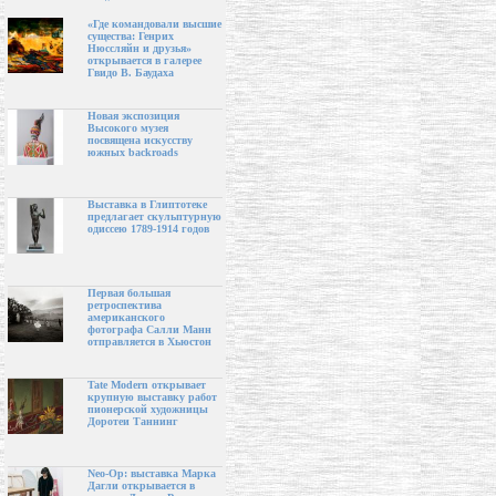
«Где командовали высшие
существа: Генрих
Нюссляйн и друзья»
открывается в галерее
Гвидо В. Баудаха
Новая экспозиция
Высокого музея
посвящена искусству
южных backroads
Выставка в Глиптотеке
предлагает скульптурную
одиссею 1789-1914 годов
Первая большая
ретроспектива
американского
фотографа Салли Манн
отправляется в Хьюстон
Tate Modern открывает
крупную выставку работ
пионерской художницы
Доротеи Таннинг
Neo-Op: выставка Марка
Дагли открывается в