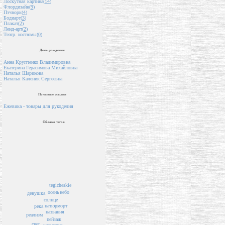
Лоскутная картина(
14
)
Флордизайн(
9
)
Пэчворк(
4
)
Бодиарт(
3
)
Плакат(
2
)
Ленд-арт(
2
)
Театр. костюмы(
0
)
День рождения
Анна Крупченко Владимировна
Екатерина Герасимова Михайловна
Наталья Шарикова
Наталья Каленик Сергеевна
Полезные ссылки
Ежевика - товары для рукоделия
Облако тегов
tegicheskie
осень
небо
девушка
солнце
натюрморт
река
названия
реализм
пейзаж
снег