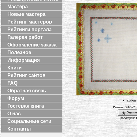
Мастера
Новые мастера
Рейтинг мастеров
Рейтинги портала
Галерея работ
Оформление заказа
Полезное
Информация
Книги
Рейтинг сайтов
FAQ
Обратная связь
Форум
Сейчас 
Гостевая книга
Рейтинг:
3.0
/5 (2 
Оценки
О нас
Просмотров: 
Социальные сети
Контакты