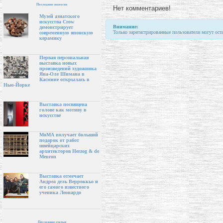
Последние новости
Нет комментариев!
Музей азиатского
искусства Crow
Внимание:
демонстрирует
Только зарегистрированные пользователи могут ост
современную японскую
керамику
Первая персональная
выставка новых
произведений художника
Яна-Оле Шимана в
Касмине открылась в
Нью-Йорке
Выставка посвящена
голове как мотиву в
искусстве
МоМА получает большой
подарок от работ
швейцарских
архитекторов Herzog & de
Meuron
Выставка отмечает
Андреа дель Верроккьо и
его самого известного
ученика Леонардо
Последние статьи