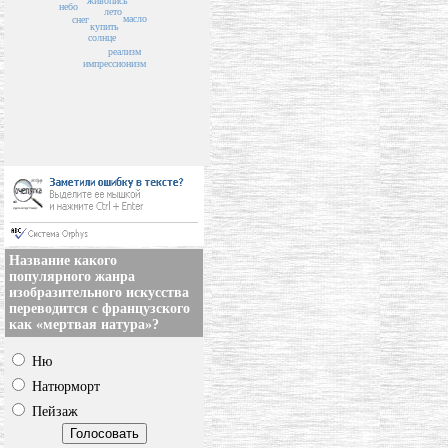
живопись
небо
лето
масло
снег
купить
солнце
реализм
импрессионизм
Название какого
популярного жанра
изобразительного искусства
переводится с французского
как «мертвая натура»?
Ню
Натюрморт
Пейзаж