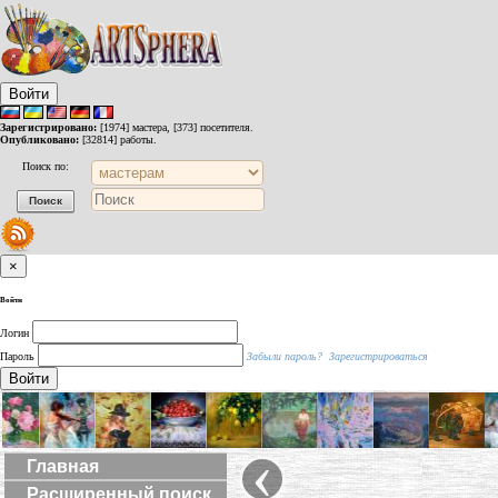
Войти
Зарегистрировано:
[1974] мастера, [373] посетителя.
Опубликовано:
[32814] работы.
Поиск по:
×
Войти
Логин
Пароль
Забыли пароль?
Зарегистрироваться
Войти
‹
Главная
Расширенный поиск