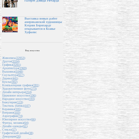
галерее Дэвида Ричарда
Выставка новых работ
американской художницы
Кэтрин Бернхардт
открывается в Ксавье
Хуфкенс
Вид искусства
Живопись(
22953
)
Другое(
3334
)
Графика(
3261
)
Архитектура(
1969
)
Вышивка(
1048
)
Скульптура(
617
)
Дерево(
445
)
Куклы(
302
)
Компьютерная графика(
281
)
Художественное фото(
273
)
Дизайн интерьера(
254
)
Церковное искусство(
196
)
Народное искусство(
193
)
Бижутерия(
119
)
Текстиль (батик)(
107
)
Керамика(
105
)
Витражи(
103
)
Аэрография(
74
)
Ювелирное искусство(
66
)
Фреска, мозаика(
64
)
Дизайн одежды(
61
)
Стекло(
57
)
Графический дизайн(
38
)
Декорации(
26
)