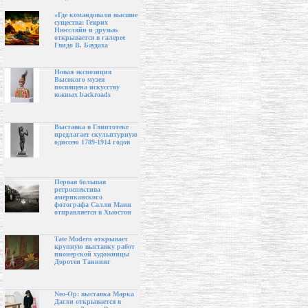
«Где командовали высшие
существа: Генрих
Нюссляйн и друзья»
открывается в галерее
Гвидо В. Баудаха
Новая экспозиция
Высокого музея
посвящена искусству
южных backroads
Выставка в Глиптотеке
предлагает скульптурную
одиссею 1789-1914 годов
Первая большая
ретроспектива
американского
фотографа Салли Манн
отправляется в Хьюстон
Tate Modern открывает
крупную выставку работ
пионерской художницы
Доротеи Таннинг
Neo-Op: выставка Марка
Дагли открывается в