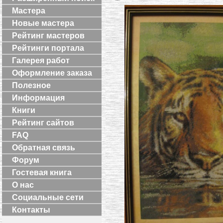
Мастера
Новые мастера
Рейтинг мастеров
Рейтинги портала
Галерея работ
Оформление заказа
Полезное
Информация
Книги
Рейтинг сайтов
FAQ
Обратная связь
Форум
Гостевая книга
О нас
Социальные сети
Контакты