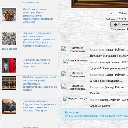
Последние новости
Музей азиатского
искусства Crow
Сейчас 
демонстрирует
современную японскую
Рейтинг:
4.2
/5 (5 
керамику
Оценки
Просмотров: 
Первая персональная
выставка новых
произведений художника
Яна-Оле Шимана в
Касмине открылась в
Нью-Йорке
Lauraprodan
(мастер) Рейтинг:
1
Премного благодарна Вам,Ann
Выставка посвящена
AnnyLu
(мастер) Рейтинг:
227.
голове как мотиву в
искусстве
Здорово! Очень реалистично. В
Lauraprodan
(мастер) Рейтинг:
1
МоМА получает большой
подарок от работ
А как в воде отражается...
швейцарских
архитекторов Herzog & de
Lauraprodan
(мастер) Рейтинг:
1
Meuron
Спасибо.
shalbest
(мастер) Рейтинг:
172.
Выставка отмечает
Андреа дель Верроккьо и
Хорошоя работа!
его самого известного
ученика Леонардо
Внимание:
Только зарегистрированные пользователи могут ост
Последние статьи