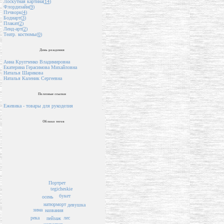
Лоскутная картина(
14
)
Флордизайн(
9
)
Пэчворк(
4
)
Бодиарт(
3
)
Плакат(
2
)
Ленд-арт(
2
)
Театр. костюмы(
0
)
День рождения
Анна Крупченко Владимировна
Екатерина Герасимова Михайловна
Наталья Шарикова
Наталья Каленик Сергеевна
Полезные ссылки
Ежевика - товары для рукоделия
Облако тегов
Портрет
tegicheskie
букет
осень
натюрморт
девушка
зима
названия
река
лес
пейзаж