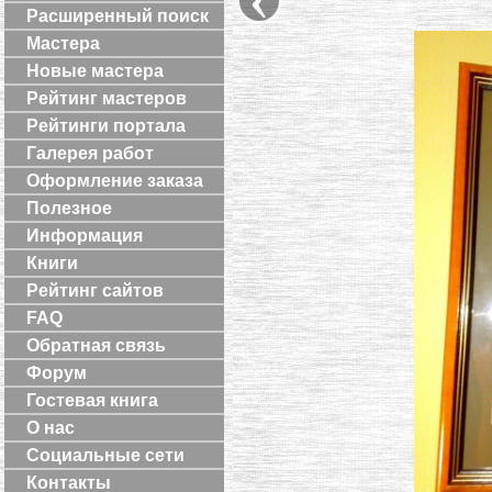
Расширенный поиск
Мастера
Новые мастера
Рейтинг мастеров
Рейтинги портала
Галерея работ
Оформление заказа
Полезное
Информация
Книги
Рейтинг сайтов
FAQ
Обратная связь
Форум
Гостевая книга
О нас
Социальные сети
Контакты