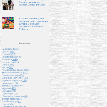
Дагли открывается в
галерее Дэвида Ричарда
Выставка новых работ
американской художницы
Кэтрин Бернхардт
открывается в Ксавье
Хуфкенс
Вид искусства
Живопись(
22953
)
Другое(
3334
)
Графика(
3261
)
Архитектура(
1969
)
Вышивка(
1048
)
Скульптура(
617
)
Дерево(
445
)
Куклы(
302
)
Компьютерная графика(
281
)
Художественное фото(
273
)
Дизайн интерьера(
254
)
Церковное искусство(
196
)
Народное искусство(
193
)
Бижутерия(
119
)
Текстиль (батик)(
107
)
Керамика(
105
)
Витражи(
103
)
Аэрография(
74
)
Ювелирное искусство(
66
)
Фреска, мозаика(
64
)
Дизайн одежды(
61
)
Стекло(
57
)
Графический дизайн(
38
)