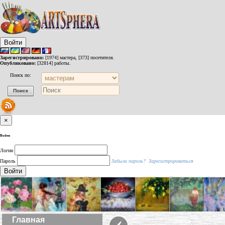
Войти
Зарегистрировано:
[1974] мастера, [373] посетителя.
Опубликовано:
[32814] работы.
Поиск по:
×
Войти
Логин
Пароль
Забыли пароль?
Зарегистрироваться
Войти
‹
Главная