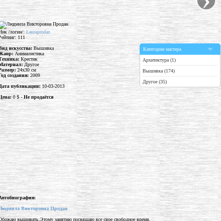
Ник /логин/:
Lauraprodan
Рейтинг: 111
Вид искусства:
Вышивка
Категории мастера
Жанр:
Анималистика
Техника:
Крестик
Архитектура (1)
Материал:
Другое
Размер:
24x30 см
Вышивка (174)
Год создания:
2009
Другое (35)
Дата публикации:
10-03-2013
Цена:
0 $ -
Не продаётся
Автобиография:
Людмила Викторовна Продан
Обожаю вышивать.Этому занятию посвящаю все свое свободное время.