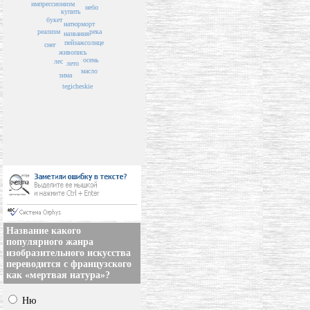
импрессионизм
небо
купить
букет
натюрморт
реализм
река
названия
пейзаж
солнце
снег
живопись
осень
лес
лето
масло
зима
tegicheskie
Название какого
популярного жанра
изобразительного искусства
переводится с французского
как «мертвая натура»?
Ню