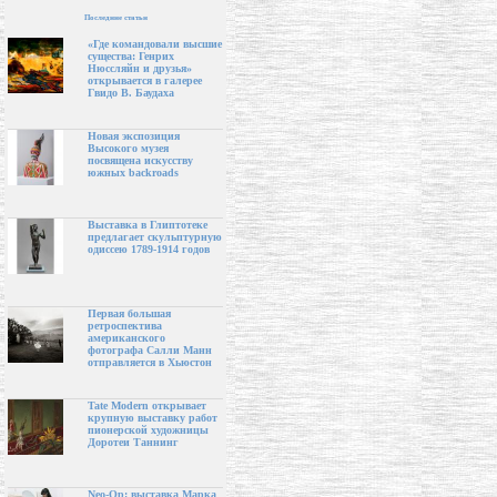
Последние статьи
«Где командовали высшие
существа: Генрих
Нюссляйн и друзья»
открывается в галерее
Гвидо В. Баудаха
Новая экспозиция
Высокого музея
посвящена искусству
южных backroads
Выставка в Глиптотеке
предлагает скульптурную
одиссею 1789-1914 годов
Первая большая
ретроспектива
американского
фотографа Салли Манн
отправляется в Хьюстон
Tate Modern открывает
крупную выставку работ
пионерской художницы
Доротеи Таннинг
Neo-Op: выставка Марка