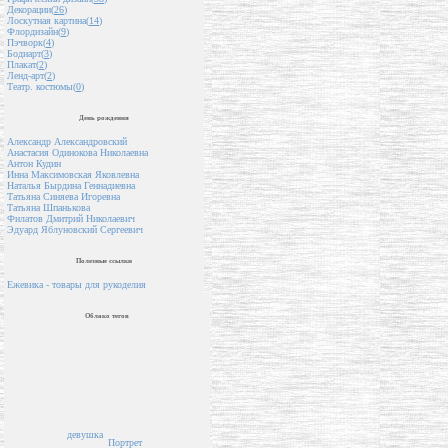
Декорации(
26
)
Лоскутная картина(
14
)
Флордизайн(
9
)
Пэчворк(
4
)
Бодиарт(
3
)
Плакат(
2
)
Ленд-арт(
2
)
Театр. костюмы(
0
)
День рождения
Александр Александровский
Анастасия Одинокова Николаевна
Антон Кудин
Инна Максимовская Яковлевна
Наталья Бырдина Геннадиевна
Татьяна Синяева Игоревна
Татьяна Шпанькова
Филатов Дмитрий Николаевич
Эдуард Яблуновский Сергеевич
Полезные ссылки
Ежевика - товары для рукоделия
Облако тегов
девушка
Портрет