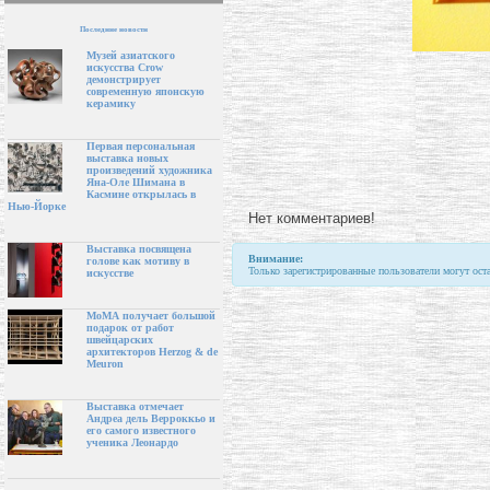
Последние новости
Музей азиатского
искусства Crow
демонстрирует
современную японскую
керамику
Первая персональная
выставка новых
произведений художника
Яна-Оле Шимана в
Касмине открылась в
Нью-Йорке
Нет комментариев!
Выставка посвящена
Внимание:
голове как мотиву в
Только зарегистрированные пользователи могут ост
искусстве
МоМА получает большой
подарок от работ
швейцарских
архитекторов Herzog & de
Meuron
Выставка отмечает
Андреа дель Верроккьо и
его самого известного
ученика Леонардо