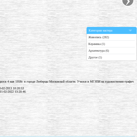
Категории мастера
Живопись (282)
Керамика (1)
Архитектура (6)
Другое (1)
ился 4 мая 1958г. в городе Люберцы Московской области. Учился в МГЗПИ на художественно-графич
-02-2013 10:20:53
11-02-2022 13:20:46