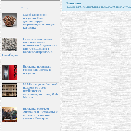
Внимание:
Только зарегистрированные пользователи могут ост
Последние новости
Музей азиатского
искусства Crow
демонстрирует
современную японскую
керамику
Первая персональная
выставка новых
произведений художника
Яна-Оле Шимана в
Касмине открылась в
Нью-Йорке
Выставка посвящена
голове как мотиву в
искусстве
МоМА получает большой
подарок от работ
швейцарских
архитекторов Herzog & de
Meuron
Выставка отмечает
Андреа дель Верроккьо и
его самого известного
ученика Леонардо