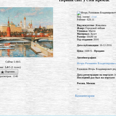
"Первый снег у стен Кремля."
Ник /логин/:
rivart
Рейтинг: 629.11
Вид искусства:
Живопись
Жанр:
Городской пейзаж
Техника:
Масло
Материал:
Холст
Размер:
50x90 см
Год создания:
2016
Дата публикации:
16-12-2016
Цена:
1600 $ -
Продано
Автобиография:
Сейчас 5.00/5
Игорь Разживин Владимирович
инг:
5.0
/5 (1 голос)
Разживин Игорь Владимирович род
Оценки.
Дата регистрации на портале:
10
росмотров: 1140
Последний раз был на портале:
Россия, Москва
---
Комментарии