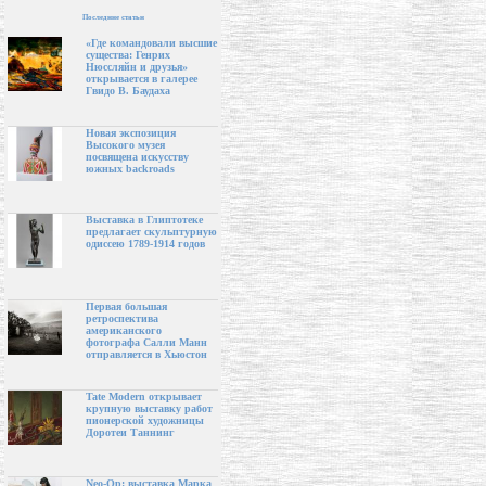
Последние статьи
«Где командовали высшие
существа: Генрих
Нюссляйн и друзья»
открывается в галерее
Гвидо В. Баудаха
Новая экспозиция
Высокого музея
посвящена искусству
южных backroads
Выставка в Глиптотеке
предлагает скульптурную
одиссею 1789-1914 годов
Первая большая
ретроспектива
американского
фотографа Салли Манн
отправляется в Хьюстон
Tate Modern открывает
крупную выставку работ
пионерской художницы
Доротеи Таннинг
Neo-Op: выставка Марка