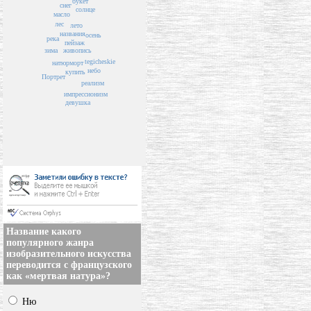
букет
снег
солнце
масло
лес
лето
названия
осень
река
пейзаж
зима
живопись
tegicheskie
натюрморт
небо
купить
Портрет
реализм
импрессионизм
девушка
Название какого
популярного жанра
изобразительного искусства
переводится с французского
как «мертвая натура»?
Ню