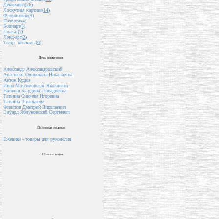
Декорации(
26
)
Лоскутная картина(
14
)
Флордизайн(
9
)
Пэчворк(
4
)
Бодиарт(
3
)
Плакат(
2
)
Ленд-арт(
2
)
Театр. костюмы(
0
)
День рождения
Александр Александровский
Анастасия Одинокова Николаевна
Антон Кудин
Инна Максимовская Яковлевна
Наталья Бырдина Геннадиевна
Татьяна Синяева Игоревна
Татьяна Шпанькова
Филатов Дмитрий Николаевич
Эдуард Яблуновский Сергеевич
Полезные ссылки
Ежевика - товары для рукоделия
Облако тегов