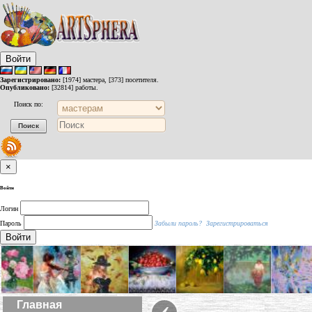
Войти
Зарегистрировано:
[1974] мастера, [373] посетителя.
Опубликовано:
[32814] работы.
Поиск по:
×
Войти
Логин
Пароль
Забыли пароль?
Зарегистрироваться
Войти
‹
Главная