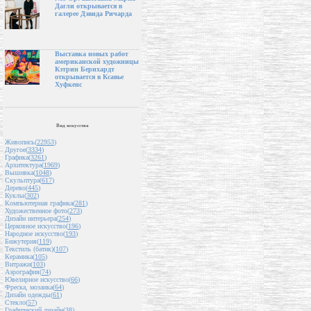
Дагли открывается в
галерее Дэвида Ричарда
Выставка новых работ
американской художницы
Кэтрин Бернхардт
открывается в Ксавье
Хуфкенс
Вид искусства
Живопись(
22953
)
Другое(
3334
)
Графика(
3261
)
Архитектура(
1969
)
Вышивка(
1048
)
Скульптура(
617
)
Дерево(
445
)
Куклы(
302
)
Компьютерная графика(
281
)
Художественное фото(
273
)
Дизайн интерьера(
254
)
Церковное искусство(
196
)
Народное искусство(
193
)
Бижутерия(
119
)
Текстиль (батик)(
107
)
Керамика(
105
)
Витражи(
103
)
Аэрография(
74
)
Ювелирное искусство(
66
)
Фреска, мозаика(
64
)
Дизайн одежды(
61
)
Стекло(
57
)
Графический дизайн(
38
)