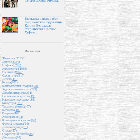
галерее Дэвида Ричарда
Выставка новых работ
американской художницы
Кэтрин Бернхардт
открывается в Ксавье
Хуфкенс
Вид искусства
Живопись(
22953
)
Другое(
3334
)
Графика(
3261
)
Архитектура(
1969
)
Вышивка(
1048
)
Скульптура(
617
)
Дерево(
445
)
Куклы(
302
)
Компьютерная графика(
281
)
Художественное фото(
273
)
Дизайн интерьера(
254
)
Церковное искусство(
196
)
Народное искусство(
193
)
Бижутерия(
119
)
Текстиль (батик)(
107
)
Керамика(
105
)
Витражи(
103
)
Аэрография(
74
)
Ювелирное искусство(
66
)
Фреска, мозаика(
64
)
Дизайн одежды(
61
)
Стекло(
57
)
Графический дизайн(
38
)
Декорации(
26
)