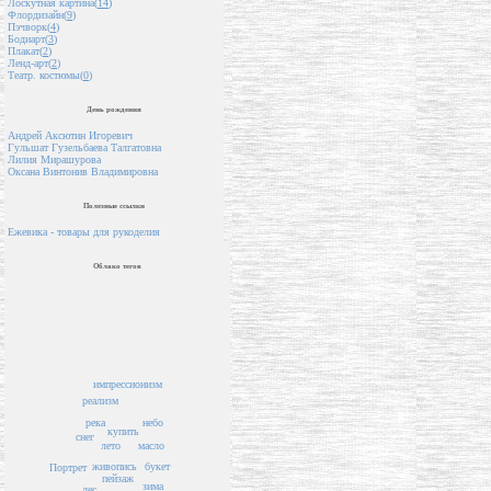
Лоскутная картина(
14
)
Флордизайн(
9
)
Пэчворк(
4
)
Бодиарт(
3
)
Плакат(
2
)
Ленд-арт(
2
)
Театр. костюмы(
0
)
День рождения
Андрей Аксютин Игоревич
Гульшат Гузельбаева Талгатовна
Лилия Мирашурова
Оксана Винтонив Владимировна
Полезные ссылки
Ежевика - товары для рукоделия
Облако тегов
импрессионизм
реализм
река
небо
купить
снег
лето
масло
живопись
букет
Портрет
пейзаж
зима
лес