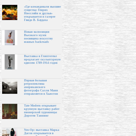
«Где командовали высшие
существа: Генрих
Нюссляйн и друзья»
открывается в галерее
Гвидо В. Баудаха
Новая экспозиция
Высокого музея
посвящена искусству
южных backroads
Выставка в Глиптотеке
предлагает скульптурную
одиссею 1789-1914 годов
Первая большая
ретроспектива
американского
фотографа Салли Манн
отправляется в Хьюстон
Tate Modern открывает
крупную выставку работ
пионерской художницы
Доротеи Таннинг
Neo-Op: выставка Марка
Дагли открывается в