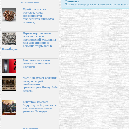
Внимание:
Последние новости
Только зарегистрированные пользователи могут ост
Музей азиатского
искусства Crow
демонстрирует
современную японскую
керамику
Первая персональная
выставка новых
произведений художника
Яна-Оле Шимана в
Касмине открылась в
Нью-Йорке
Выставка посвящена
голове как мотиву в
искусстве
МоМА получает большой
подарок от работ
швейцарских
архитекторов Herzog & de
Meuron
Выставка отмечает
Андреа дель Верроккьо и
его самого известного
ученика Леонардо
Последние статьи