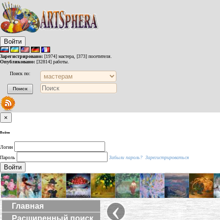
Войти
Зарегистрировано:
[1974] мастера, [373] посетителя.
Опубликовано:
[32814] работы.
Поиск по:
×
Войти
Логин
Пароль
Забыли пароль?
Зарегистрироваться
Войти
‹
Главная
Расширенный поиск