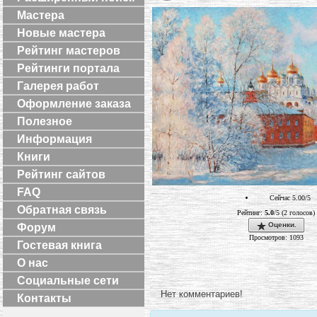
Мастера
Новые мастера
Рейтинг мастеров
Рейтинги портала
Галерея работ
Оформление заказа
Полезное
Информация
Книги
Рейтинг сайтов
FAQ
Сейчас 5.00/5
Обратная связь
Рейтинг:
5.0
/5 (2 голосов)
Оценки.
Форум
Просмотров: 1093
Гостевая книга
О нас
Социальные сети
Нет комментариев!
Контакты