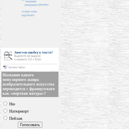
названия
девушка
натюрморт
осень
солнце
tegicheskie
Название какого
популярного жанра
изобразительного искусства
переводится с французского
как «мертвая натура»?
Ню
Натюрморт
Пейзаж