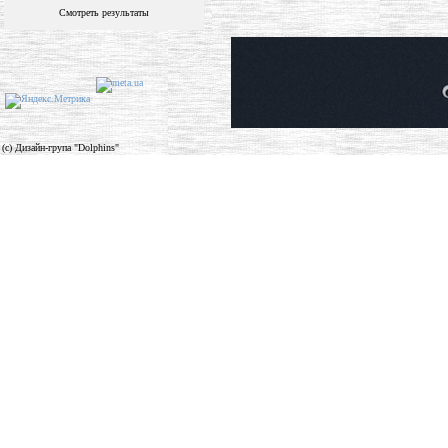
Смотреть результаты
(c) Дизайн-група "Dolphins"