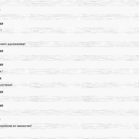
8
.69
!
кого вдохновения!
.69
.69
м !
4
олучился!
.69
.69
8
 изобилие во множестве!