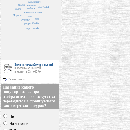
натюрморт
масло
названия
девушка
пейзаж
небо
живопись
зима
Портрет
лето
лес
солнце
осень
букет
tegicheskie
Название какого
популярного жанра
изобразительного искусства
переводится с французского
как «мертвая натура»?
Ню
Натюрморт