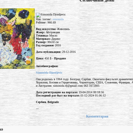
"Солнечный день"
Ник /логин/:
simonida
Рейтинг: 966.69
Вид искусства:
Живопись
Жанр:
Абстракция
Техника:
Масло
Материал:
Дерево
Размер:
30x50 см
Год создания:
2016
Дата публикации:
29-12-2016
Цена:
450 $ -
Продано
Автобиография:
Simonida Djordjevic
Она родилась в 1964 году. Белград, Сербия. Окончила факультет драматическ
Хорватии, Боснии и Герцеговины, Черногории, США, Словении, Франции, А
и Австралии. simonida.dj@gmail.com 063 1672805
Дата регистрации на портале:
19-04-2014 00:18:56
Последний раз был на портале:
01-12-2024 01:06:12
Сербия, Belgrade
---
Комментарии
.69