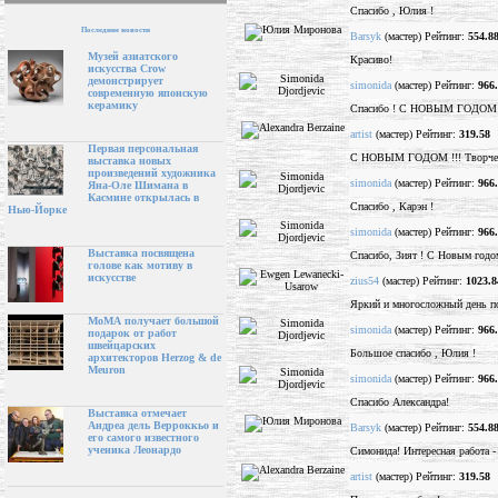
Спасибо , Юлия !
Последние новости
Barsyk
(мастер) Рейтинг:
554.8
Музей азиатского
Красиво!
искусства Crow
демонстрирует
simonida
(мастер) Рейтинг:
966
современную японскую
керамику
Спасибо ! С НОВЫМ ГОДОМ 
artist
(мастер) Рейтинг:
319.58
Первая персональная
С НОВЫМ ГОДОМ !!! Творчес
выставка новых
произведений художника
simonida
(мастер) Рейтинг:
966
Яна-Оле Шимана в
Касмине открылась в
Спасибо , Карэн !
Нью-Йорке
simonida
(мастер) Рейтинг:
966
Выставка посвящена
Спасибо, Зият ! С Новым годо
голове как мотиву в
искусстве
zius54
(мастер) Рейтинг:
1023.8
Яркий и многосложный день п
МоМА получает большой
simonida
(мастер) Рейтинг:
966
подарок от работ
швейцарских
Большое спасибо , Юлия !
архитекторов Herzog & de
Meuron
simonida
(мастер) Рейтинг:
966
Спасибо Александра!
Выставка отмечает
Андреа дель Верроккьо и
Barsyk
(мастер) Рейтинг:
554.8
его самого известного
ученика Леонардо
Симонида! Интересная работа -
artist
(мастер) Рейтинг:
319.58