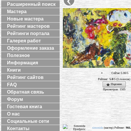
Расширенный поиск
Мастера
Новые мастера
Рейтинг мастеров
Рейтинги портала
Галерея работ
Оформление заказа
Полезное
Информация
Книги
Сейчас 5.00/5
Рейтинг сайтов
Рейтинг:
5.0
/5 (3 голосов)
FAQ
Оценки.
Просмотров: 1505
Обратная связь
Форум
Гостевая книга
О нас
Социальные сети
simonida
(мастер) Рейтинг:
966
Контакты