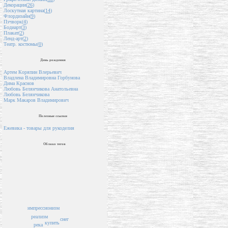
Декорации(
26
)
Лоскутная картина(
14
)
Флордизайн(
9
)
Пэчворк(
4
)
Бодиарт(
3
)
Плакат(
2
)
Ленд-арт(
2
)
Театр. костюмы(
0
)
День рождения
Артем Коряпин Влерьевич
Владлена Владимировна Горбунова
Дима Краснов
Любовь Белянчикова Анатольевна
Любовь Белянчикова
Марк Макаров Владимирович
Полезные ссылки
Ежевика - товары для рукоделия
Облако тегов
импрессионизм
реализм
снег
купить
река