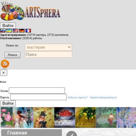
Войти
Зарегистрировано:
[1974] мастера, [373] посетителя.
Опубликовано:
[32814] работы.
Поиск по:
×
Войти
Логин
Пароль
Забыли пароль?
Зарегистрироваться
Войти
‹
Главная