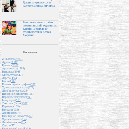
Дагли открывается в
галерее Дэвида Ричарда
Выставка новых работ
американской художницы
Кэтрин Бернхардт
открывается в Ксавье
Хуфкенс
Вид искусства
Живопись(
22953
)
Другое(
3334
)
Графика(
3261
)
Архитектура(
1969
)
Вышивка(
1048
)
Скульптура(
617
)
Дерево(
445
)
Куклы(
302
)
Компьютерная графика(
281
)
Художественное фото(
273
)
Дизайн интерьера(
254
)
Церковное искусство(
196
)
Народное искусство(
193
)
Бижутерия(
119
)
Текстиль (батик)(
107
)
Керамика(
105
)
Витражи(
103
)
Аэрография(
74
)
Ювелирное искусство(
66
)
Фреска, мозаика(
64
)
Дизайн одежды(
61
)
Стекло(
57
)
Графический дизайн(
38
)