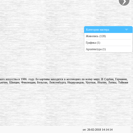
Категории мастера
Живопись (128)
Графика (1)
Архитектура (1)
ого искусства в 1986. году. Ее картины находятся в коллекциях по всему миру. В Сербии, Германии,
нглии, Швеции, Финляндии, Бельгии, Люксембурга, Нидерландов, Уругвая, Италии, Литвы, Тайваня
от: 26-02-2018 14:14:14