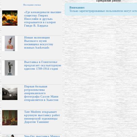
Прекрасная работа!
Последние статьи
Внимание:
Только зарегистрированные пользователи могут ост
«Где командовали высшие
существа: Генрих
Нюссляйн и друзья»
открывается в галерее
Гвидо В. Баудаха
Новая экспозиция
Высокого музея
посвящена искусству
южных backroads
Выставка в Глиптотеке
предлагает скульптурную
одиссею 1789-1914 годов
Первая большая
ретроспектива
американского
фотографа Салли Манн
отправляется в Хьюстон
Tate Modern открывает
крупную выставку работ
пионерской художницы
Доротеи Таннинг
Neo-Op: выставка Марка