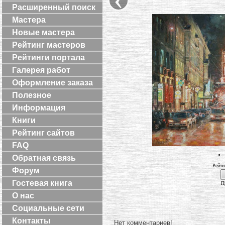
Расширенный поиск
Мастера
Новые мастера
Рейтинг мастеров
Рейтинги портала
Галерея работ
Оформление заказа
Полезное
Информация
Книги
Рейтинг сайтов
FAQ
Обратная связь
Рейти
Форум
Гостевая книга
П
О нас
Социальные сети
Контакты
Нет комментариев!