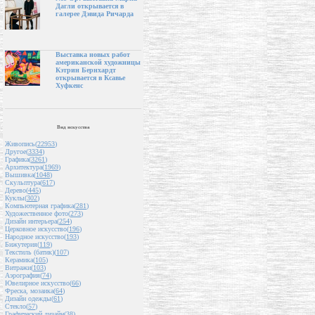
Дагли открывается в
галерее Дэвида Ричарда
Выставка новых работ
американской художницы
Кэтрин Бернхардт
открывается в Ксавье
Хуфкенс
Вид искусства
Живопись(
22953
)
Другое(
3334
)
Графика(
3261
)
Архитектура(
1969
)
Вышивка(
1048
)
Скульптура(
617
)
Дерево(
445
)
Куклы(
302
)
Компьютерная графика(
281
)
Художественное фото(
273
)
Дизайн интерьера(
254
)
Церковное искусство(
196
)
Народное искусство(
193
)
Бижутерия(
119
)
Текстиль (батик)(
107
)
Керамика(
105
)
Витражи(
103
)
Аэрография(
74
)
Ювелирное искусство(
66
)
Фреска, мозаика(
64
)
Дизайн одежды(
61
)
Стекло(
57
)
Графический дизайн(
38
)