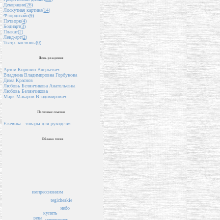
Декорации(
26
)
Лоскутная картина(
14
)
Флордизайн(
9
)
Пэчворк(
4
)
Бодиарт(
3
)
Плакат(
2
)
Ленд-арт(
2
)
Театр. костюмы(
0
)
День рождения
Артем Коряпин Влерьевич
Владлена Владимировна Горбунова
Дима Краснов
Любовь Белянчикова Анатольевна
Любовь Белянчикова
Марк Макаров Владимирович
Полезные ссылки
Ежевика - товары для рукоделия
Облако тегов
импрессионизм
tegicheskie
небо
купить
река
натюрморт