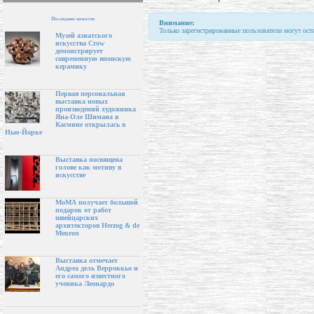
Последние новости
Внимание:
Только зарегистрированные пользователи могут ост
Музей азиатского
искусства Crow
демонстрирует
современную японскую
керамику
Первая персональная
выставка новых
произведений художника
Яна-Оле Шимана в
Касмине открылась в
Нью-Йорке
Выставка посвящена
голове как мотиву в
искусстве
МоМА получает большой
подарок от работ
швейцарских
архитекторов Herzog & de
Meuron
Выставка отмечает
Андреа дель Верроккьо и
его самого известного
ученика Леонардо