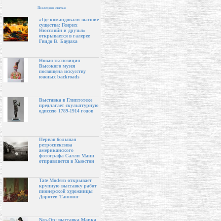
Последние статьи
«Где командовали высшие
существа: Генрих
Нюссляйн и друзья»
открывается в галерее
Гвидо В. Баудаха
Новая экспозиция
Высокого музея
посвящена искусству
южных backroads
Выставка в Глиптотеке
предлагает скульптурную
одиссею 1789-1914 годов
Первая большая
ретроспектива
американского
фотографа Салли Манн
отправляется в Хьюстон
Tate Modern открывает
крупную выставку работ
пионерской художницы
Доротеи Таннинг
Neo-Op: выставка Марка