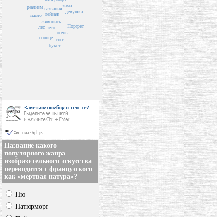
зима
реализм
названия
девушка
пейзаж
масло
живопись
Портрет
лес
лето
осень
солнце
снег
букет
Название какого
популярного жанра
изобразительного искусства
переводится с французского
как «мертвая натура»?
Ню
Натюрморт