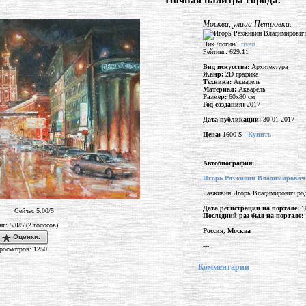
"Ночная палитра города."
Москва, улица Петровка.
Ник /логин/:
rivart
Рейтинг: 629.11
Вид искусства:
Архитектура
Жанр:
2D графика
Техника:
Акварель
Материал:
Акварель
Размер:
60x80 см
Год создания:
2017
Дата публикации:
30-01-2017
Цена:
1600 $ -
Купить
Автобиография:
Игорь Разживин Владимирович
Разживин Игорь Владимирович род
Дата регистрации на портале:
10
Сейчас 5.00/5
Последний раз был на портале:
нг:
5.0
/5 (2 голосов)
Россия, Москва
Оценки.
---
росмотров: 1250
Комментарии