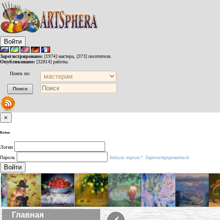
Войти
Зарегистрировано:
[1974] мастера, [373] посетителя.
Опубликовано:
[32814] работы.
Поиск по:
×
Войти
Логин
Пароль
Забыли пароль?
Зарегистрироваться
Войти
‹
Главная