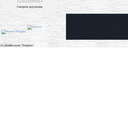
Смотреть результаты
(c) Дизайн-група "Dolphins"