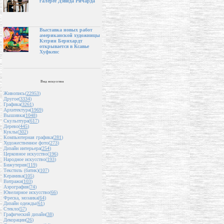
галерее Дэвида Ричарда
Выставка новых работ
американской художницы
Кэтрин Бернхардт
открывается в Ксавье
Хуфкенс
Вид искусства
Живопись(
22953
)
Другое(
3334
)
Графика(
3261
)
Архитектура(
1969
)
Вышивка(
1048
)
Скульптура(
617
)
Дерево(
445
)
Куклы(
302
)
Компьютерная графика(
281
)
Художественное фото(
273
)
Дизайн интерьера(
254
)
Церковное искусство(
196
)
Народное искусство(
193
)
Бижутерия(
119
)
Текстиль (батик)(
107
)
Керамика(
105
)
Витражи(
103
)
Аэрография(
74
)
Ювелирное искусство(
66
)
Фреска, мозаика(
64
)
Дизайн одежды(
61
)
Стекло(
57
)
Графический дизайн(
38
)
Декорации(
26
)