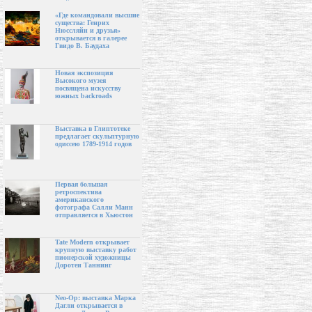
«Где командовали высшие
существа: Генрих
Нюссляйн и друзья»
открывается в галерее
Гвидо В. Баудаха
Новая экспозиция
Высокого музея
посвящена искусству
южных backroads
Выставка в Глиптотеке
предлагает скульптурную
одиссею 1789-1914 годов
Первая большая
ретроспектива
американского
фотографа Салли Манн
отправляется в Хьюстон
Tate Modern открывает
крупную выставку работ
пионерской художницы
Доротеи Таннинг
Neo-Op: выставка Марка
Дагли открывается в