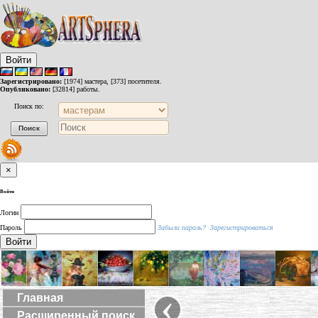
Войти
Зарегистрировано:
[1974] мастера, [373] посетителя.
Опубликовано:
[32814] работы.
Поиск по:
×
Войти
Логин
Пароль
Забыли пароль?
Зарегистрироваться
Войти
‹
Главная
Расширенный поиск