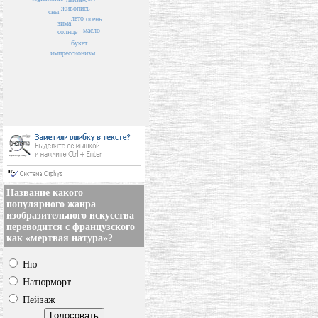
живопись
снег
лето
осень
зима
масло
солнце
букет
импрессионизм
Название какого
популярного жанра
изобразительного искусства
переводится с французского
как «мертвая натура»?
Ню
Натюрморт
Пейзаж