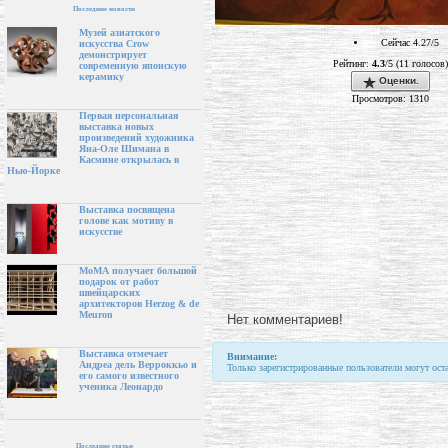
Последние новости
Музей азиатского
Сейчас 4.27/5
искусства Crow
демонстрирует
Рейтинг:
4.3
/5 (11 голосов)
современную японскую
керамику
Оценки.
Просмотров: 1310
Первая персональная
выставка новых
произведений художника
Яна-Оле Шимана в
Касмине открылась в
Нью-Йорке
Выставка посвящена
голове как мотиву в
искусстве
МоМА получает большой
подарок от работ
швейцарских
архитекторов Herzog & de
Meuron
Нет комментариев!
Выставка отмечает
Внимание:
Андреа дель Верроккьо и
Только зарегистрированные пользователи могут ост
его самого известного
ученика Леонардо
Последние статьи