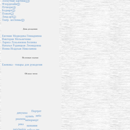
Лоскутная картина(
14
)
Флордизайн(
9
)
Пэчворк(
4
)
Бодиарт(
3
)
Плакат(
2
)
Ленд-арт(
2
)
Театр. костюмы(
0
)
День рождения
Евгения Медведева Геннадиевна
Виктория Мельниченко
Лариса Лукьяновна Беляева
Наталья Рудницкая Леонидовна
Нонна Исадская Николаевна
Полезные ссылки
Ежевика - товары для рукоделия
Облако тегов
Портрет
девушка
небо
купить
реализм
натюрморт
река
названия
tegicheskie
лес
пейзаж