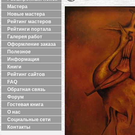
Мастера
Новые мастера
Рейтинг мастеров
Рейтинги портала
Галерея работ
Оформление заказа
Полезное
Информация
Книги
Рейтинг сайтов
FAQ
Обратная связь
Форум
Гостевая книга
О нас
Социальные сети
Контакты