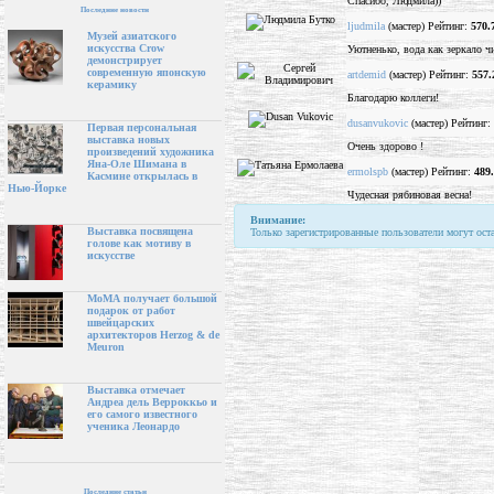
Спасибо, Людмила))
Последние новости
ljudmila
(мастер) Рейтинг:
570.
Музей азиатского
искусства Crow
Уютненько, вода как зеркало чи
демонстрирует
современную японскую
artdemid
(мастер) Рейтинг:
557.
керамику
Благодарю коллеги!
dusanvukovic
(мастер) Рейтинг:
Первая персональная
выставка новых
Очень здорово !
произведений художника
Яна-Оле Шимана в
ermolspb
(мастер) Рейтинг:
489
Касмине открылась в
Нью-Йорке
Чудесная рябиновая весна!
Внимание:
Выставка посвящена
Только зарегистрированные пользователи могут ост
голове как мотиву в
искусстве
МоМА получает большой
подарок от работ
швейцарских
архитекторов Herzog & de
Meuron
Выставка отмечает
Андреа дель Верроккьо и
его самого известного
ученика Леонардо
Последние статьи