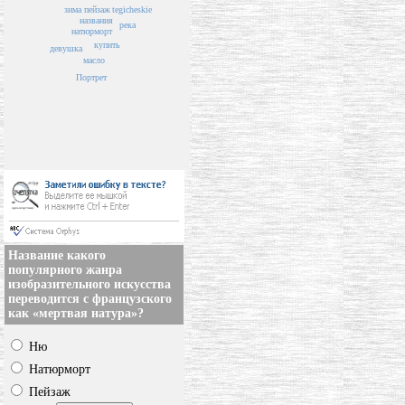
пейзаж
tegicheskie
зима
названия
река
натюрморт
купить
девушка
масло
Портрет
Название какого
популярного жанра
изобразительного искусства
переводится с французского
как «мертвая натура»?
Ню
Натюрморт
Пейзаж