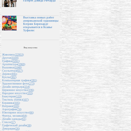
галерее Дэвида Ричарда
Выставка новых работ
американской художницы
Кэтрин Бернхардт
открывается в Ксавье
Хуфкенс
Вид искусства
Живопись(
22953
)
Другое(
3334
)
Графика(
3261
)
Архитектура(
1969
)
Вышивка(
1048
)
Скульптура(
617
)
Дерево(
445
)
Куклы(
302
)
Компьютерная графика(
281
)
Художественное фото(
273
)
Дизайн интерьера(
254
)
Церковное искусство(
196
)
Народное искусство(
193
)
Бижутерия(
119
)
Текстиль (батик)(
107
)
Керамика(
105
)
Витражи(
103
)
Аэрография(
74
)
Ювелирное искусство(
66
)
Фреска, мозаика(
64
)
Дизайн одежды(
61
)
Стекло(
57
)
Графический дизайн(
38
)
Декорации(
26
)