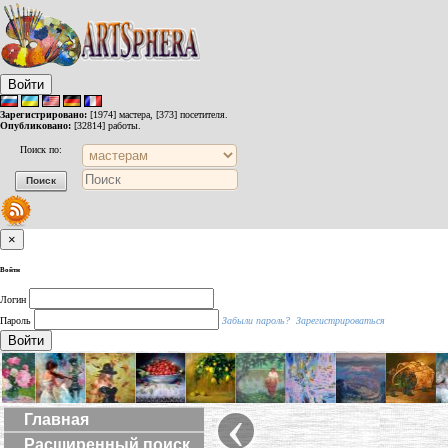
Войти
Зарегистрировано:
[1974] мастера, [373] посетителя.
Опубликовано:
[32814] работы.
Поиск по:
×
Войти
Логин
Пароль
Забыли пароль?
Зарегистрироваться
Войти
‹
Главная
Расширенный поиск