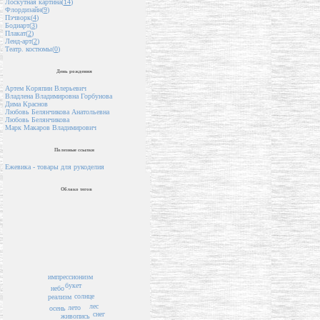
Лоскутная картина(
14
)
Флордизайн(
9
)
Пэчворк(
4
)
Бодиарт(
3
)
Плакат(
2
)
Ленд-арт(
2
)
Театр. костюмы(
0
)
День рождения
Артем Коряпин Влерьевич
Владлена Владимировна Горбунова
Дима Краснов
Любовь Белянчикова Анатольевна
Любовь Белянчикова
Марк Макаров Владимирович
Полезные ссылки
Ежевика - товары для рукоделия
Облако тегов
импрессионизм
букет
небо
солнце
реализм
лес
лето
осень
снег
живопись