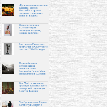
«Где командовали высшие
существа: Генрих
Нюссляйн и друзья»
открывается в галерее
Гвидо В. Баудаха
Новая экспозиция
Высокого музея
посвящена искусству
южных backroads
Выставка в Глиптотеке
предлагает скульптурную
одиссею 1789-1914 годов
Первая большая
ретроспектива
американского
фотографа Салли Манн
отправляется в Хьюстон
Tate Modern открывает
крупную выставку работ
пионерской художницы
Доротеи Таннинг
Neo-Op: выставка Марка
Дагли открывается в