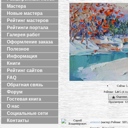
Мастера
Новые мастера
Рейтинг мастеров
Рейтинги портала
Галерея работ
Оформление заказа
Полезное
Информация
Книги
Рейтинг сайтов
FAQ
Обратная связь
Сейчас 5
Форум
Рейтинг:
5.0
/5 (4 г
Оценки.
Гостевая книга
Просмотров: 12
О нас
Социальные сети
Контакты
artdemid
(мастер) Рейтинг:
557.