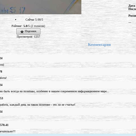
Дата
Посл
Росс
Сейчас 5.00/5
---
Рейтинг:
5.0
/5 (2 голосов)
Оценки.
Просмотров: 1257
Комментарии
24
ла)
78
бота!
24
но быть всегда на позитиве, особенно в нашем современном информационном мире...
.53
абота, каждый день на таком позитиве - это ли не счастье!
24
570.41
ечательно!!!