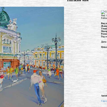
"Пылкий май"
Ник /
Рейти
Вид 
Жан
Техн
Мате
Разм
Год с
Дата
Цена
Авто
Серг