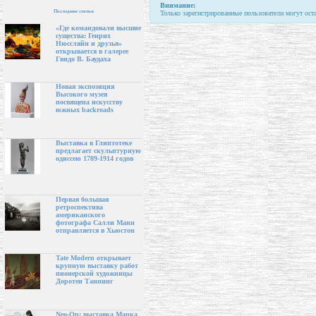
Внимание:
Последние статьи
Только зарегистрированные пользователи могут ост
«Где командовали высшие
существа: Генрих
Нюссляйн и друзья»
открывается в галерее
Гвидо В. Баудаха
Новая экспозиция
Высокого музея
посвящена искусству
южных backroads
Выставка в Глиптотеке
предлагает скульптурную
одиссею 1789-1914 годов
Первая большая
ретроспектива
американского
фотографа Салли Манн
отправляется в Хьюстон
Tate Modern открывает
крупную выставку работ
пионерской художницы
Доротеи Таннинг
Neo-Op: выставка Марка