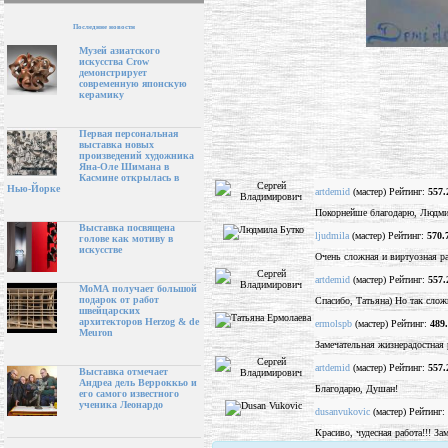
Последние новости
Музей азиатского
искусства Crow
демонстрирует
современную японскую
керамику
Первая персональная
выставка новых
произведений художника
Яна-Оле Шимана в
Касмине открылась в
Нью-Йорке
artdemid
(мастер) Рейтинг:
557.
Покорнейше благодарю, Людми
Выставка посвящена
ljudmila
(мастер) Рейтинг:
570.
голове как мотиву в
искусстве
Очень сложная и виртуозная ра
artdemid
(мастер) Рейтинг:
557.
МоМА получает большой
подарок от работ
Спасибо, Татьяна) Но так слож
швейцарских
архитекторов Herzog & de
ermolspb
(мастер) Рейтинг:
489
Meuron
Замечательная жизнерадостная р
artdemid
(мастер) Рейтинг:
557.
Выставка отмечает
Андреа дель Верроккьо и
Благодарю, Душан!
его самого известного
ученика Леонардо
dusanvukovic
(мастер) Рейтинг:
Красиво, чудесная работа!!! Зам