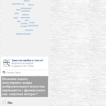
масло
девушка
лес
букет
натюрморт
зима
названия
река
пейзаж
живопись
небо
лето
снег
осень
купить
tegicheskie
солнце
реализм
импрессионизм
Название какого
популярного жанра
изобразительного искусства
переводится с французского
как «мертвая натура»?
Ню