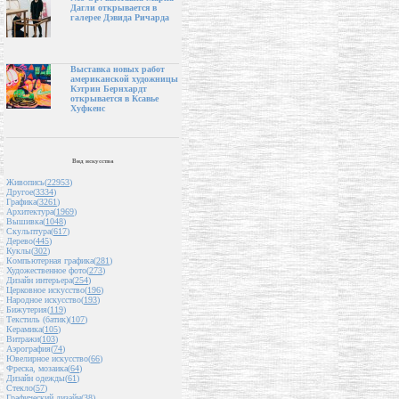
Дагли открывается в
галерее Дэвида Ричарда
Выставка новых работ
американской художницы
Кэтрин Бернхардт
открывается в Ксавье
Хуфкенс
Вид искусства
Живопись(
22953
)
Другое(
3334
)
Графика(
3261
)
Архитектура(
1969
)
Вышивка(
1048
)
Скульптура(
617
)
Дерево(
445
)
Куклы(
302
)
Компьютерная графика(
281
)
Художественное фото(
273
)
Дизайн интерьера(
254
)
Церковное искусство(
196
)
Народное искусство(
193
)
Бижутерия(
119
)
Текстиль (батик)(
107
)
Керамика(
105
)
Витражи(
103
)
Аэрография(
74
)
Ювелирное искусство(
66
)
Фреска, мозаика(
64
)
Дизайн одежды(
61
)
Стекло(
57
)
Графический дизайн(
38
)