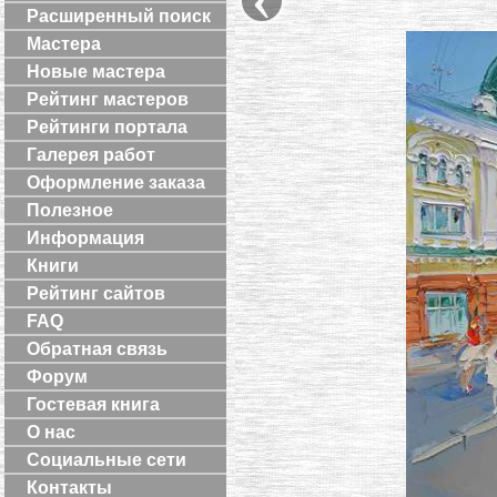
Расширенный поиск
Мастера
Новые мастера
Рейтинг мастеров
Рейтинги портала
Галерея работ
Оформление заказа
Полезное
Информация
Книги
Рейтинг сайтов
FAQ
Обратная связь
Форум
Гостевая книга
О нас
Социальные сети
Контакты