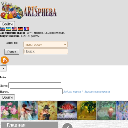
Войти
Зарегистрировано:
[1974] мастера, [373] посетителя.
Опубликовано:
[32814] работы.
Поиск по:
×
Войти
Логин
Пароль
Забыли пароль?
Зарегистрироваться
Войти
‹
Главная