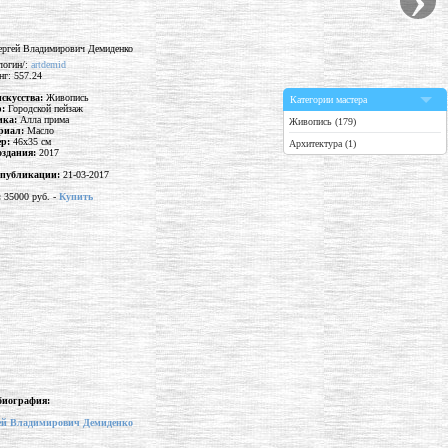
логин/:
artdemid
нг: 557.24
искусства:
Живопись
Категории мастера
р:
Городской пейзаж
ика:
Алла прима
Живопись (179)
риал:
Масло
ер:
46x35 см
Архитектура (1)
оздания:
2017
 публикации:
21-03-2017
:
35000 руб. -
Купить
биография:
ей Владимирович Демиденко