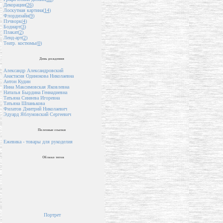
Декорации(
26
)
Лоскутная картина(
14
)
Флордизайн(
9
)
Пэчворк(
4
)
Бодиарт(
3
)
Плакат(
2
)
Ленд-арт(
2
)
Театр. костюмы(
0
)
День рождения
Александр Александровский
Анастасия Одинокова Николаевна
Антон Кудин
Инна Максимовская Яковлевна
Наталья Бырдина Геннадиевна
Татьяна Синяева Игоревна
Татьяна Шпанькова
Филатов Дмитрий Николаевич
Эдуард Яблуновский Сергеевич
Полезные ссылки
Ежевика - товары для рукоделия
Облако тегов
Портрет