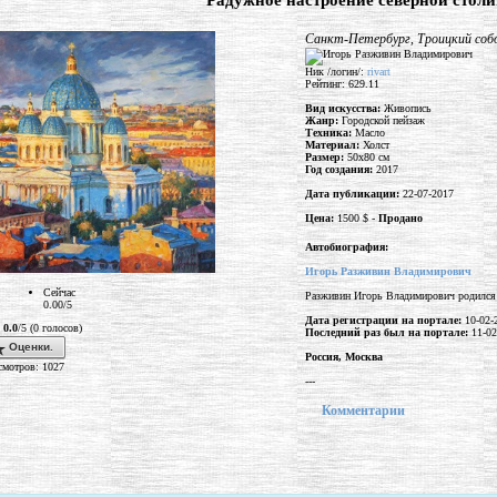
"Радужное настроение северной стол
Санкт-Петербург, Троицкий соб
Ник /логин/:
rivart
Рейтинг: 629.11
Вид искусства:
Живопись
Жанр:
Городской пейзаж
Техника:
Масло
Материал:
Холст
Размер:
50x80 см
Год создания:
2017
Дата публикации:
22-07-2017
Цена:
1500 $ -
Продано
Автобиография:
Игорь Разживин Владимирович
Сейчас
Разживин Игорь Владимирович родился 
0.00/5
Дата регистрации на портале:
10-02-
:
0.0
/5 (0 голосов)
Последний раз был на портале:
11-02
Оценки.
Россия, Москва
мотров: 1027
---
Комментарии