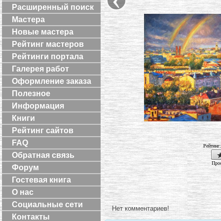
Расширенный поиск
Мастера
Новые мастера
Рейтинг мастеров
Рейтинги портала
Галерея работ
Оформление заказа
Полезное
Информация
Книги
Рейтинг сайтов
FAQ
Рейтинг
Обратная связь
Прос
Форум
Гостевая книга
О нас
Социальные сети
Нет комментариев!
Контакты