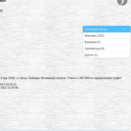
ицы"
ор
Категории мастера
Живопись (282)
Керамика (1)
Архитектура (6)
Другое (1)
4 мая 1958г. в городе Люберцы Московской области. Учился в МГЗПИ на художественно-графич
2013 10:20:53
-2022 13:20:46