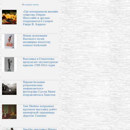
Последние статьи
«Где командовали высшие
существа: Генрих
Нюссляйн и друзья»
открывается в галерее
Гвидо В. Баудаха
Новая экспозиция
Высокого музея
посвящена искусству
южных backroads
Выставка в Глиптотеке
предлагает скульптурную
одиссею 1789-1914 годов
Первая большая
ретроспектива
американского
фотографа Салли Манн
отправляется в Хьюстон
Tate Modern открывает
крупную выставку работ
пионерской художницы
Доротеи Таннинг
Neo-Op: выставка Марка