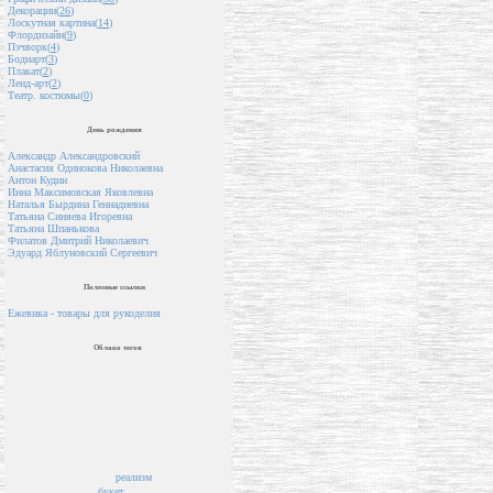
Декорации(
26
)
Лоскутная картина(
14
)
Флордизайн(
9
)
Пэчворк(
4
)
Бодиарт(
3
)
Плакат(
2
)
Ленд-арт(
2
)
Театр. костюмы(
0
)
День рождения
Александр Александровский
Анастасия Одинокова Николаевна
Антон Кудин
Инна Максимовская Яковлевна
Наталья Бырдина Геннадиевна
Татьяна Синяева Игоревна
Татьяна Шпанькова
Филатов Дмитрий Николаевич
Эдуард Яблуновский Сергеевич
Полезные ссылки
Ежевика - товары для рукоделия
Облако тегов
реализм
букет