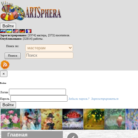
Войти
Зарегистрировано:
[1974] мастера, [373] посетителя.
Опубликовано:
[32814] работы.
Поиск по:
×
Войти
Логин
Пароль
Забыли пароль?
Зарегистрироваться
Войти
‹
Главная