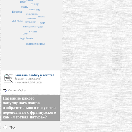
небо
солнце
осень
лето
лес
Портрет
живопись
масло
пейзаж
девушка
названия
река
натюрморт
зима
купить
снег
tegicheskie
импрессионизм
Название какого
популярного жанра
изобразительного искусства
переводится с французского
как «мертвая натура»?
Ню