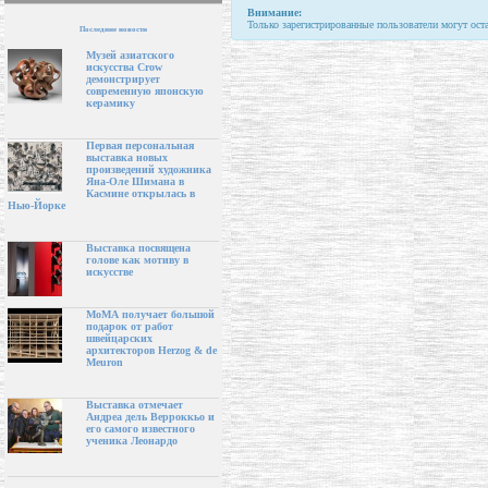
Внимание:
Только зарегистрированные пользователи могут ост
Последние новости
Музей азиатского
искусства Crow
демонстрирует
современную японскую
керамику
Первая персональная
выставка новых
произведений художника
Яна-Оле Шимана в
Касмине открылась в
Нью-Йорке
Выставка посвящена
голове как мотиву в
искусстве
МоМА получает большой
подарок от работ
швейцарских
архитекторов Herzog & de
Meuron
Выставка отмечает
Андреа дель Верроккьо и
его самого известного
ученика Леонардо