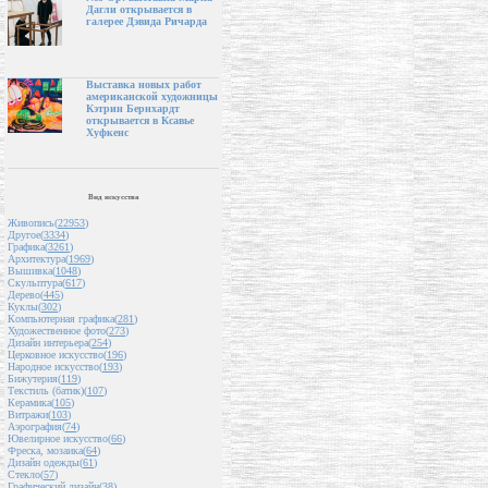
Дагли открывается в
галерее Дэвида Ричарда
Выставка новых работ
американской художницы
Кэтрин Бернхардт
открывается в Ксавье
Хуфкенс
Вид искусства
Живопись(
22953
)
Другое(
3334
)
Графика(
3261
)
Архитектура(
1969
)
Вышивка(
1048
)
Скульптура(
617
)
Дерево(
445
)
Куклы(
302
)
Компьютерная графика(
281
)
Художественное фото(
273
)
Дизайн интерьера(
254
)
Церковное искусство(
196
)
Народное искусство(
193
)
Бижутерия(
119
)
Текстиль (батик)(
107
)
Керамика(
105
)
Витражи(
103
)
Аэрография(
74
)
Ювелирное искусство(
66
)
Фреска, мозаика(
64
)
Дизайн одежды(
61
)
Стекло(
57
)
Графический дизайн(
38
)