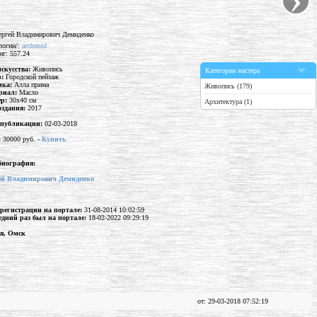
логин/:
artdemid
нг: 557.24
искусства:
Живопись
Категории мастера
р:
Городской пейзаж
ика:
Алла прима
Живопись (179)
риал:
Масло
ер:
30x40 см
Архитектура (1)
оздания:
2017
 публикации:
02-03-2018
:
30000 руб. -
Купить
биография:
ей Владимирович Демиденко
 регистрации на портале:
31-08-2014 10:02:59
едний раз был на портале:
18-02-2022 09:29:19
ия, Омск
от: 29-03-2018 07:52:19