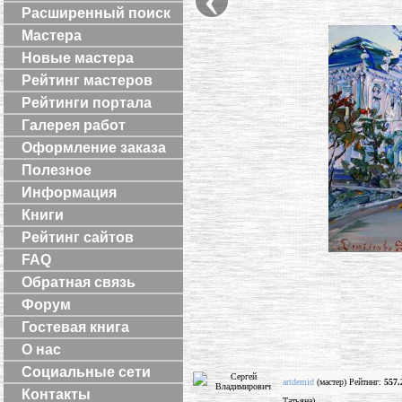
Расширенный поиск
Мастера
Новые мастера
Рейтинг мастеров
Рейтинги портала
Галерея работ
Оформление заказа
Полезное
Информация
Книги
Рейтинг сайтов
FAQ
Обратная связь
Форум
Гостевая книга
О нас
Социальные сети
artdemid
(мастер) Рейтинг:
557.
Контакты
Татьяна)