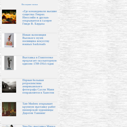
Последние статьи
«Где командовали высшие
существа: Генрих
Нюссляйн и друзья»
открывается в галерее
Гвидо В. Баудаха
Новая экспозиция
Высокого музея
посвящена искусству
южных backroads
Выставка в Глиптотеке
предлагает скульптурную
одиссею 1789-1914 годов
Первая большая
ретроспектива
американского
фотографа Салли Манн
отправляется в Хьюстон
Tate Modern открывает
крупную выставку работ
пионерской художницы
Доротеи Таннинг
Neo-Op: выставка Марка