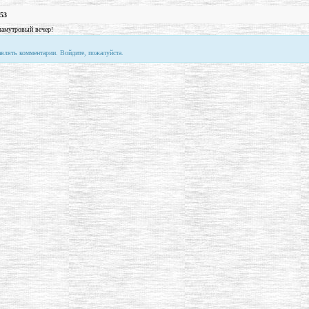
.53
ламутровый вечер!
авлять комментарии. Войдите, пожалуйста.