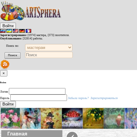
Войти
Зарегистрировано:
[1974] мастера, [373] посетителя.
Опубликовано:
[32814] работы.
Поиск по:
×
Войти
Логин
Пароль
Забыли пароль?
Зарегистрироваться
Войти
‹
Главная