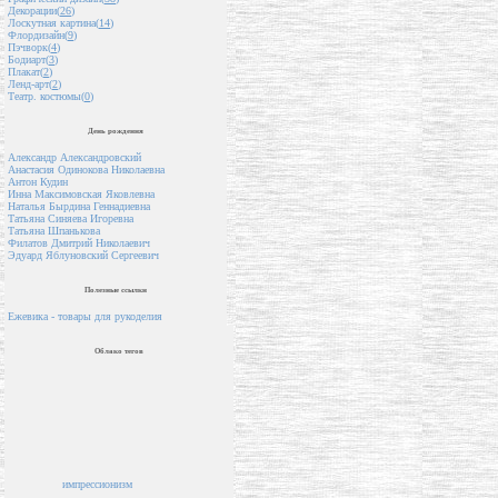
Декорации(
26
)
Лоскутная картина(
14
)
Флордизайн(
9
)
Пэчворк(
4
)
Бодиарт(
3
)
Плакат(
2
)
Ленд-арт(
2
)
Театр. костюмы(
0
)
День рождения
Александр Александровский
Анастасия Одинокова Николаевна
Антон Кудин
Инна Максимовская Яковлевна
Наталья Бырдина Геннадиевна
Татьяна Синяева Игоревна
Татьяна Шпанькова
Филатов Дмитрий Николаевич
Эдуард Яблуновский Сергеевич
Полезные ссылки
Ежевика - товары для рукоделия
Облако тегов
импрессионизм