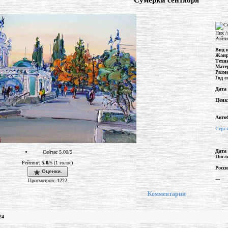
"Сумерки сентября"
Ник /
Рейти
Вид 
Жан
Техн
Мате
Разм
Год с
Дата
Цена
Авто
Серг
Дата
Сейчас 5.00/5
Посл
Рейтинг:
5.0
/5 (1 голос)
Росс
Оценки.
---
Просмотров: 1222
Комментарии
24