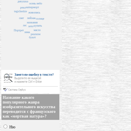
девушка
небо
осень
натюрморт
река
tegicheskie
живопись
снег
пейзаж
солнце
названия
лес
купить
лето
масло
Портрет
зима
реализм
букет
Название какого
популярного жанра
изобразительного искусства
переводится с французского
как «мертвая натура»?
Ню