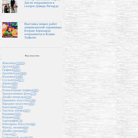
Дагли открывается в
галерее Дэвида Ричарда
Выставка новых работ
американской художницы
Кэтрин Бернхардт
открывается в Ксавье
Хуфкенс
Вид искусства
Живопись(
22953
)
Другое(
3334
)
Графика(
3261
)
Архитектура(
1969
)
Вышивка(
1048
)
Скульптура(
617
)
Дерево(
445
)
Куклы(
302
)
Компьютерная графика(
281
)
Художественное фото(
273
)
Дизайн интерьера(
254
)
Церковное искусство(
196
)
Народное искусство(
193
)
Бижутерия(
119
)
Текстиль (батик)(
107
)
Керамика(
105
)
Витражи(
103
)
Аэрография(
74
)
Ювелирное искусство(
66
)
Фреска, мозаика(
64
)
Дизайн одежды(
61
)
Стекло(
57
)
Графический дизайн(
38
)