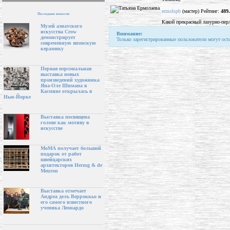
ermolspb
(мастер) Рейтинг:
489
Последние новости
Какой прекрасный лазурно-пер
Музей азиатского
искусства Crow
Внимание:
демонстрирует
Только зарегистрированные пользователи могут ост
современную японскую
керамику
Первая персональная
выставка новых
произведений художника
Яна-Оле Шимана в
Касмине открылась в
Нью-Йорке
Выставка посвящена
голове как мотиву в
искусстве
МоМА получает большой
подарок от работ
швейцарских
архитекторов Herzog & de
Meuron
Выставка отмечает
Андреа дель Верроккьо и
его самого известного
ученика Леонардо