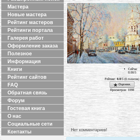
Мастера
Новые мастера
Рейтинг мастеров
Рейтинги портала
Галерея работ
Оформление заказа
Полезное
Информация
Книги
Сейчас
0.00/5
Рейтинг сайтов
Рейтинг:
0.0
/5 (0 голосов)
FAQ
Оценки.
Просмотров: 1098
Обратная связь
Форум
Гостевая книга
О нас
Социальные сети
Нет комментариев!
Контакты