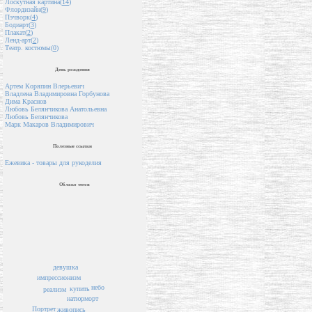
Лоскутная картина(
14
)
Флордизайн(
9
)
Пэчворк(
4
)
Бодиарт(
3
)
Плакат(
2
)
Ленд-арт(
2
)
Театр. костюмы(
0
)
День рождения
Артем Коряпин Влерьевич
Владлена Владимировна Горбунова
Дима Краснов
Любовь Белянчикова Анатольевна
Любовь Белянчикова
Марк Макаров Владимирович
Полезные ссылки
Ежевика - товары для рукоделия
Облако тегов
девушка
импрессионизм
небо
купить
реализм
натюрморт
Портрет
живопись