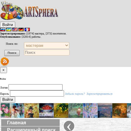
Войти
Зарегистрировано:
[1974] мастера, [373] посетителя.
Опубликовано:
[32814] работы.
Поиск по:
×
Войти
Логин
Пароль
Забыли пароль?
Зарегистрироваться
Войти
‹
Главная
Расширенный поиск