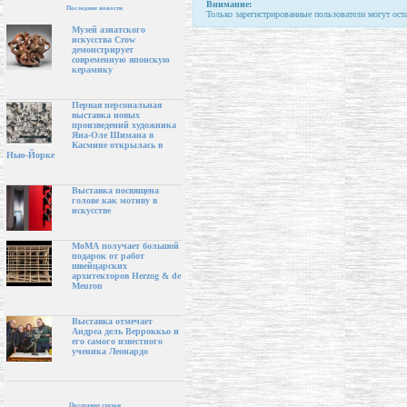
Внимание:
Последние новости
Только зарегистрированные пользователи могут ост
Музей азиатского
искусства Crow
демонстрирует
современную японскую
керамику
Первая персональная
выставка новых
произведений художника
Яна-Оле Шимана в
Касмине открылась в
Нью-Йорке
Выставка посвящена
голове как мотиву в
искусстве
МоМА получает большой
подарок от работ
швейцарских
архитекторов Herzog & de
Meuron
Выставка отмечает
Андреа дель Верроккьо и
его самого известного
ученика Леонардо
Последние статьи