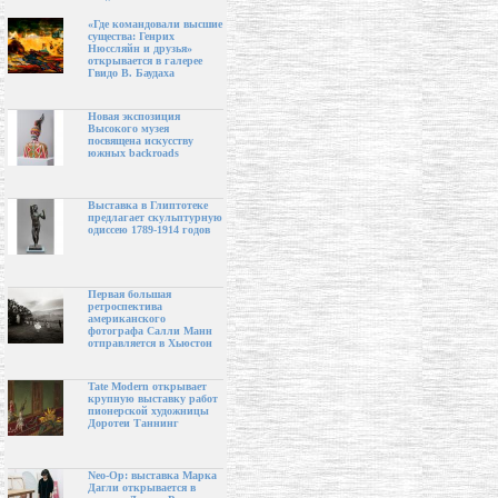
«Где командовали высшие
существа: Генрих
Нюссляйн и друзья»
открывается в галерее
Гвидо В. Баудаха
Новая экспозиция
Высокого музея
посвящена искусству
южных backroads
Выставка в Глиптотеке
предлагает скульптурную
одиссею 1789-1914 годов
Первая большая
ретроспектива
американского
фотографа Салли Манн
отправляется в Хьюстон
Tate Modern открывает
крупную выставку работ
пионерской художницы
Доротеи Таннинг
Neo-Op: выставка Марка
Дагли открывается в