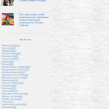
галерее Дэвида Ричарда
Выставка новых работ
американской художницы
Кэтрин Бернхардт
открывается в Ксавье
Хуфкенс
Вид искусства
Живопись(
22953
)
Другое(
3334
)
Графика(
3261
)
Архитектура(
1969
)
Вышивка(
1048
)
Скульптура(
617
)
Дерево(
445
)
Куклы(
302
)
Компьютерная графика(
281
)
Художественное фото(
273
)
Дизайн интерьера(
254
)
Церковное искусство(
196
)
Народное искусство(
193
)
Бижутерия(
119
)
Текстиль (батик)(
107
)
Керамика(
105
)
Витражи(
103
)
Аэрография(
74
)
Ювелирное искусство(
66
)
Фреска, мозаика(
64
)
Дизайн одежды(
61
)
Стекло(
57
)
Графический дизайн(
38
)
Декорации(
26
)