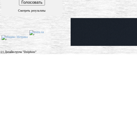
Смотреть результаты
(c) Дизайн-група "Dolphins"