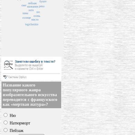
букет
пейзаж
снег
река
названия
лето
лес
зима
осень
солнце
масло
tegicheskie
Название какого
популярного жанра
изобразительного искусства
переводится с французского
как «мертвая натура»?
Ню
Натюрморт
Пейзаж