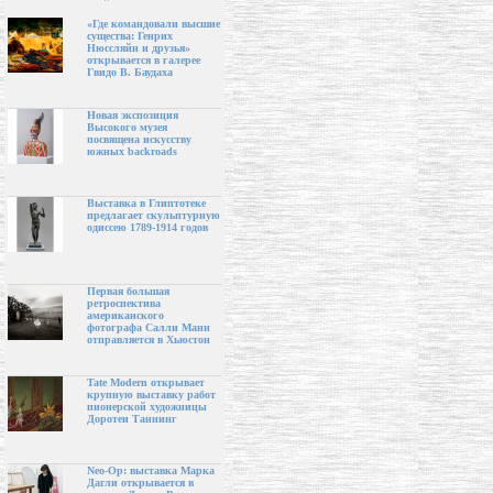
«Где командовали высшие
существа: Генрих
Нюссляйн и друзья»
открывается в галерее
Гвидо В. Баудаха
Новая экспозиция
Высокого музея
посвящена искусству
южных backroads
Выставка в Глиптотеке
предлагает скульптурную
одиссею 1789-1914 годов
Первая большая
ретроспектива
американского
фотографа Салли Манн
отправляется в Хьюстон
Tate Modern открывает
крупную выставку работ
пионерской художницы
Доротеи Таннинг
Neo-Op: выставка Марка
Дагли открывается в