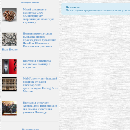
Последние новости
Внимание:
Музей азиатского
Только зарегистрированные пользователи могут ост
искусства Crow
демонстрирует
современную японскую
керамику
Первая персональная
выставка новых
произведений художника
Яна-Оле Шимана в
Касмине открылась в
Нью-Йорке
Выставка посвящена
голове как мотиву в
искусстве
МоМА получает большой
подарок от работ
швейцарских
архитекторов Herzog & de
Meuron
Выставка отмечает
Андреа дель Верроккьо и
его самого известного
ученика Леонардо
Последние статьи