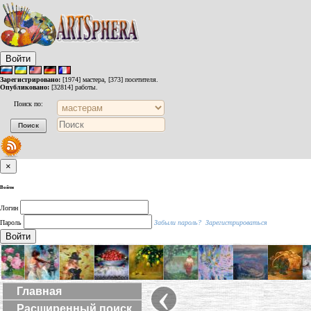
Войти
Зарегистрировано:
[1974] мастера, [373] посетителя.
Опубликовано:
[32814] работы.
Поиск по:
×
Войти
Логин
Пароль
Забыли пароль?
Зарегистрироваться
Войти
‹
Главная
Расширенный поиск