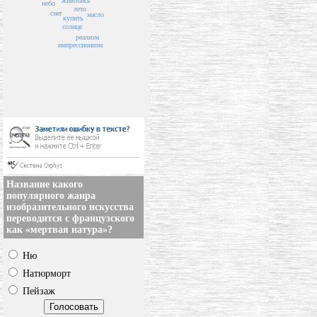
живопись
небо
лето
снег
масло
купить
солнце
реализм
импрессионизм
Название какого
популярного жанра
изобразительного искусства
переводится с французского
как «мертвая натура»?
Ню
Натюрморт
Пейзаж