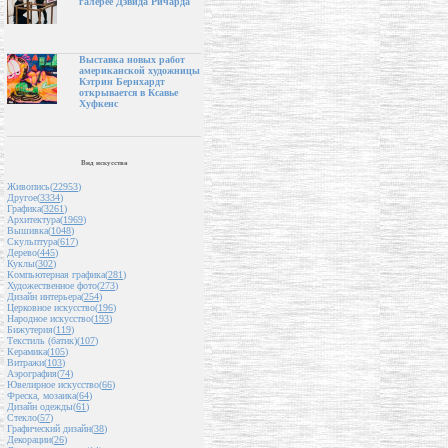
галерее Дэвида Ричарда
Выставка новых работ
американской художницы
Кэтрин Бернхардт
открывается в Ксавье
Хуфкенс
Вид искусства
Живопись(
22953
)
Другое(
3334
)
Графика(
3261
)
Архитектура(
1969
)
Вышивка(
1048
)
Скульптура(
617
)
Дерево(
445
)
Куклы(
302
)
Компьютерная графика(
281
)
Художественное фото(
273
)
Дизайн интерьера(
254
)
Церковное искусство(
196
)
Народное искусство(
193
)
Бижутерия(
119
)
Текстиль (батик)(
107
)
Керамика(
105
)
Витражи(
103
)
Аэрография(
74
)
Ювелирное искусство(
66
)
Фреска, мозаика(
64
)
Дизайн одежды(
61
)
Стекло(
57
)
Графический дизайн(
38
)
Декорации(
26
)