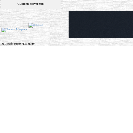
Смотреть результаты
(c) Дизайн-група "Dolphins"