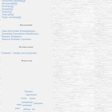
Лоскутная картина(
14
)
Флордизайн(
9
)
Пэчворк(
4
)
Бодиарт(
3
)
Плакат(
2
)
Ленд-арт(
2
)
Театр. костюмы(
0
)
День рождения
Анна Крупченко Владимировна
Екатерина Герасимова Михайловна
Наталья Шарикова
Наталья Каленик Сергеевна
Полезные ссылки
Ежевика - товары для рукоделия
Облако тегов
Портрет
tegicheskie
осень
букет
натюрморт
девушка
зима
названия
река
пейзаж
лес