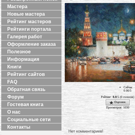
Мастера
Новые мастера
Рейтинг мастеров
Рейтинги портала
Галерея работ
Оформление заказа
Полезное
Информация
Книги
Рейтинг сайтов
FAQ
Сейчас
Обратная связь
0.00/5
Форум
Рейтинг:
0.0
/5 (0 голосов)
Оценки.
Гостевая книга
Просмотров: 1030
О нас
Социальные сети
Контакты
Нет комментариев!