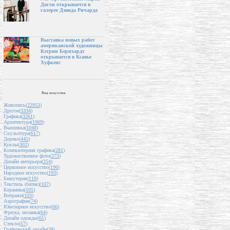
Дагли открывается в
галерее Дэвида Ричарда
Выставка новых работ
американской художницы
Кэтрин Бернхардт
открывается в Ксавье
Хуфкенс
Вид искусства
Живопись(
22953
)
Другое(
3334
)
Графика(
3261
)
Архитектура(
1969
)
Вышивка(
1048
)
Скульптура(
617
)
Дерево(
445
)
Куклы(
302
)
Компьютерная графика(
281
)
Художественное фото(
273
)
Дизайн интерьера(
254
)
Церковное искусство(
196
)
Народное искусство(
193
)
Бижутерия(
119
)
Текстиль (батик)(
107
)
Керамика(
105
)
Витражи(
103
)
Аэрография(
74
)
Ювелирное искусство(
66
)
Фреска, мозаика(
64
)
Дизайн одежды(
61
)
Стекло(
57
)
Графический дизайн(
38
)