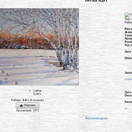
"Весна идёт"
Ник /
Рейти
Вид 
Жан
Техн
Мате
Разм
Год с
Дата
Цена
Авто
Серг
Сейчас
Дата
0.00/5
Посл
Рейтинг:
0.0
/5 (0 голосов)
Росс
Оценки.
---
Просмотров: 1071
Комментарии