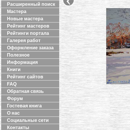
Расширенный поиск
Мастера
Новые мастера
Рейтинг мастеров
Рейтинги портала
Галерея работ
Оформление заказа
Полезное
Информация
Книги
Рейтинг сайтов
FAQ
Обратная связь
Форум
Гостевая книга
О нас
Социальные сети
Контакты