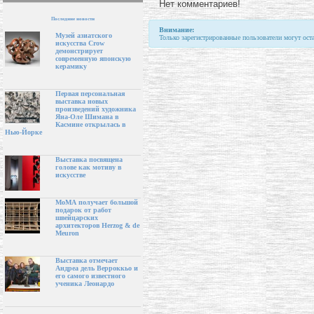
Нет комментариев!
Последние новости
Внимание:
Музей азиатского
Только зарегистрированные пользователи могут ост
искусства Crow
демонстрирует
современную японскую
керамику
Первая персональная
выставка новых
произведений художника
Яна-Оле Шимана в
Касмине открылась в
Нью-Йорке
Выставка посвящена
голове как мотиву в
искусстве
МоМА получает большой
подарок от работ
швейцарских
архитекторов Herzog & de
Meuron
Выставка отмечает
Андреа дель Верроккьо и
его самого известного
ученика Леонардо