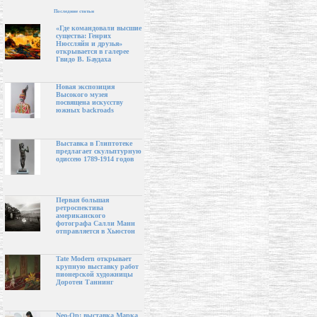
Последние статьи
«Где командовали высшие
существа: Генрих
Нюссляйн и друзья»
открывается в галерее
Гвидо В. Баудаха
Новая экспозиция
Высокого музея
посвящена искусству
южных backroads
Выставка в Глиптотеке
предлагает скульптурную
одиссею 1789-1914 годов
Первая большая
ретроспектива
американского
фотографа Салли Манн
отправляется в Хьюстон
Tate Modern открывает
крупную выставку работ
пионерской художницы
Доротеи Таннинг
Neo-Op: выставка Марка