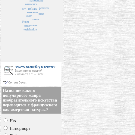
натюрморт
живопись
реализм
пейзаж
лес
названия
река
лето
солнце
букет
осень
небо
tegicheskie
Название какого
популярного жанра
изобразительного искусства
переводится с французского
как «мертвая натура»?
Ню
Натюрморт