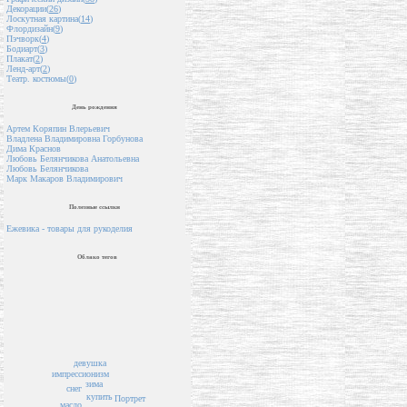
Декорации(
26
)
Лоскутная картина(
14
)
Флордизайн(
9
)
Пэчворк(
4
)
Бодиарт(
3
)
Плакат(
2
)
Ленд-арт(
2
)
Театр. костюмы(
0
)
День рождения
Артем Коряпин Влерьевич
Владлена Владимировна Горбунова
Дима Краснов
Любовь Белянчикова Анатольевна
Любовь Белянчикова
Марк Макаров Владимирович
Полезные ссылки
Ежевика - товары для рукоделия
Облако тегов
девушка
импрессионизм
зима
снег
купить
Портрет
масло