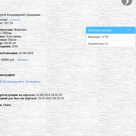
логин/:
artdemid
нг: 557.24
искусства:
Живопись
Категории мастера
р:
Пейзаж
ика:
Алла прима
Живопись (179)
риал:
Масло
ер:
40x30 см
Архитектура (1)
оздания:
2018
 публикации:
01-06-2018
:
60000 руб. -
Купить
биография:
ей Владимирович Демиденко
 регистрации на портале:
31-08-2014 10:02:59
едний раз был на портале:
18-02-2022 09:29:19
ия, Омск