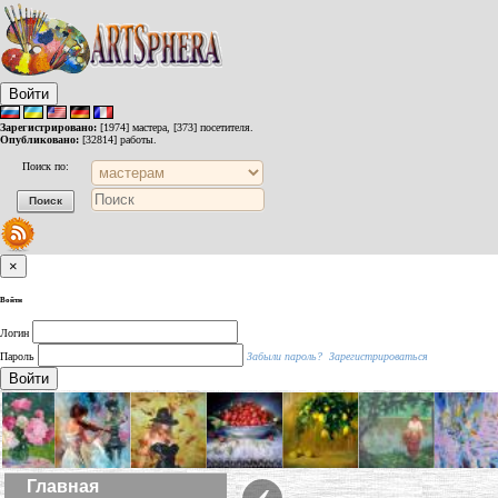
Войти
Зарегистрировано:
[1974] мастера, [373] посетителя.
Опубликовано:
[32814] работы.
Поиск по:
×
Войти
Логин
Пароль
Забыли пароль?
Зарегистрироваться
Войти
‹
Главная