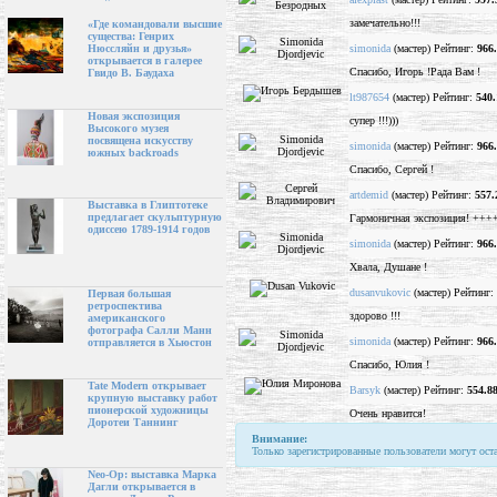
замечательно!!!
«Где командовали высшие
существа: Генрих
simonida
(мастер) Рейтинг:
966
Нюссляйн и друзья»
открывается в галерее
Спасибо, Игорь !Рада Вам !
Гвидо В. Баудаха
lt987654
(мастер) Рейтинг:
540.
Новая экспозиция
супер !!!)))
Высокого музея
посвящена искусству
simonida
(мастер) Рейтинг:
966
южных backroads
Спасибо, Сергей !
artdemid
(мастер) Рейтинг:
557.
Выставка в Глиптотеке
предлагает скульптурную
Гармоничная экспозиция! ++
одиссею 1789-1914 годов
simonida
(мастер) Рейтинг:
966
Хвала, Душане !
dusanvukovic
(мастер) Рейтинг:
Первая большая
ретроспектива
здорово !!!
американского
фотографа Салли Манн
simonida
(мастер) Рейтинг:
966
отправляется в Хьюстон
Спасибо, Юлия !
Tate Modern открывает
Barsyk
(мастер) Рейтинг:
554.8
крупную выставку работ
пионерской художницы
Очень нравится!
Доротеи Таннинг
Внимание:
Только зарегистрированные пользователи могут ост
Neo-Op: выставка Марка
Дагли открывается в