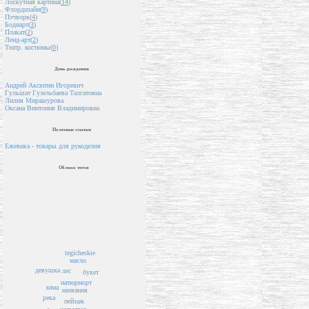
Лоскутная картина(
14
)
Флордизайн(
9
)
Пэчворк(
4
)
Бодиарт(
3
)
Плакат(
2
)
Ленд-арт(
2
)
Театр. костюмы(
0
)
День рождения
Андрей Аксютин Игоревич
Гульшат Гузельбаева Талгатовна
Лилия Мирашурова
Оксана Винтонив Владимировна
Полезные ссылки
Ежевика - товары для рукоделия
Облако тегов
tegicheskie
масло
девушка
лес
букет
натюрморт
зима
названия
река
пейзаж