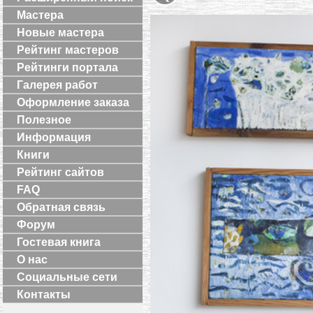
Мастера
Новые мастера
Рейтинг мастеров
Рейтинги портала
Галерея работ
Оформление заказа
Полезное
Информация
Книги
Рейтинг сайтов
FAQ
Обратная связь
Форум
Гостевая книга
О нас
Социальные сети
Контакты