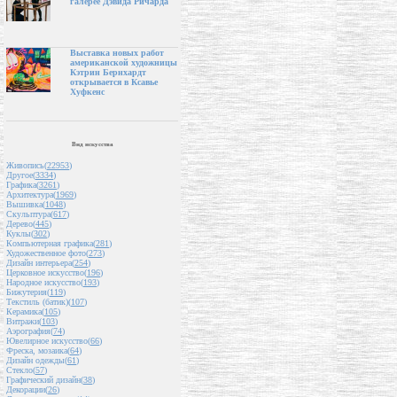
галерее Дэвида Ричарда
Выставка новых работ
американской художницы
Кэтрин Бернхардт
открывается в Ксавье
Хуфкенс
Вид искусства
Живопись(
22953
)
Другое(
3334
)
Графика(
3261
)
Архитектура(
1969
)
Вышивка(
1048
)
Скульптура(
617
)
Дерево(
445
)
Куклы(
302
)
Компьютерная графика(
281
)
Художественное фото(
273
)
Дизайн интерьера(
254
)
Церковное искусство(
196
)
Народное искусство(
193
)
Бижутерия(
119
)
Текстиль (батик)(
107
)
Керамика(
105
)
Витражи(
103
)
Аэрография(
74
)
Ювелирное искусство(
66
)
Фреска, мозаика(
64
)
Дизайн одежды(
61
)
Стекло(
57
)
Графический дизайн(
38
)
Декорации(
26
)