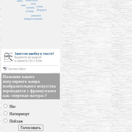
живопись
небо
лето
снег
осень
купить
Портрет
солнце
реализм
импрессионизм
Название какого
популярного жанра
изобразительного искусства
переводится с французского
как «мертвая натура»?
Ню
Натюрморт
Пейзаж