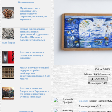
Последние новости
Музей азиатского
искусства Crow
демонстрирует
современную японскую
керамику
Первая персональная
выставка новых
произведений художника
Яна-Оле Шимана в
Касмине открылась в
Нью-Йорке
Выставка посвящена
голове как мотиву в
искусстве
МоМА получает большой
Сейчас 5.00/5
подарок от работ
швейцарских
Рейтинг:
5.0
/5 (5 голосов)
архитекторов Herzog & de
Meuron
Оценки.
Просмотров: 1486
Выставка отмечает
Андреа дель Верроккьо и
его самого известного
ученика Леонардо
simonida
(мастер) Рейтинг:
966
Александр, спасибо !
alexplast
(мастер) Рейтинг:
997.
Последние статьи