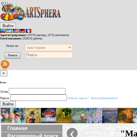
Войти
Зарегистрировано:
[1974] мастера, [373] посетителя.
Опубликовано:
[32814] работы.
Поиск по:
×
Войти
Логин
Пароль
Забыли пароль?
Зарегистрироваться
Войти
‹
Главная
"Ма
Расширенный поиск