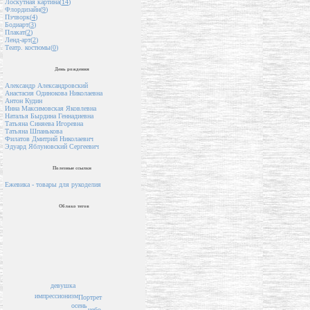
Лоскутная картина(
14
)
Флордизайн(
9
)
Пэчворк(
4
)
Бодиарт(
3
)
Плакат(
2
)
Ленд-арт(
2
)
Театр. костюмы(
0
)
День рождения
Александр Александровский
Анастасия Одинокова Николаевна
Антон Кудин
Инна Максимовская Яковлевна
Наталья Бырдина Геннадиевна
Татьяна Синяева Игоревна
Татьяна Шпанькова
Филатов Дмитрий Николаевич
Эдуард Яблуновский Сергеевич
Полезные ссылки
Ежевика - товары для рукоделия
Облако тегов
девушка
импрессионизм
Портрет
осень
небо