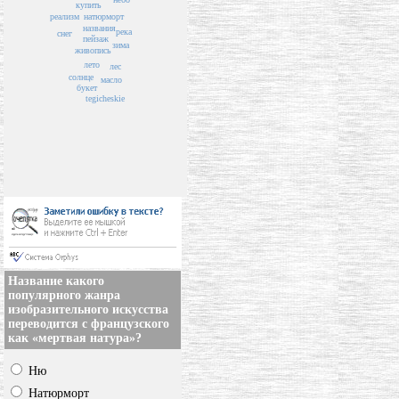
купить
натюрморт
реализм
названия
река
снег
пейзаж
зима
живопись
лето
лес
солнце
масло
букет
tegicheskie
Название какого
популярного жанра
изобразительного искусства
переводится с французского
как «мертвая натура»?
Ню
Натюрморт