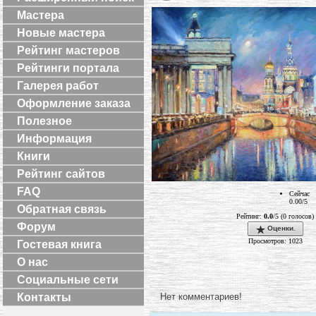
Мастера
Новые мастера
Рейтинг мастеров
Рейтинги портала
Галерея работ
Оформление заказа
Полезное
Информация
Книги
Рейтинг сайтов
FAQ
Сейчас
0.00/5
Обратная связь
Рейтинг:
0.0
/5 (0 голосов)
Форум
Оценки.
Просмотров: 1023
Гостевая книга
О нас
Социальные сети
Нет комментариев!
Контакты