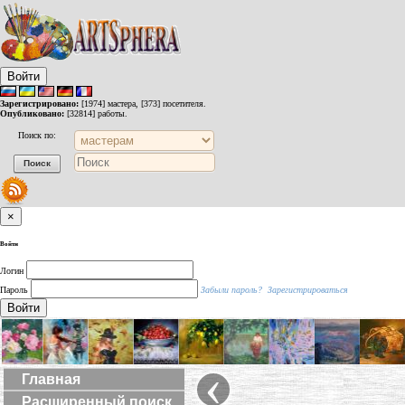
Войти
Зарегистрировано:
[1974] мастера, [373] посетителя.
Опубликовано:
[32814] работы.
Поиск по:
×
Войти
Логин
Пароль
Забыли пароль?
Зарегистрироваться
Войти
‹
Главная
Расширенный поиск