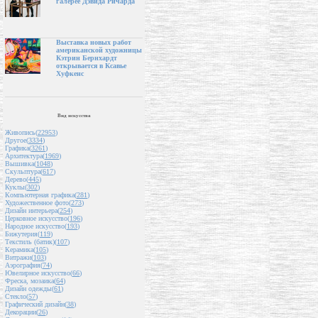
галерее Дэвида Ричарда
Выставка новых работ
американской художницы
Кэтрин Бернхардт
открывается в Ксавье
Хуфкенс
Вид искусства
Живопись(
22953
)
Другое(
3334
)
Графика(
3261
)
Архитектура(
1969
)
Вышивка(
1048
)
Скульптура(
617
)
Дерево(
445
)
Куклы(
302
)
Компьютерная графика(
281
)
Художественное фото(
273
)
Дизайн интерьера(
254
)
Церковное искусство(
196
)
Народное искусство(
193
)
Бижутерия(
119
)
Текстиль (батик)(
107
)
Керамика(
105
)
Витражи(
103
)
Аэрография(
74
)
Ювелирное искусство(
66
)
Фреска, мозаика(
64
)
Дизайн одежды(
61
)
Стекло(
57
)
Графический дизайн(
38
)
Декорации(
26
)