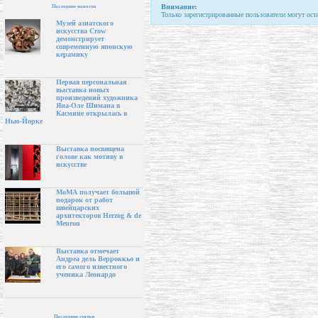
Внимание:
Последние новости
Только зарегистрированные пользователи могут ост
Музей азиатского
искусства Crow
демонстрирует
современную японскую
керамику
Первая персональная
выставка новых
произведений художника
Яна-Оле Шимана в
Касмине открылась в
Нью-Йорке
Выставка посвящена
голове как мотиву в
искусстве
МоМА получает большой
подарок от работ
швейцарских
архитекторов Herzog & de
Meuron
Выставка отмечает
Андреа дель Верроккьо и
его самого известного
ученика Леонардо
Последние статьи