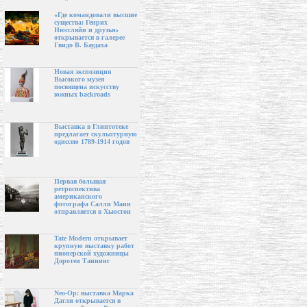
«Где командовали высшие
существа: Генрих
Нюссляйн и друзья»
открывается в галерее
Гвидо В. Баудаха
Новая экспозиция
Высокого музея
посвящена искусству
южных backroads
Выставка в Глиптотеке
предлагает скульптурную
одиссею 1789-1914 годов
Первая большая
ретроспектива
американского
фотографа Салли Манн
отправляется в Хьюстон
Tate Modern открывает
крупную выставку работ
пионерской художницы
Доротеи Таннинг
Neo-Op: выставка Марка
Дагли открывается в