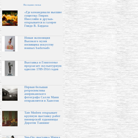
Последние статьи
«Где командовали высшие
существа: Генрих
Нюссляйн и друзья»
открывается в галерее
Гвидо В. Баудаха
Новая экспозиция
Высокого музея
посвящена искусству
южных backroads
Выставка в Глиптотеке
предлагает скульптурную
одиссею 1789-1914 годов
Первая большая
ретроспектива
американского
фотографа Салли Манн
отправляется в Хьюстон
Tate Modern открывает
крупную выставку работ
пионерской художницы
Доротеи Таннинг
Neo-Op: выставка Марка