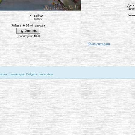
Дата
Посл
Росс
Сейчас
0.00/5
---
Рейтинг:
0.0
/5 (0 голосов)
Оценки.
Просмотров: 1020
Комментарии
авлять комментарии. Войдите, пожалуйста.