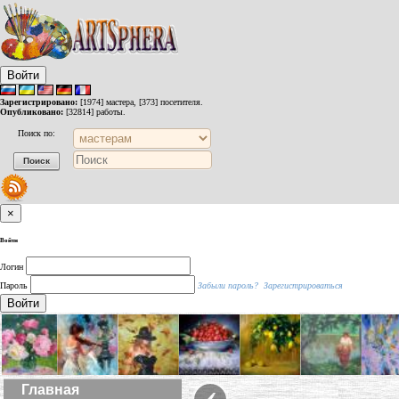
Войти
Зарегистрировано:
[1974] мастера, [373] посетителя.
Опубликовано:
[32814] работы.
Поиск по:
×
Войти
Логин
Пароль
Забыли пароль?
Зарегистрироваться
Войти
‹
Главная