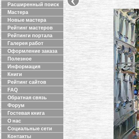
Расширенный поиск
Мастера
Новые мастера
Рейтинг мастеров
Рейтинги портала
Галерея работ
Оформление заказа
Полезное
Информация
Книги
Рейтинг сайтов
FAQ
Обратная связь
Форум
Гостевая книга
О нас
Социальные сети
Контакты