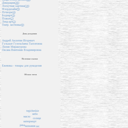
Декорации(
26
)
Лоскутная картина(
14
)
Флордизайн(
9
)
Пэчворк(
4
)
Бодиарт(
3
)
Плакат(
2
)
Ленд-арт(
2
)
Театр. костюмы(
0
)
День рождения
Андрей Аксютин Игоревич
Гульшат Гузельбаева Талгатовна
Лилия Мирашурова
Оксана Винтонив Владимировна
Полезные ссылки
Ежевика - товары для рукоделия
Облако тегов
tegicheskie
небо
масло
солнце
натюрморт
река
названия
лес