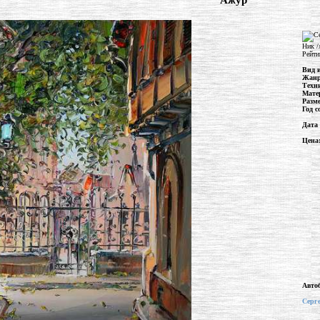
"Ажур"
Ник /
Рейти
Вид 
Жан
Техн
Мате
Разм
Год с
Дата
Цена
Авто
Серг