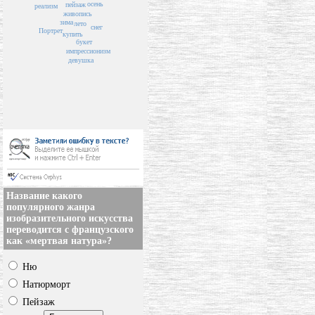
осень
пейзаж
реализм
живопись
зима
лето
снег
Портрет
купить
букет
импрессионизм
девушка
Название какого
популярного жанра
изобразительного искусства
переводится с французского
как «мертвая натура»?
Ню
Натюрморт
Пейзаж