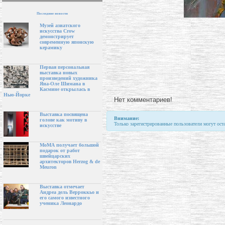
Последние новости
Музей азиатского
искусства Crow
демонстрирует
современную японскую
керамику
Первая персональная
выставка новых
произведений художника
Яна-Оле Шимана в
Касмине открылась в
Нью-Йорке
Нет комментариев!
Выставка посвящена
Внимание:
голове как мотиву в
Только зарегистрированные пользователи могут ост
искусстве
МоМА получает большой
подарок от работ
швейцарских
архитекторов Herzog & de
Meuron
Выставка отмечает
Андреа дель Верроккьо и
его самого известного
ученика Леонардо