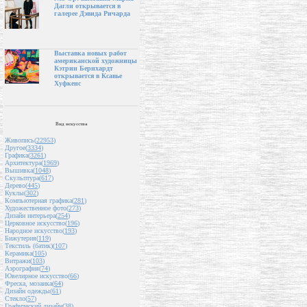
Дагли открывается в
галерее Дэвида Ричарда
Выставка новых работ
американской художницы
Кэтрин Бернхардт
открывается в Ксавье
Хуфкенс
Вид искусства
Живопись(
22953
)
Другое(
3334
)
Графика(
3261
)
Архитектура(
1969
)
Вышивка(
1048
)
Скульптура(
617
)
Дерево(
445
)
Куклы(
302
)
Компьютерная графика(
281
)
Художественное фото(
273
)
Дизайн интерьера(
254
)
Церковное искусство(
196
)
Народное искусство(
193
)
Бижутерия(
119
)
Текстиль (батик)(
107
)
Керамика(
105
)
Витражи(
103
)
Аэрография(
74
)
Ювелирное искусство(
66
)
Фреска, мозаика(
64
)
Дизайн одежды(
61
)
Стекло(
57
)
Графический дизайн(
38
)