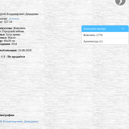
логин/:
artdemid
нг: 557.24
искусства:
Живопись
Категории мастера
р:
Городской пейзаж
ика:
Алла прима
Живопись (179)
риал:
Масло
ер:
40x30 см
Архитектура (1)
оздания:
2018
 публикации:
31-08-2018
:
0 $ -
Не продаётся
биография:
ей Владимирович Демиденко