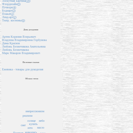
Лоскутная картина(
14
)
Флордизайн(
9
)
Пэчворк(
4
)
Бодиарт(
3
)
Плакат(
2
)
Ленд-арт(
2
)
Театр. костюмы(
0
)
День рождения
Артем Коряпин Влерьевич
Владлена Владимировна Горбунова
Дима Краснов
Любовь Белянчикова Анатольевна
Любовь Белянчикова
Марк Макаров Владимирович
Полезные ссылки
Ежевика - товары для рукоделия
Облако тегов
импрессионизм
реализм
солнце
небо
купить
снег
масло
лето
живопись
Портрет