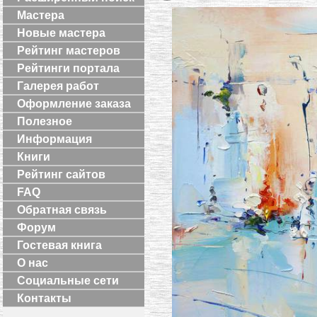
Мастера
Новые мастера
Рейтинг мастеров
Рейтинги портала
Галерея работ
Оформление заказа
Полезное
Информация
Книги
Рейтинг сайтов
FAQ
Обратная связь
Форум
Гостевая книга
О нас
Социальные сети
Контакты