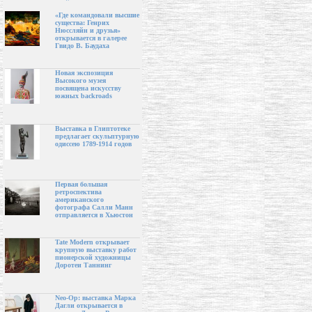
«Где командовали высшие
существа: Генрих
Нюссляйн и друзья»
открывается в галерее
Гвидо В. Баудаха
Новая экспозиция
Высокого музея
посвящена искусству
южных backroads
Выставка в Глиптотеке
предлагает скульптурную
одиссею 1789-1914 годов
Первая большая
ретроспектива
американского
фотографа Салли Манн
отправляется в Хьюстон
Tate Modern открывает
крупную выставку работ
пионерской художницы
Доротеи Таннинг
Neo-Op: выставка Марка
Дагли открывается в