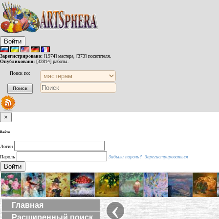
Войти
Зарегистрировано:
[1974] мастера, [373] посетителя.
Опубликовано:
[32814] работы.
Поиск по:
×
Войти
Логин
Пароль
Забыли пароль?
Зарегистрироваться
Войти
‹
Главная
Расширенный поиск