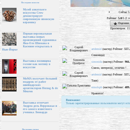
Последние новости
Музей азиатского
Сейчас 5
искусства Crow
демонстрирует
Рейтинг:
5.0
/5 (1 г
современную японскую
керамику
Оценки.
Просмотров: 11
Первая персональная
выставка новых
произведений художника
Яна-Оле Шимана в
Касмине открылась в
artdemid
(мастер) Рейтинг:
557.
Нью-Йорке
Симонида)
Выставка посвящена
simonida
(мастер) Рейтинг:
966
голове как мотиву в
искусстве
Смело, интересно, отлично !
artdemid
(мастер) Рейтинг:
557.
МоМА получает большой
Таня)
подарок от работ
швейцарских
ermolspb
(мастер) Рейтинг:
489
архитекторов Herzog & de
Meuron
Нравится!
Внимание:
Выставка отмечает
Только зарегистрированные пользователи могут ост
Андреа дель Верроккьо и
его самого известного
ученика Леонардо
Последние статьи