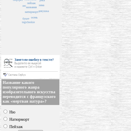
река
пейзаж
зима
лес
названия
девушка
натюрморт
осень
букет
tegicheskie
Название какого
популярного жанра
изобразительного искусства
переводится с французского
как «мертвая натура»?
Ню
Натюрморт
Пейзаж