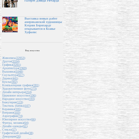
галерее Дэвида Ричарда
Выставка новых работ
американской художницы
Кэтрин Бернхардт
открывается в Ксавье
Хуфкенс
Вид искусства
Живопись(
22953
)
Другое(
3334
)
Графика(
3261
)
Архитектура(
1969
)
Вышивка(
1048
)
Скульптура(
617
)
Дерево(
445
)
Куклы(
302
)
Компьютерная графика(
281
)
Художественное фото(
273
)
Дизайн интерьера(
254
)
Церковное искусство(
196
)
Народное искусство(
193
)
Бижутерия(
119
)
Текстиль (батик)(
107
)
Керамика(
105
)
Витражи(
103
)
Аэрография(
74
)
Ювелирное искусство(
66
)
Фреска, мозаика(
64
)
Дизайн одежды(
61
)
Стекло(
57
)
Графический дизайн(
38
)
Декорации(
26
)