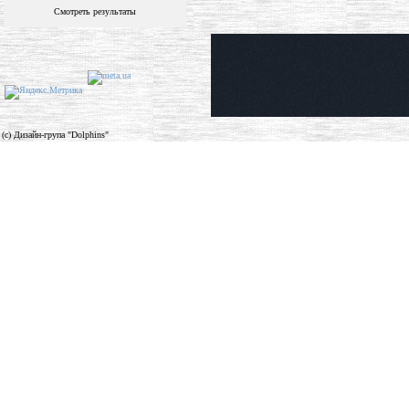
Смотреть результаты
(c) Дизайн-група "Dolphins"