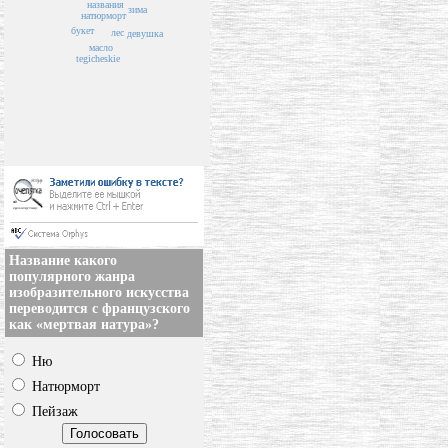
названия
зима
натюрморт
букет
лес
девушка
масло
tegicheskie
Название какого
популярного жанра
изобразительного искусства
переводится с французского
как «мертвая натура»?
Ню
Натюрморт
Пейзаж