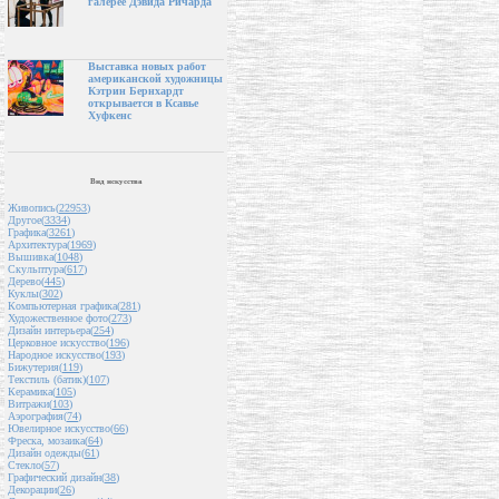
галерее Дэвида Ричарда
Выставка новых работ
американской художницы
Кэтрин Бернхардт
открывается в Ксавье
Хуфкенс
Вид искусства
Живопись(
22953
)
Другое(
3334
)
Графика(
3261
)
Архитектура(
1969
)
Вышивка(
1048
)
Скульптура(
617
)
Дерево(
445
)
Куклы(
302
)
Компьютерная графика(
281
)
Художественное фото(
273
)
Дизайн интерьера(
254
)
Церковное искусство(
196
)
Народное искусство(
193
)
Бижутерия(
119
)
Текстиль (батик)(
107
)
Керамика(
105
)
Витражи(
103
)
Аэрография(
74
)
Ювелирное искусство(
66
)
Фреска, мозаика(
64
)
Дизайн одежды(
61
)
Стекло(
57
)
Графический дизайн(
38
)
Декорации(
26
)