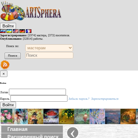
Войти
Зарегистрировано:
[1974] мастера, [373] посетителя.
Опубликовано:
[32814] работы.
Поиск по:
×
Войти
Логин
Пароль
Забыли пароль?
Зарегистрироваться
Войти
‹
Главная
Расширенный поиск