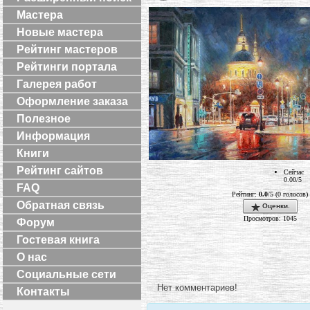
Мастера
Новые мастера
Рейтинг мастеров
Рейтинги портала
Галерея работ
Оформление заказа
Полезное
Информация
Книги
Рейтинг сайтов
Сейчас
0.00/5
FAQ
Рейтинг:
0.0
/5 (0 голосов)
Обратная связь
Оценки.
Просмотров: 1045
Форум
Гостевая книга
О нас
Социальные сети
Нет комментариев!
Контакты