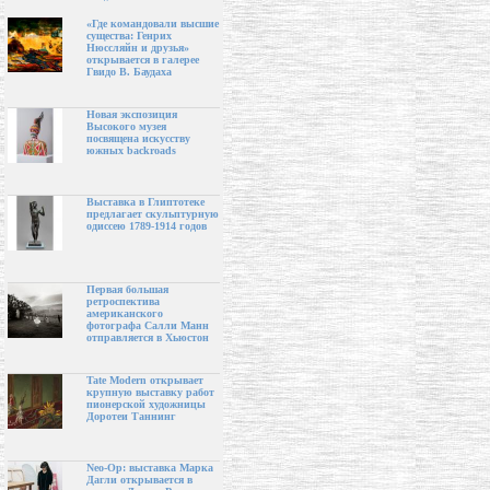
«Где командовали высшие
существа: Генрих
Нюссляйн и друзья»
открывается в галерее
Гвидо В. Баудаха
Новая экспозиция
Высокого музея
посвящена искусству
южных backroads
Выставка в Глиптотеке
предлагает скульптурную
одиссею 1789-1914 годов
Первая большая
ретроспектива
американского
фотографа Салли Манн
отправляется в Хьюстон
Tate Modern открывает
крупную выставку работ
пионерской художницы
Доротеи Таннинг
Neo-Op: выставка Марка
Дагли открывается в