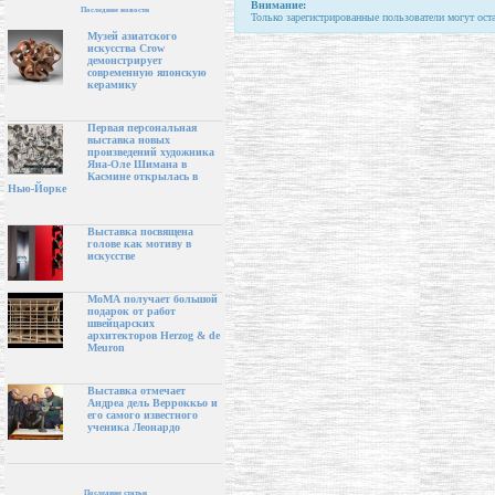
Внимание:
Последние новости
Только зарегистрированные пользователи могут ост
Музей азиатского
искусства Crow
демонстрирует
современную японскую
керамику
Первая персональная
выставка новых
произведений художника
Яна-Оле Шимана в
Касмине открылась в
Нью-Йорке
Выставка посвящена
голове как мотиву в
искусстве
МоМА получает большой
подарок от работ
швейцарских
архитекторов Herzog & de
Meuron
Выставка отмечает
Андреа дель Верроккьо и
его самого известного
ученика Леонардо
Последние статьи