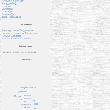
Лоскутная картина(
14
)
Флордизайн(
9
)
Пэчворк(
4
)
Бодиарт(
3
)
Плакат(
2
)
Ленд-арт(
2
)
Театр. костюмы(
0
)
День рождения
Анна Крупченко Владимировна
Екатерина Герасимова Михайловна
Наталья Шарикова
Наталья Каленик Сергеевна
Полезные ссылки
Ежевика - товары для рукоделия
Облако тегов
импрессионизм
реализм
солнце
Портрет
купить
осень
снег
лето
небо
живопись
пейзаж
река