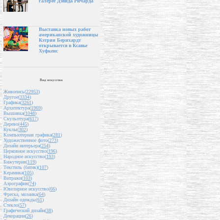
галерее Дэвида Ричарда
Выставка новых работ
американской художницы
Кэтрин Бернхардт
открывается в Ксавье
Хуфкенс
Вид искусства
Живопись(
22953
)
Другое(
3334
)
Графика(
3261
)
Архитектура(
1969
)
Вышивка(
1048
)
Скульптура(
617
)
Дерево(
445
)
Куклы(
302
)
Компьютерная графика(
281
)
Художественное фото(
273
)
Дизайн интерьера(
254
)
Церковное искусство(
196
)
Народное искусство(
193
)
Бижутерия(
119
)
Текстиль (батик)(
107
)
Керамика(
105
)
Витражи(
103
)
Аэрография(
74
)
Ювелирное искусство(
66
)
Фреска, мозаика(
64
)
Дизайн одежды(
61
)
Стекло(
57
)
Графический дизайн(
38
)
Декорации(
26
)