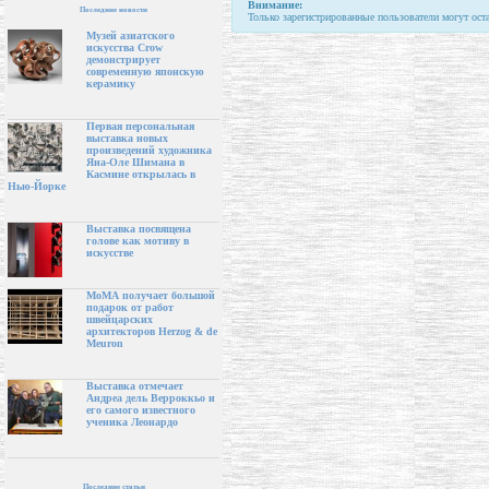
Внимание:
Последние новости
Только зарегистрированные пользователи могут ост
Музей азиатского
искусства Crow
демонстрирует
современную японскую
керамику
Первая персональная
выставка новых
произведений художника
Яна-Оле Шимана в
Касмине открылась в
Нью-Йорке
Выставка посвящена
голове как мотиву в
искусстве
МоМА получает большой
подарок от работ
швейцарских
архитекторов Herzog & de
Meuron
Выставка отмечает
Андреа дель Верроккьо и
его самого известного
ученика Леонардо
Последние статьи