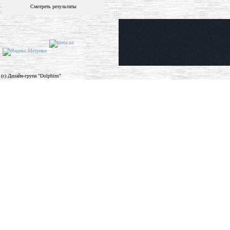
Смотреть результаты
(c) Дизайн-група "Dolphins"