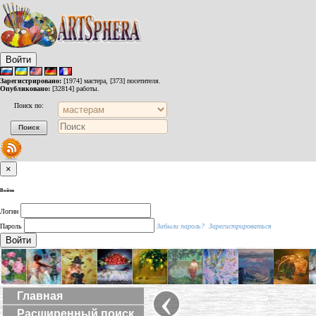
Войти
Зарегистрировано:
[1974] мастера, [373] посетителя.
Опубликовано:
[32814] работы.
Поиск по:
×
Войти
Логин
Пароль
Забыли пароль?
Зарегистрироваться
Войти
‹
Главная
Расширенный поиск