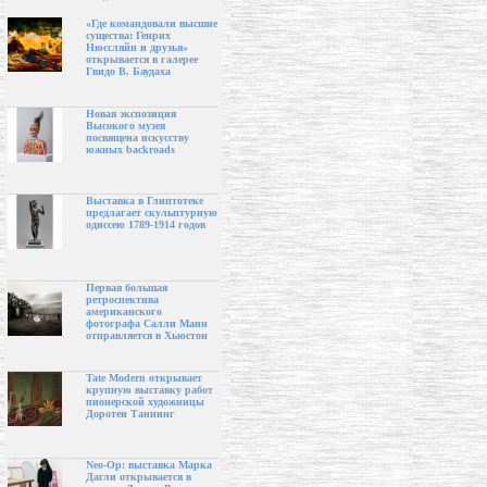
«Где командовали высшие
существа: Генрих
Нюссляйн и друзья»
открывается в галерее
Гвидо В. Баудаха
Новая экспозиция
Высокого музея
посвящена искусству
южных backroads
Выставка в Глиптотеке
предлагает скульптурную
одиссею 1789-1914 годов
Первая большая
ретроспектива
американского
фотографа Салли Манн
отправляется в Хьюстон
Tate Modern открывает
крупную выставку работ
пионерской художницы
Доротеи Таннинг
Neo-Op: выставка Марка
Дагли открывается в