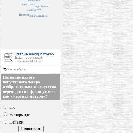
живопись
натюрморт
tegicheskie
небо
купить
Портрет
импрессионизм
Название какого
популярного жанра
изобразительного искусства
переводится с французского
как «мертвая натура»?
Ню
Натюрморт
Пейзаж