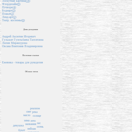
Лоскутная картина(
14
)
Флордизайн(
9
)
Пэчворк(
4
)
Бодиарт(
3
)
Плакат(
2
)
Ленд-арт(
2
)
Театр. костюмы(
0
)
День рождения
Андрей Аксютин Игоревич
Гульшат Гузельбаева Талгатовна
Лилия Мирашурова
Оксана Винтонив Владимировна
Полезные ссылки
Ежевика - товары для рукоделия
Облако тегов
реализм
снег
река
масло
солнце
зима
лето
лес
названия
девушка
осень
пейзаж
букет