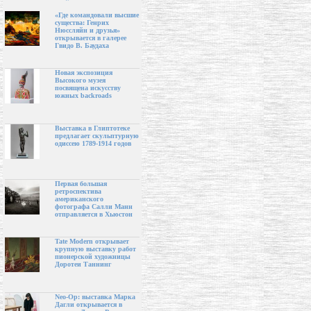
«Где командовали высшие
существа: Генрих
Нюссляйн и друзья»
открывается в галерее
Гвидо В. Баудаха
Новая экспозиция
Высокого музея
посвящена искусству
южных backroads
Выставка в Глиптотеке
предлагает скульптурную
одиссею 1789-1914 годов
Первая большая
ретроспектива
американского
фотографа Салли Манн
отправляется в Хьюстон
Tate Modern открывает
крупную выставку работ
пионерской художницы
Доротеи Таннинг
Neo-Op: выставка Марка
Дагли открывается в