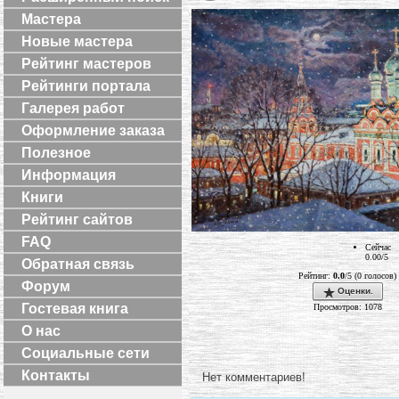
Мастера
Новые мастера
Рейтинг мастеров
Рейтинги портала
Галерея работ
Оформление заказа
Полезное
Информация
Книги
Рейтинг сайтов
FAQ
Сейчас
0.00/5
Обратная связь
Рейтинг:
0.0
/5 (0 голосов)
Форум
Оценки.
Гостевая книга
Просмотров: 1078
О нас
Социальные сети
Контакты
Нет комментариев!