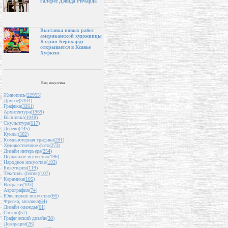
галерее Дэвида Ричарда
Выставка новых работ
американской художницы
Кэтрин Бернхардт
открывается в Ксавье
Хуфкенс
Вид искусства
Живопись(
22953
)
Другое(
3334
)
Графика(
3261
)
Архитектура(
1969
)
Вышивка(
1048
)
Скульптура(
617
)
Дерево(
445
)
Куклы(
302
)
Компьютерная графика(
281
)
Художественное фото(
273
)
Дизайн интерьера(
254
)
Церковное искусство(
196
)
Народное искусство(
193
)
Бижутерия(
119
)
Текстиль (батик)(
107
)
Керамика(
105
)
Витражи(
103
)
Аэрография(
74
)
Ювелирное искусство(
66
)
Фреска, мозаика(
64
)
Дизайн одежды(
61
)
Стекло(
57
)
Графический дизайн(
38
)
Декорации(
26
)