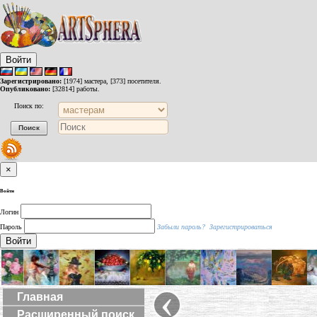
Войти
Зарегистрировано:
[1974] мастера, [373] посетителя.
Опубликовано:
[32814] работы.
Поиск по:
×
Войти
Логин
Пароль
Забыли пароль?
Зарегистрироваться
Войти
‹
Главная
Расширенный поиск