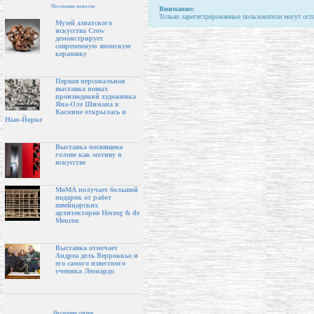
Последние новости
Внимание:
Только зарегистрированные пользователи могут ост
Музей азиатского
искусства Crow
демонстрирует
современную японскую
керамику
Первая персональная
выставка новых
произведений художника
Яна-Оле Шимана в
Касмине открылась в
Нью-Йорке
Выставка посвящена
голове как мотиву в
искусстве
МоМА получает большой
подарок от работ
швейцарских
архитекторов Herzog & de
Meuron
Выставка отмечает
Андреа дель Верроккьо и
его самого известного
ученика Леонардо
Последние статьи