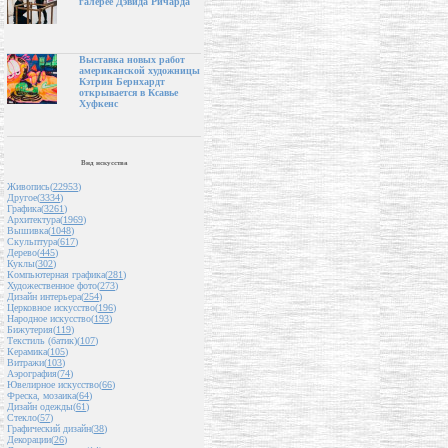
галерее Дэвида Ричарда
Выставка новых работ
американской художницы
Кэтрин Бернхардт
открывается в Ксавье
Хуфкенс
Вид искусства
Живопись(
22953
)
Другое(
3334
)
Графика(
3261
)
Архитектура(
1969
)
Вышивка(
1048
)
Скульптура(
617
)
Дерево(
445
)
Куклы(
302
)
Компьютерная графика(
281
)
Художественное фото(
273
)
Дизайн интерьера(
254
)
Церковное искусство(
196
)
Народное искусство(
193
)
Бижутерия(
119
)
Текстиль (батик)(
107
)
Керамика(
105
)
Витражи(
103
)
Аэрография(
74
)
Ювелирное искусство(
66
)
Фреска, мозаика(
64
)
Дизайн одежды(
61
)
Стекло(
57
)
Графический дизайн(
38
)
Декорации(
26
)