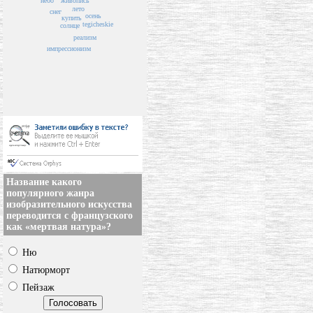
живопись
небо
лето
снег
осень
купить
tegicheskie
солнце
реализм
импрессионизм
Название какого
популярного жанра
изобразительного искусства
переводится с французского
как «мертвая натура»?
Ню
Натюрморт
Пейзаж