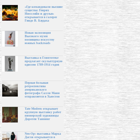
«Где командовали высшие
существа: Генрих
Нюссляйн и друзья»
открывается в галерее
Гвидо В. Баудаха
Новая экспозиция
Высокого музея
посвящена искусству
южных backroads
Выставка в Глиптотеке
предлагает скульптурную
одиссею 1789-1914 годов
Первая большая
ретроспектива
американского
фотографа Салли Манн
отправляется в Хьюстон
Tate Modern открывает
крупную выставку работ
пионерской художницы
Доротеи Таннинг
Neo-Op: выставка Марка
Дагли открывается в