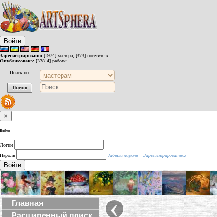
Войти
Зарегистрировано:
[1974] мастера, [373] посетителя.
Опубликовано:
[32814] работы.
Поиск по:
×
Войти
Логин
Пароль
Забыли пароль?
Зарегистрироваться
Войти
‹
Главная
Расширенный поиск