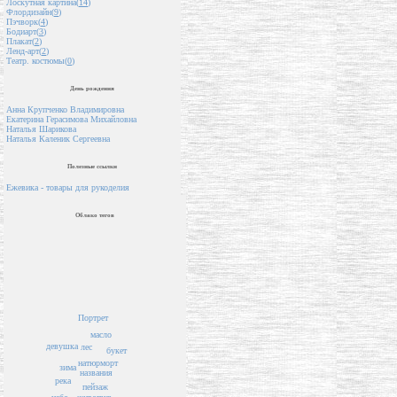
Лоскутная картина(
14
)
Флордизайн(
9
)
Пэчворк(
4
)
Бодиарт(
3
)
Плакат(
2
)
Ленд-арт(
2
)
Театр. костюмы(
0
)
День рождения
Анна Крупченко Владимировна
Екатерина Герасимова Михайловна
Наталья Шарикова
Наталья Каленик Сергеевна
Полезные ссылки
Ежевика - товары для рукоделия
Облако тегов
Портрет
масло
девушка
лес
букет
натюрморт
зима
названия
река
пейзаж