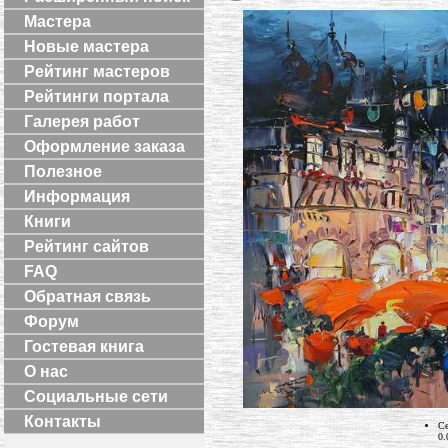
Мастера
Новые мастера
Рейтинг мастеров
Рейтинги портала
Галерея работ
Оформление заказа
Полезное
Информация
Книги
Рейтинг сайтов
FAQ
Обратная связь
Форум
Гостевая книга
О нас
Социальные сети
Контакты
Се
0.