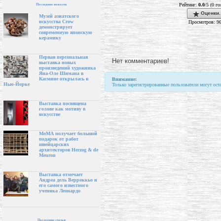
Рейтинг:
0.0
/5 (0 г
Последние новости
Оценки.
Музей азиатского
искусства Crow
Просмотров: 9
демонстрирует
современную японскую
керамику
Первая персональная
Нет комментариев!
выставка новых
произведений художника
Яна-Оле Шимана в
Касмине открылась в
Внимание:
Нью-Йорке
Только зарегистрированные пользователи могут ост
Выставка посвящена
голове как мотиву в
искусстве
МоМА получает большой
подарок от работ
швейцарских
архитекторов Herzog & de
Meuron
Выставка отмечает
Андреа дель Верроккьо и
его самого известного
ученика Леонардо
Последние статьи