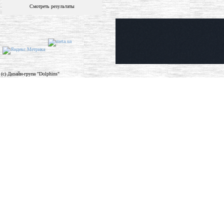
Смотреть результаты
(c) Дизайн-група "Dolphins"