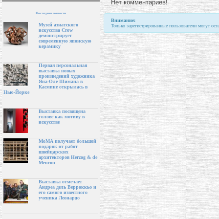
Нет комментариев!
Последние новости
Внимание:
Музей азиатского
Только зарегистрированные пользователи могут ост
искусства Crow
демонстрирует
современную японскую
керамику
Первая персональная
выставка новых
произведений художника
Яна-Оле Шимана в
Касмине открылась в
Нью-Йорке
Выставка посвящена
голове как мотиву в
искусстве
МоМА получает большой
подарок от работ
швейцарских
архитекторов Herzog & de
Meuron
Выставка отмечает
Андреа дель Верроккьо и
его самого известного
ученика Леонардо