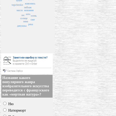
букет
живопись
tegicheskie
пейзаж
масло
названия
лето
лес
осень
солнце
снег
зима
река
девушка
Название какого
популярного жанра
изобразительного искусства
переводится с французского
как «мертвая натура»?
Ню
Натюрморт