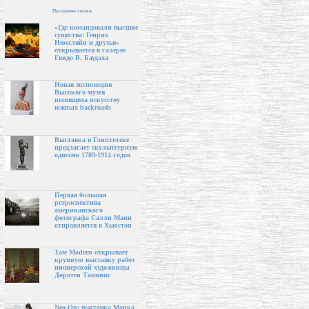
Последние статьи
«Где командовали высшие
существа: Генрих
Нюссляйн и друзья»
открывается в галерее
Гвидо В. Баудаха
Новая экспозиция
Высокого музея
посвящена искусству
южных backroads
Выставка в Глиптотеке
предлагает скульптурную
одиссею 1789-1914 годов
Первая большая
ретроспектива
американского
фотографа Салли Манн
отправляется в Хьюстон
Tate Modern открывает
крупную выставку работ
пионерской художницы
Доротеи Таннинг
Neo-Op: выставка Марка