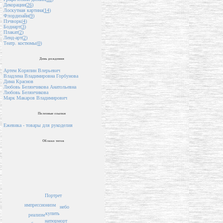
Декорации(
26
)
Лоскутная картина(
14
)
Флордизайн(
9
)
Пэчворк(
4
)
Бодиарт(
3
)
Плакат(
2
)
Ленд-арт(
2
)
Театр. костюмы(
0
)
День рождения
Артем Коряпин Влерьевич
Владлена Владимировна Горбунова
Дима Краснов
Любовь Белянчикова Анатольевна
Любовь Белянчикова
Марк Макаров Владимирович
Полезные ссылки
Ежевика - товары для рукоделия
Облако тегов
Портрет
импрессионизм
небо
купить
реализм
натюрморт