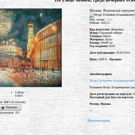
"На улице зимней, средь вечерних огне
Москва, Фалеевский переулок
Ник /логин/:
rivart
Рейтинг: 629.11
Вид искусства:
Живопись
Жанр:
Городской пейзаж
Техника:
Масло
Материал:
Холст
Размер:
60x80 см
Год создания:
2019
Дата публикации:
16-03-2019
Цена:
1600 $ -
Продано
Автобиография:
Игорь Разживин Владимирович
Разживин Игорь Владимирович род
Сейчас
Дата регистрации на портале:
10
0.00/5
Последний раз был на портале:
нг:
0.0
/5 (0 голосов)
Россия, Москва
Оценки.
---
росмотров: 951
Комментарии