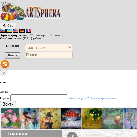
Войти
Зарегистрировано:
[1974] мастера, [373] посетителя.
Опубликовано:
[32814] работы.
Поиск по:
×
Войти
Логин
Пароль
Забыли пароль?
Зарегистрироваться
Войти
‹
Главная