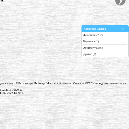
й..."
Категории мастера
Живопись (282)
Керамика (1)
Архитектура (6)
Другое (1)
ился 4 мая 1958г. в городе Люберцы Московской области. Учился в МГЗПИ на художественно-графич
-02-2013 10:20:53
11-02-2022 13:20:46