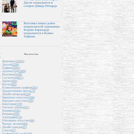
Дагли открывается в
галерее Дэвида Ричарда
Выставка новых работ
американской художницы
Кэтрин Бернхардт
открывается в Ксавье
Хуфкенс
Вид искусства
Живопись(
22953
)
Другое(
3334
)
Графика(
3261
)
Архитектура(
1969
)
Вышивка(
1048
)
Скульптура(
617
)
Дерево(
445
)
Куклы(
302
)
Компьютерная графика(
281
)
Художественное фото(
273
)
Дизайн интерьера(
254
)
Церковное искусство(
196
)
Народное искусство(
193
)
Бижутерия(
119
)
Текстиль (батик)(
107
)
Керамика(
105
)
Витражи(
103
)
Аэрография(
74
)
Ювелирное искусство(
66
)
Фреска, мозаика(
64
)
Дизайн одежды(
61
)
Стекло(
57
)
Графический дизайн(
38
)