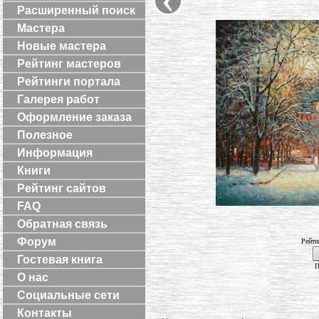
Расширенный поиск
Мастера
Новые мастера
Рейтинг мастеров
Рейтинги портала
Галерея работ
Оформление заказа
Полезное
Информация
Книги
Рейтинг сайтов
FAQ
Обратная связь
Форум
Рейти
Гостевая книга
П
О нас
Социальные сети
Контакты