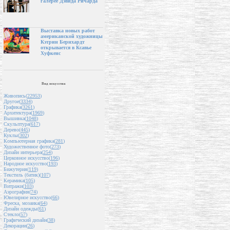
галерее Дэвида Ричарда
Выставка новых работ
американской художницы
Кэтрин Бернхардт
открывается в Ксавье
Хуфкенс
Вид искусства
Живопись(
22953
)
Другое(
3334
)
Графика(
3261
)
Архитектура(
1969
)
Вышивка(
1048
)
Скульптура(
617
)
Дерево(
445
)
Куклы(
302
)
Компьютерная графика(
281
)
Художественное фото(
273
)
Дизайн интерьера(
254
)
Церковное искусство(
196
)
Народное искусство(
193
)
Бижутерия(
119
)
Текстиль (батик)(
107
)
Керамика(
105
)
Витражи(
103
)
Аэрография(
74
)
Ювелирное искусство(
66
)
Фреска, мозаика(
64
)
Дизайн одежды(
61
)
Стекло(
57
)
Графический дизайн(
38
)
Декорации(
26
)