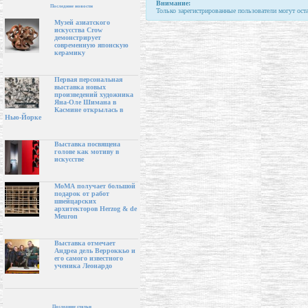
Внимание:
Последние новости
Только зарегистрированные пользователи могут ост
Музей азиатского
искусства Crow
демонстрирует
современную японскую
керамику
Первая персональная
выставка новых
произведений художника
Яна-Оле Шимана в
Касмине открылась в
Нью-Йорке
Выставка посвящена
голове как мотиву в
искусстве
МоМА получает большой
подарок от работ
швейцарских
архитекторов Herzog & de
Meuron
Выставка отмечает
Андреа дель Верроккьо и
его самого известного
ученика Леонардо
Последние статьи