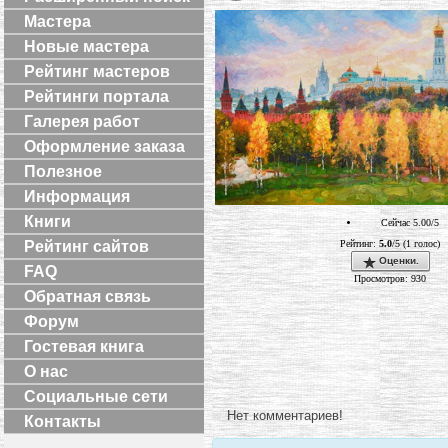
Мастера
Новые мастера
Рейтинг мастеров
Рейтинги портала
Галерея работ
Оформление заказа
Полезное
Информация
Книги
Сейчас 5.00/5
Рейтинг:
5.0
/5 (1 голос)
Рейтинг сайтов
Оценки.
FAQ
Просмотров: 930
Обратная связь
Форум
Гостевая книга
О нас
Социальные сети
Нет комментариев!
Контакты