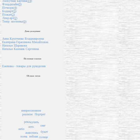
Лоскутная картина(
14
)
Флордизайн(
9
)
Пэчворк(
4
)
Бодиарт(
3
)
Плакат(
2
)
Ленд-арт(
2
)
Театр. костюмы(
0
)
День рождения
Анна Крупченко Владимировна
Екатерина Герасимова Михайловна
Наталья Шарикова
Наталья Каленик Сергеевна
Полезные ссылки
Ежевика - товары для рукоделия
Облако тегов
импрессионизм
Портрет
реализм
река
купить
снег
лето
небо
букет
живопись
пейзаж
осень
солнце