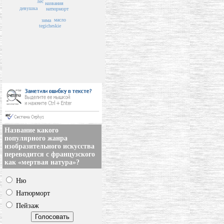
лес
названия
девушка
натюрморт
масло
зима
tegicheskie
Название какого
популярного жанра
изобразительного искусства
переводится с французского
как «мертвая натура»?
Ню
Натюрморт
Пейзаж