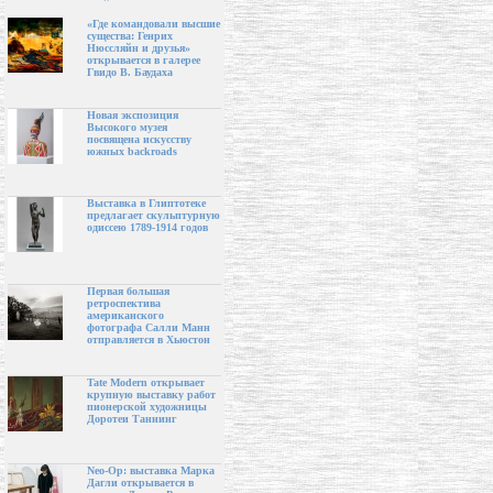
«Где командовали высшие
существа: Генрих
Нюссляйн и друзья»
открывается в галерее
Гвидо В. Баудаха
Новая экспозиция
Высокого музея
посвящена искусству
южных backroads
Выставка в Глиптотеке
предлагает скульптурную
одиссею 1789-1914 годов
Первая большая
ретроспектива
американского
фотографа Салли Манн
отправляется в Хьюстон
Tate Modern открывает
крупную выставку работ
пионерской художницы
Доротеи Таннинг
Neo-Op: выставка Марка
Дагли открывается в