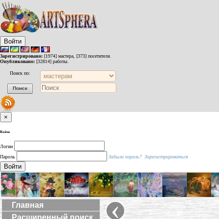
Войти
Зарегистрировано:
[1974] мастера, [373] посетителя.
Опубликовано:
[32814] работы.
Поиск по:
×
Войти
Логин
Пароль
Забыли пароль?
Зарегистрироваться
Войти
‹
Главная
Расширенный поиск