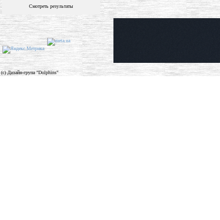
Смотреть результаты
(c) Дизайн-група "Dolphins"