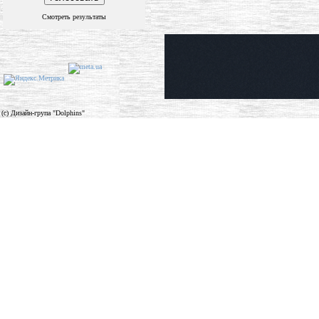
Смотреть результаты
(c) Дизайн-група "Dolphins"