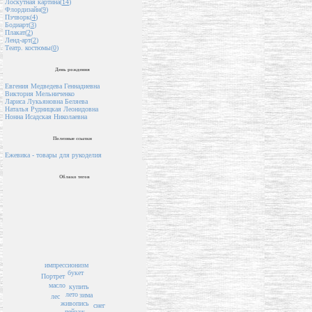
Лоскутная картина(
14
)
Флордизайн(
9
)
Пэчворк(
4
)
Бодиарт(
3
)
Плакат(
2
)
Ленд-арт(
2
)
Театр. костюмы(
0
)
День рождения
Евгения Медведева Геннадиевна
Виктория Мельниченко
Лариса Лукьяновна Беляева
Наталья Рудницкая Леонидовна
Нонна Исадская Николаевна
Полезные ссылки
Ежевика - товары для рукоделия
Облако тегов
импрессионизм
букет
Портрет
масло
купить
лето
зима
лес
живопись
снег
пейзаж