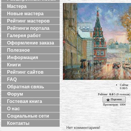
Мастера
Новые мастера
Рейтинг мастеров
Рейтинги портала
Галерея работ
Оформление заказа
Полезное
Информация
Книги
Рейтинг сайтов
FAQ
Сейчас
Обратная связь
0.00/5
Форум
Рейтинг:
0.0
/5 (0 голосов)
Оценки.
Гостевая книга
Просмотров: 1004
О нас
Социальные сети
Контакты
Нет комментариев!