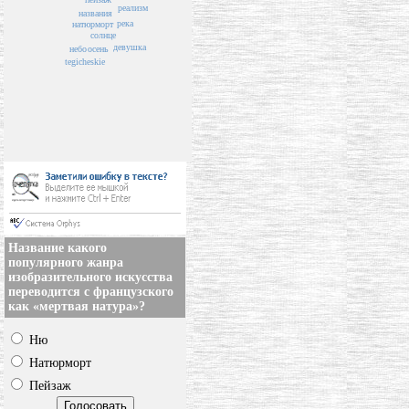
реализм
названия
река
натюрморт
солнце
девушка
небо
осень
tegicheskie
Название какого
популярного жанра
изобразительного искусства
переводится с французского
как «мертвая натура»?
Ню
Натюрморт
Пейзаж