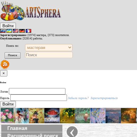
Войти
Зарегистрировано:
[1974] мастера, [373] посетителя.
Опубликовано:
[32814] работы.
Поиск по:
×
Войти
Логин
Пароль
Забыли пароль?
Зарегистрироваться
Войти
‹
Главная
Расширенный поиск