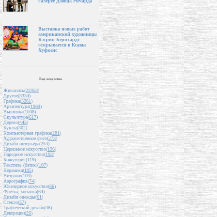
галерее Дэвида Ричарда
Выставка новых работ
американской художницы
Кэтрин Бернхардт
открывается в Ксавье
Хуфкенс
Вид искусства
Живопись(
22953
)
Другое(
3334
)
Графика(
3261
)
Архитектура(
1969
)
Вышивка(
1048
)
Скульптура(
617
)
Дерево(
445
)
Куклы(
302
)
Компьютерная графика(
281
)
Художественное фото(
273
)
Дизайн интерьера(
254
)
Церковное искусство(
196
)
Народное искусство(
193
)
Бижутерия(
119
)
Текстиль (батик)(
107
)
Керамика(
105
)
Витражи(
103
)
Аэрография(
74
)
Ювелирное искусство(
66
)
Фреска, мозаика(
64
)
Дизайн одежды(
61
)
Стекло(
57
)
Графический дизайн(
38
)
Декорации(
26
)