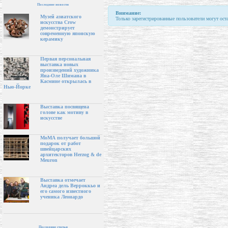
Последние новости
Внимание:
Музей азиатского
Только зарегистрированные пользователи могут ост
искусства Crow
демонстрирует
современную японскую
керамику
Первая персональная
выставка новых
произведений художника
Яна-Оле Шимана в
Касмине открылась в
Нью-Йорке
Выставка посвящена
голове как мотиву в
искусстве
МоМА получает большой
подарок от работ
швейцарских
архитекторов Herzog & de
Meuron
Выставка отмечает
Андреа дель Верроккьо и
его самого известного
ученика Леонардо
Последние статьи