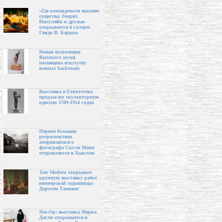
«Где командовали высшие
существа: Генрих
Нюссляйн и друзья»
открывается в галерее
Гвидо В. Баудаха
Новая экспозиция
Высокого музея
посвящена искусству
южных backroads
Выставка в Глиптотеке
предлагает скульптурную
одиссею 1789-1914 годов
Первая большая
ретроспектива
американского
фотографа Салли Манн
отправляется в Хьюстон
Tate Modern открывает
крупную выставку работ
пионерской художницы
Доротеи Таннинг
Neo-Op: выставка Марка
Дагли открывается в