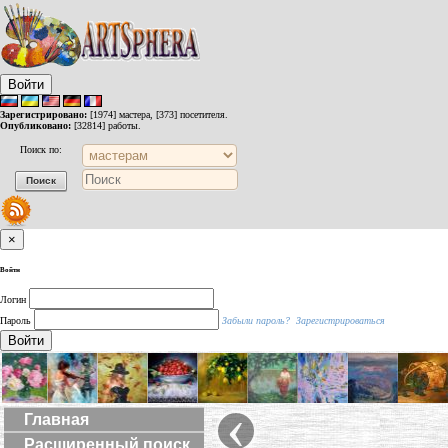
Войти
Зарегистрировано:
[1974] мастера, [373] посетителя.
Опубликовано:
[32814] работы.
Поиск по:
×
Войти
Логин
Пароль
Забыли пароль?
Зарегистрироваться
Войти
‹
Главная
Расширенный поиск