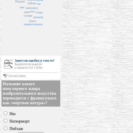
Портрет
пейзаж
лес
снег
живопись
лето
зима
осень
солнце
реализм
букет
импрессионизм
Название какого
популярного жанра
изобразительного искусства
переводится с французского
как «мертвая натура»?
Ню
Натюрморт
Пейзаж