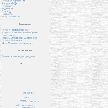
Лоскутная картина(
14
)
Флордизайн(
9
)
Пэчворк(
4
)
Бодиарт(
3
)
Плакат(
2
)
Ленд-арт(
2
)
Театр. костюмы(
0
)
День рождения
Артем Коряпин Влерьевич
Владлена Владимировна Горбунова
Дима Краснов
Любовь Белянчикова Анатольевна
Любовь Белянчикова
Марк Макаров Владимирович
Полезные ссылки
Ежевика - товары для рукоделия
Облако тегов
tegicheskie
масло
купить
девушка
натюрморт
небо
названия
река