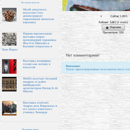
Последние новости
Музей азиатского
искусства Crow
демонстрирует
Сейчас 5.00/5
современную японскую
Рейтинг:
5.0
/5 (1 голос)
керамику
Оценки.
Просмотров: 926
Первая персональная
выставка новых
произведений художника
Яна-Оле Шимана в
Касмине открылась в
Нью-Йорке
Нет комментариев!
Выставка посвящена
голове как мотиву в
Внимание:
искусстве
Только зарегистрированные пользователи могут ост
МоМА получает большой
подарок от работ
швейцарских
архитекторов Herzog & de
Meuron
Выставка отмечает
Андреа дель Верроккьо и
его самого известного
ученика Леонардо
Последние статьи