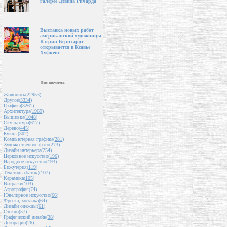
галерее Дэвида Ричарда
Выставка новых работ
американской художницы
Кэтрин Бернхардт
открывается в Ксавье
Хуфкенс
Вид искусства
Живопись(
22953
)
Другое(
3334
)
Графика(
3261
)
Архитектура(
1969
)
Вышивка(
1048
)
Скульптура(
617
)
Дерево(
445
)
Куклы(
302
)
Компьютерная графика(
281
)
Художественное фото(
273
)
Дизайн интерьера(
254
)
Церковное искусство(
196
)
Народное искусство(
193
)
Бижутерия(
119
)
Текстиль (батик)(
107
)
Керамика(
105
)
Витражи(
103
)
Аэрография(
74
)
Ювелирное искусство(
66
)
Фреска, мозаика(
64
)
Дизайн одежды(
61
)
Стекло(
57
)
Графический дизайн(
38
)
Декорации(
26
)