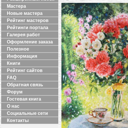
Мастера
Новые мастера
Рейтинг мастеров
Рейтинги портала
Галерея работ
Оформление заказа
Полезное
Информация
Книги
Рейтинг сайтов
FAQ
Обратная связь
Форум
Гостевая книга
О нас
Социальные сети
Контакты