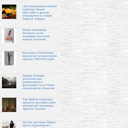
«Где командовали высшие
существа: Генрих
Нюссляйн и друзья»
открывается в галерее
Гвидо В. Баудаха
Новая экспозиция
Высокого музея
посвящена искусству
южных backroads
Выставка в Глиптотеке
предлагает скульптурную
одиссею 1789-1914 годов
Первая большая
ретроспектива
американского
фотографа Салли Манн
отправляется в Хьюстон
Tate Modern открывает
крупную выставку работ
пионерской художницы
Доротеи Таннинг
Neo-Op: выставка Марка
Дагли открывается в