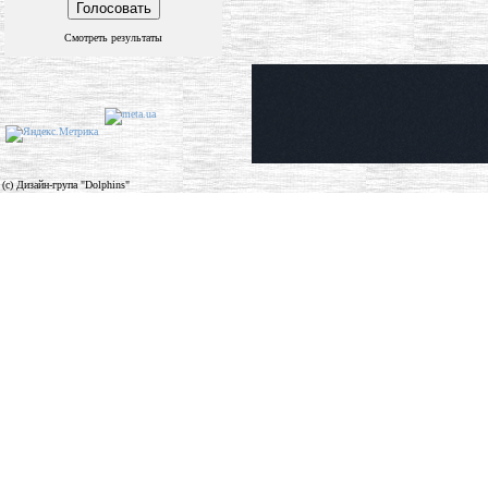
Смотреть результаты
(c) Дизайн-група "Dolphins"