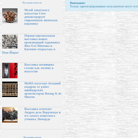
Внимание:
Последние новости
Только зарегистрированные пользователи могут ост
Музей азиатского
искусства Crow
демонстрирует
современную японскую
керамику
Первая персональная
выставка новых
произведений художника
Яна-Оле Шимана в
Касмине открылась в
Нью-Йорке
Выставка посвящена
голове как мотиву в
искусстве
МоМА получает большой
подарок от работ
швейцарских
архитекторов Herzog & de
Meuron
Выставка отмечает
Андреа дель Верроккьо и
его самого известного
ученика Леонардо
Последние статьи