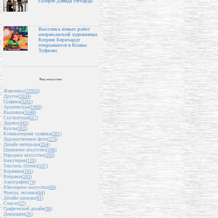
галерее Дэвида Ричарда
Выставка новых работ
американской художницы
Кэтрин Бернхардт
открывается в Ксавье
Хуфкенс
Вид искусства
Живопись(
22953
)
Другое(
3334
)
Графика(
3261
)
Архитектура(
1969
)
Вышивка(
1048
)
Скульптура(
617
)
Дерево(
445
)
Куклы(
302
)
Компьютерная графика(
281
)
Художественное фото(
273
)
Дизайн интерьера(
254
)
Церковное искусство(
196
)
Народное искусство(
193
)
Бижутерия(
119
)
Текстиль (батик)(
107
)
Керамика(
105
)
Витражи(
103
)
Аэрография(
74
)
Ювелирное искусство(
66
)
Фреска, мозаика(
64
)
Дизайн одежды(
61
)
Стекло(
57
)
Графический дизайн(
38
)
Декорации(
26
)