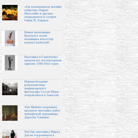
«Где командовали высшие
существа: Генрих
Нюссляйн и друзья»
открывается в галерее
Гвидо В. Баудаха
Новая экспозиция
Высокого музея
посвящена искусству
южных backroads
Выставка в Глиптотеке
предлагает скульптурную
одиссею 1789-1914 годов
Первая большая
ретроспектива
американского
фотографа Салли Манн
отправляется в Хьюстон
Tate Modern открывает
крупную выставку работ
пионерской художницы
Доротеи Таннинг
Neo-Op: выставка Марка
Дагли открывается в