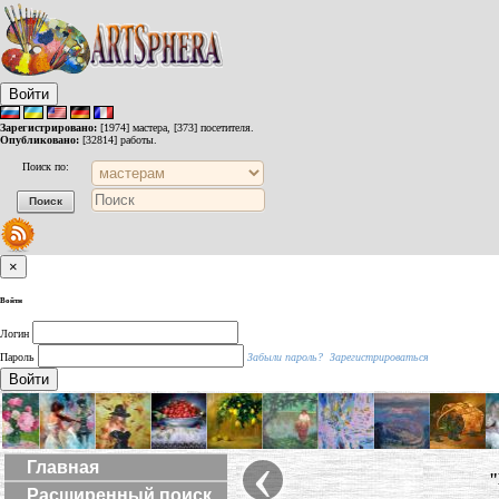
Войти
Зарегистрировано:
[1974] мастера, [373] посетителя.
Опубликовано:
[32814] работы.
Поиск по:
×
Войти
Логин
Пароль
Забыли пароль?
Зарегистрироваться
Войти
‹
Главная
"
Расширенный поиск