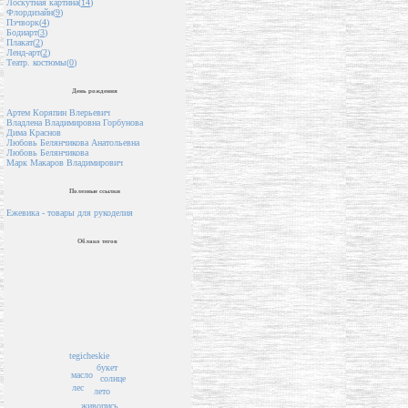
Лоскутная картина(
14
)
Флордизайн(
9
)
Пэчворк(
4
)
Бодиарт(
3
)
Плакат(
2
)
Ленд-арт(
2
)
Театр. костюмы(
0
)
День рождения
Артем Коряпин Влерьевич
Владлена Владимировна Горбунова
Дима Краснов
Любовь Белянчикова Анатольевна
Любовь Белянчикова
Марк Макаров Владимирович
Полезные ссылки
Ежевика - товары для рукоделия
Облако тегов
tegicheskie
букет
масло
солнце
лес
лето
живопись