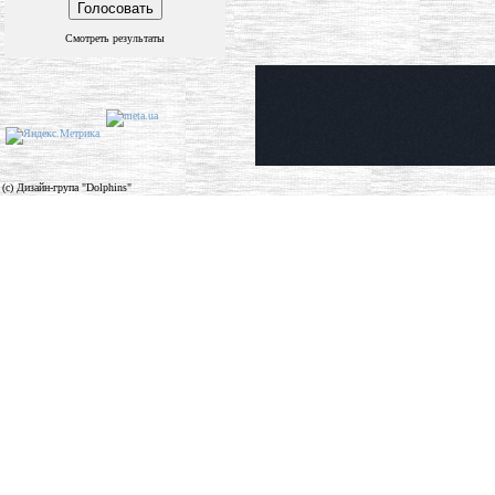
Смотреть результаты
(c) Дизайн-група "Dolphins"