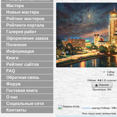
Мастера
Новые мастера
Рейтинг мастеров
Рейтинги портала
Галерея работ
Оформление заказа
Полезное
Информация
Книги
Рейтинг сайтов
FAQ
Сейчас
0.00/5
Обратная связь
Рейтинг:
0.0
/5 (0 голосов)
Форум
Оценки.
Просмотров: 993
Гостевая книга
О нас
Социальные сети
ljudmila
(мастер) Рейтинг:
570.
Контакты
Весь город залит светом,очень