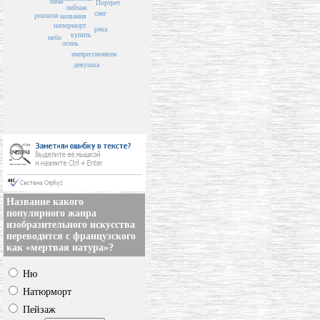
зима
Портрет
пейзаж
снег
реализм
названия
натюрморт
река
купить
небо
осень
импрессионизм
девушка
Название какого
популярного жанра
изобразительного искусства
переводится с французского
как «мертвая натура»?
Ню
Натюрморт
Пейзаж