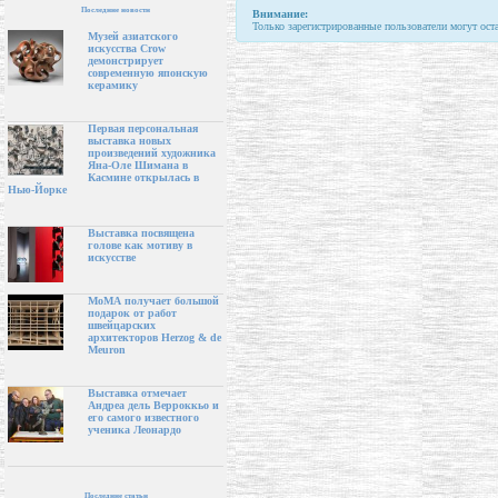
Последние новости
Внимание:
Только зарегистрированные пользователи могут ост
Музей азиатского
искусства Crow
демонстрирует
современную японскую
керамику
Первая персональная
выставка новых
произведений художника
Яна-Оле Шимана в
Касмине открылась в
Нью-Йорке
Выставка посвящена
голове как мотиву в
искусстве
МоМА получает большой
подарок от работ
швейцарских
архитекторов Herzog & de
Meuron
Выставка отмечает
Андреа дель Верроккьо и
его самого известного
ученика Леонардо
Последние статьи