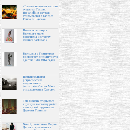
«Где командовали высшие
существа: Генрих
Нюссляйн и друзья»
открывается в галерее
Гвидо В. Баудаха
Новая экспозиция
Высокого музея
посвящена искусству
южных backroads
Выставка в Глиптотеке
предлагает скульптурную
одиссею 1789-1914 годов
Первая большая
ретроспектива
американского
фотографа Салли Манн
отправляется в Хьюстон
Tate Modern открывает
крупную выставку работ
пионерской художницы
Доротеи Таннинг
Neo-Op: выставка Марка
Дагли открывается в