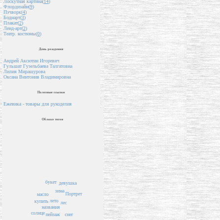
Лоскутная картина(
14
)
Флордизайн(
9
)
Пэчворк(
4
)
Бодиарт(
3
)
Плакат(
2
)
Ленд-арт(
2
)
Театр. костюмы(
0
)
День рождения
Андрей Аксютин Игоревич
Гульшат Гузельбаева Талгатовна
Лилия Мирашурова
Оксана Винтонив Владимировна
Полезные ссылки
Ежевика - товары для рукоделия
Облако тегов
букет
девушка
зима
Портрет
масло
лето
купить
лес
названия
солнце
пейзаж
снег