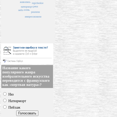
живопись
tegicheskie
река
натюрморт
осень
небо
реализм
импрессионизм
Название какого
популярного жанра
изобразительного искусства
переводится с французского
как «мертвая натура»?
Ню
Натюрморт
Пейзаж