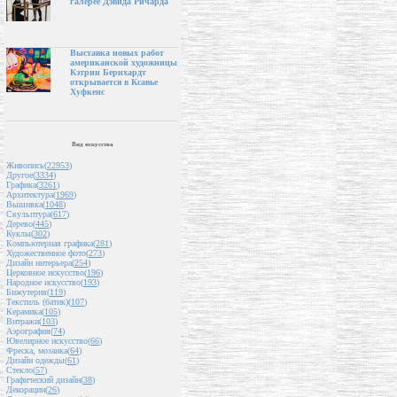
галерее Дэвида Ричарда
Выставка новых работ
американской художницы
Кэтрин Бернхардт
открывается в Ксавье
Хуфкенс
Вид искусства
Живопись(
22953
)
Другое(
3334
)
Графика(
3261
)
Архитектура(
1969
)
Вышивка(
1048
)
Скульптура(
617
)
Дерево(
445
)
Куклы(
302
)
Компьютерная графика(
281
)
Художественное фото(
273
)
Дизайн интерьера(
254
)
Церковное искусство(
196
)
Народное искусство(
193
)
Бижутерия(
119
)
Текстиль (батик)(
107
)
Керамика(
105
)
Витражи(
103
)
Аэрография(
74
)
Ювелирное искусство(
66
)
Фреска, мозаика(
64
)
Дизайн одежды(
61
)
Стекло(
57
)
Графический дизайн(
38
)
Декорации(
26
)