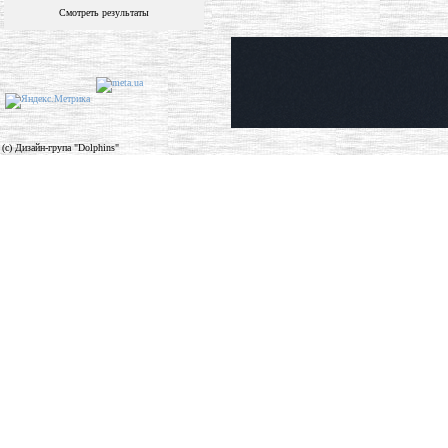
Смотреть результаты
(c) Дизайн-група "Dolphins"