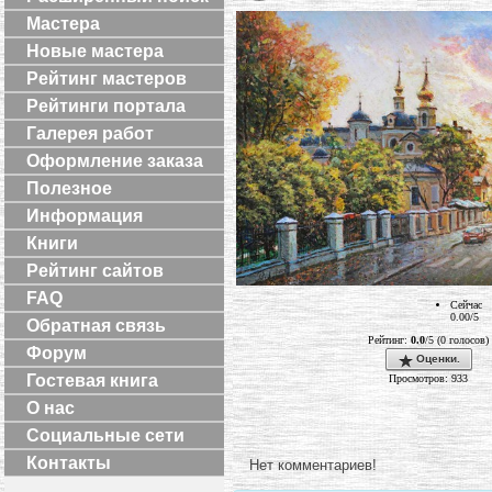
Мастера
Новые мастера
Рейтинг мастеров
Рейтинги портала
Галерея работ
Оформление заказа
Полезное
Информация
Книги
Рейтинг сайтов
FAQ
Сейчас
0.00/5
Обратная связь
Рейтинг:
0.0
/5 (0 голосов)
Форум
Оценки.
Гостевая книга
Просмотров: 933
О нас
Социальные сети
Контакты
Нет комментариев!