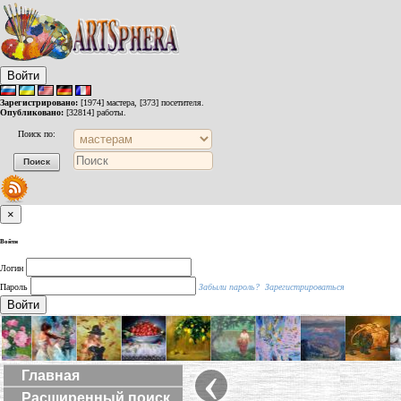
Войти
Зарегистрировано:
[1974] мастера, [373] посетителя.
Опубликовано:
[32814] работы.
Поиск по:
×
Войти
Логин
Пароль
Забыли пароль?
Зарегистрироваться
Войти
‹
Главная
Расширенный поиск