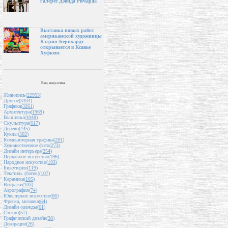
галерее Дэвида Ричарда
Выставка новых работ
американской художницы
Кэтрин Бернхардт
открывается в Ксавье
Хуфкенс
Вид искусства
Живопись(
22953
)
Другое(
3334
)
Графика(
3261
)
Архитектура(
1969
)
Вышивка(
1048
)
Скульптура(
617
)
Дерево(
445
)
Куклы(
302
)
Компьютерная графика(
281
)
Художественное фото(
273
)
Дизайн интерьера(
254
)
Церковное искусство(
196
)
Народное искусство(
193
)
Бижутерия(
119
)
Текстиль (батик)(
107
)
Керамика(
105
)
Витражи(
103
)
Аэрография(
74
)
Ювелирное искусство(
66
)
Фреска, мозаика(
64
)
Дизайн одежды(
61
)
Стекло(
57
)
Графический дизайн(
38
)
Декорации(
26
)