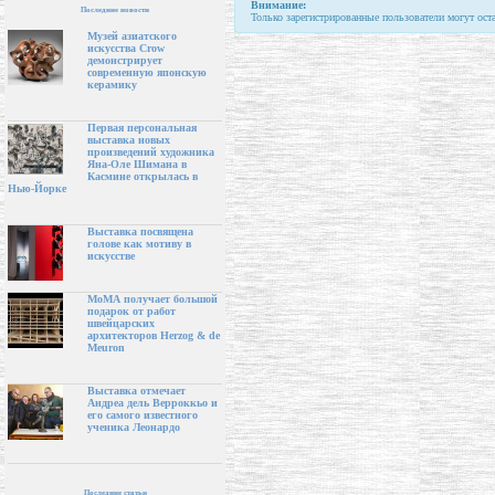
Внимание:
Последние новости
Только зарегистрированные пользователи могут ост
Музей азиатского
искусства Crow
демонстрирует
современную японскую
керамику
Первая персональная
выставка новых
произведений художника
Яна-Оле Шимана в
Касмине открылась в
Нью-Йорке
Выставка посвящена
голове как мотиву в
искусстве
МоМА получает большой
подарок от работ
швейцарских
архитекторов Herzog & de
Meuron
Выставка отмечает
Андреа дель Верроккьо и
его самого известного
ученика Леонардо
Последние статьи