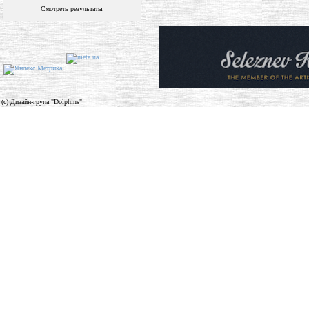
Смотреть результаты
(c) Дизайн-група "Dolphins"