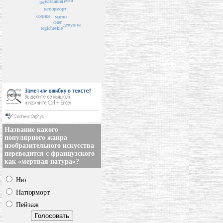
река
названия
лес
натюрморт
солнце
масло
снег
девушка
tegicheskie
Название какого
популярного жанра
изобразительного искусства
переводится с французского
как «мертвая натура»?
Ню
Натюрморт
Пейзаж