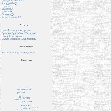
Лоскутная картина(
14
)
Флордизайн(
9
)
Пэчворк(
4
)
Бодиарт(
3
)
Плакат(
2
)
Ленд-арт(
2
)
Театр. костюмы(
0
)
День рождения
Андрей Аксютин Игоревич
Гульшат Гузельбаева Талгатовна
Лилия Мирашурова
Оксана Винтонив Владимировна
Полезные ссылки
Ежевика - товары для рукоделия
Облако тегов
импрессионизм
реализм
небо
купить
Портрет
зима
лето
живопись
букет
пейзаж
осень