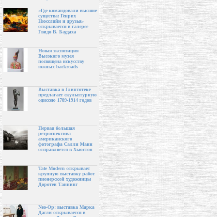
«Где командовали высшие
существа: Генрих
Нюссляйн и друзья»
открывается в галерее
Гвидо В. Баудаха
Новая экспозиция
Высокого музея
посвящена искусству
южных backroads
Выставка в Глиптотеке
предлагает скульптурную
одиссею 1789-1914 годов
Первая большая
ретроспектива
американского
фотографа Салли Манн
отправляется в Хьюстон
Tate Modern открывает
крупную выставку работ
пионерской художницы
Доротеи Таннинг
Neo-Op: выставка Марка
Дагли открывается в