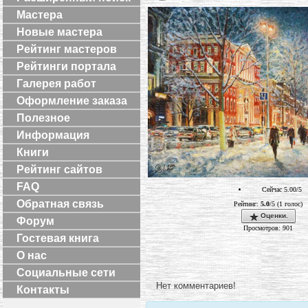
Мастера
Новые мастера
Рейтинг мастеров
Рейтинги портала
Галерея работ
Оформление заказа
Полезное
Информация
Книги
Рейтинг сайтов
FAQ
Сейчас 5.00/5
Обратная связь
Рейтинг:
5.0
/5 (1 голос)
Оценки.
Форум
Просмотров: 901
Гостевая книга
О нас
Социальные сети
Нет комментариев!
Контакты