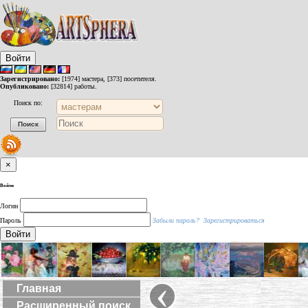
Войти
Зарегистрировано:
[1974] мастера, [373] посетителя.
Опубликовано:
[32814] работы.
Поиск по:
×
Войти
Логин
Пароль
Забыли пароль?
Зарегистрироваться
Войти
‹
Главная
Расширенный поиск