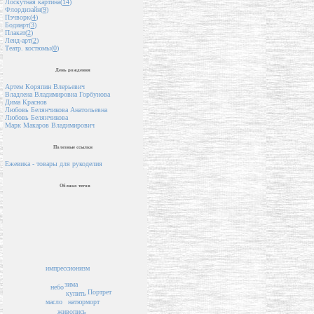
Лоскутная картина(
14
)
Флордизайн(
9
)
Пэчворк(
4
)
Бодиарт(
3
)
Плакат(
2
)
Ленд-арт(
2
)
Театр. костюмы(
0
)
День рождения
Артем Коряпин Влерьевич
Владлена Владимировна Горбунова
Дима Краснов
Любовь Белянчикова Анатольевна
Любовь Белянчикова
Марк Макаров Владимирович
Полезные ссылки
Ежевика - товары для рукоделия
Облако тегов
импрессионизм
зима
небо
Портрет
купить
масло
натюрморт
живопись