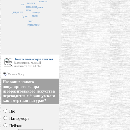
реализм
пейзаж
лес
названия
река
лето
девушка
солнце
осень
букет
снег
tegicheskie
Название какого
популярного жанра
изобразительного искусства
переводится с французского
как «мертвая натура»?
Ню
Натюрморт
Пейзаж