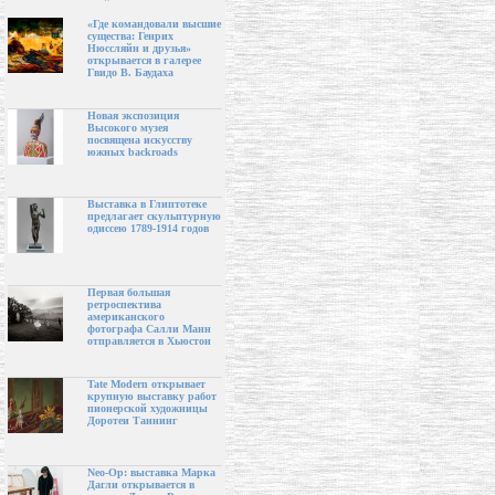
«Где командовали высшие
существа: Генрих
Нюссляйн и друзья»
открывается в галерее
Гвидо В. Баудаха
Новая экспозиция
Высокого музея
посвящена искусству
южных backroads
Выставка в Глиптотеке
предлагает скульптурную
одиссею 1789-1914 годов
Первая большая
ретроспектива
американского
фотографа Салли Манн
отправляется в Хьюстон
Tate Modern открывает
крупную выставку работ
пионерской художницы
Доротеи Таннинг
Neo-Op: выставка Марка
Дагли открывается в