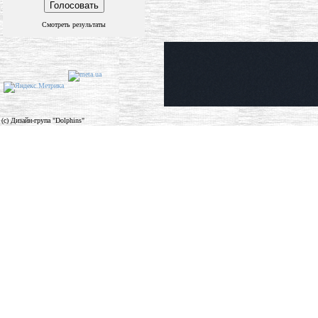
Смотреть результаты
(c) Дизайн-група "Dolphins"