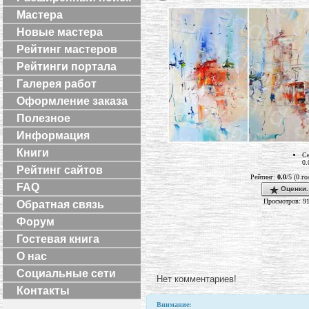
Мастера
Новые мастера
Рейтинг мастеров
Рейтинги портала
Галерея работ
Оформление заказа
Полезное
Информация
Книги
Се
0.
Рейтинг сайтов
Рейтинг:
0.0
/5 (0 г
FAQ
Оценки.
Просмотров: 9
Обратная связь
Форум
Гостевая книга
О нас
Социальные сети
Нет комментариев!
Контакты
Внимание: