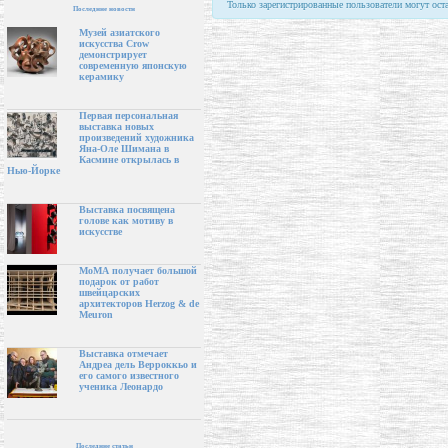
Только зарегистрированные пользователи могут ост
Последние новости
Музей азиатского
искусства Crow
демонстрирует
современную японскую
керамику
Первая персональная
выставка новых
произведений художника
Яна-Оле Шимана в
Касмине открылась в
Нью-Йорке
Выставка посвящена
голове как мотиву в
искусстве
МоМА получает большой
подарок от работ
швейцарских
архитекторов Herzog & de
Meuron
Выставка отмечает
Андреа дель Верроккьо и
его самого известного
ученика Леонардо
Последние статьи