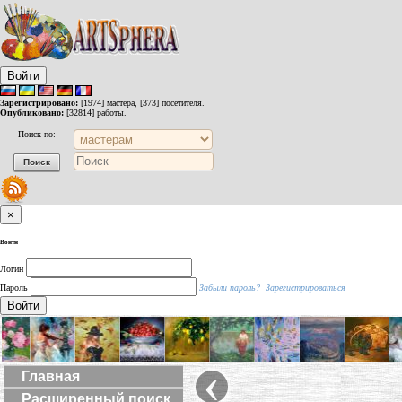
Войти
Зарегистрировано:
[1974] мастера, [373] посетителя.
Опубликовано:
[32814] работы.
Поиск по:
×
Войти
Логин
Пароль
Забыли пароль?
Зарегистрироваться
Войти
‹
Главная
Расширенный поиск