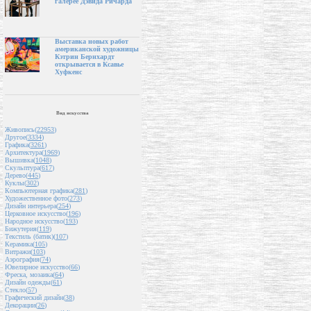
галерее Дэвида Ричарда
Выставка новых работ
американской художницы
Кэтрин Бернхардт
открывается в Ксавье
Хуфкенс
Вид искусства
Живопись(
22953
)
Другое(
3334
)
Графика(
3261
)
Архитектура(
1969
)
Вышивка(
1048
)
Скульптура(
617
)
Дерево(
445
)
Куклы(
302
)
Компьютерная графика(
281
)
Художественное фото(
273
)
Дизайн интерьера(
254
)
Церковное искусство(
196
)
Народное искусство(
193
)
Бижутерия(
119
)
Текстиль (батик)(
107
)
Керамика(
105
)
Витражи(
103
)
Аэрография(
74
)
Ювелирное искусство(
66
)
Фреска, мозаика(
64
)
Дизайн одежды(
61
)
Стекло(
57
)
Графический дизайн(
38
)
Декорации(
26
)