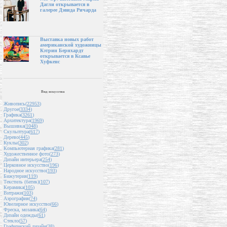
Дагли открывается в
галерее Дэвида Ричарда
Выставка новых работ
американской художницы
Кэтрин Бернхардт
открывается в Ксавье
Хуфкенс
Вид искусства
Живопись(
22953
)
Другое(
3334
)
Графика(
3261
)
Архитектура(
1969
)
Вышивка(
1048
)
Скульптура(
617
)
Дерево(
445
)
Куклы(
302
)
Компьютерная графика(
281
)
Художественное фото(
273
)
Дизайн интерьера(
254
)
Церковное искусство(
196
)
Народное искусство(
193
)
Бижутерия(
119
)
Текстиль (батик)(
107
)
Керамика(
105
)
Витражи(
103
)
Аэрография(
74
)
Ювелирное искусство(
66
)
Фреска, мозаика(
64
)
Дизайн одежды(
61
)
Стекло(
57
)
Графический дизайн(
38
)