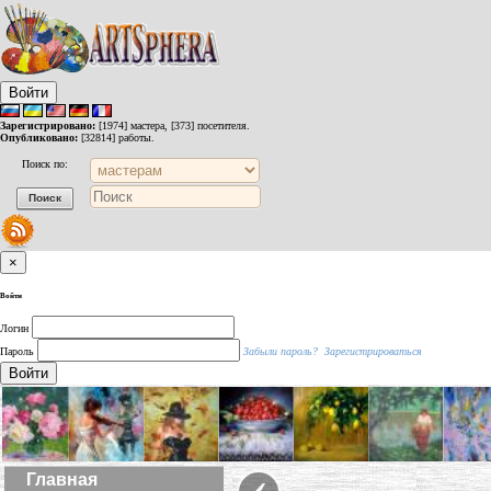
Войти
Зарегистрировано:
[1974] мастера, [373] посетителя.
Опубликовано:
[32814] работы.
Поиск по:
×
Войти
Логин
Пароль
Забыли пароль?
Зарегистрироваться
Войти
‹
Главная