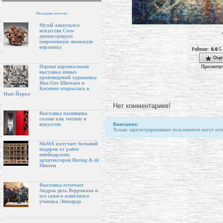
Последние новости
Музей азиатского
искусства Crow
демонстрирует
современную японскую
керамику
Рейтинг:
0.0
/5
Оце
Просмотро
Первая персональная
выставка новых
произведений художника
Яна-Оле Шимана в
Касмине открылась в
Нью-Йорке
Нет комментариев!
Выставка посвящена
голове как мотиву в
Внимание:
искусстве
Только зарегистрированные пользователи могут ост
МоМА получает большой
подарок от работ
швейцарских
архитекторов Herzog & de
Meuron
Выставка отмечает
Андреа дель Верроккьо и
его самого известного
ученика Леонардо