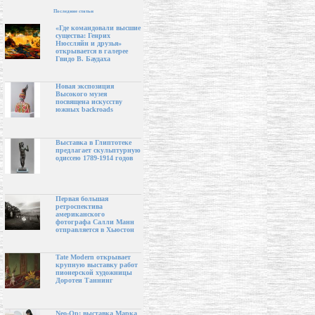
Последние статьи
«Где командовали высшие
существа: Генрих
Нюссляйн и друзья»
открывается в галерее
Гвидо В. Баудаха
Новая экспозиция
Высокого музея
посвящена искусству
южных backroads
Выставка в Глиптотеке
предлагает скульптурную
одиссею 1789-1914 годов
Первая большая
ретроспектива
американского
фотографа Салли Манн
отправляется в Хьюстон
Tate Modern открывает
крупную выставку работ
пионерской художницы
Доротеи Таннинг
Neo-Op: выставка Марка