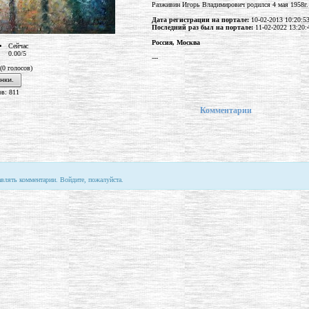
Разживин Игорь Владимирович родился 4 мая 1958г.
Дата регистрации на портале:
10-02-2013 10:20:5
Последний раз был на портале:
11-02-2022 13:20:
Россия, Москва
Сейчас
0.00/5
---
 (0 голосов)
нки.
в: 811
Комментарии
авлять комментарии. Войдите, пожалуйста.