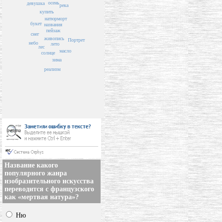
осень
девушка
река
купить
натюрморт
букет
названия
пейзаж
снег
живопись
Портрет
небо
лето
лес
масло
солнце
зима
реализм
Название какого
популярного жанра
изобразительного искусства
переводится с французского
как «мертвая натура»?
Ню