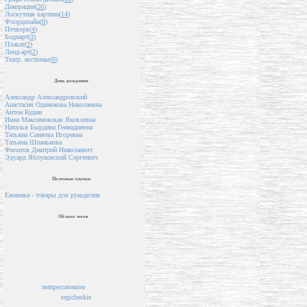
Декорации(
26
)
Лоскутная картина(
14
)
Флордизайн(
9
)
Пэчворк(
4
)
Бодиарт(
3
)
Плакат(
2
)
Ленд-арт(
2
)
Театр. костюмы(
0
)
День рождения
Александр Александровский
Анастасия Одинокова Николаевна
Антон Кудин
Инна Максимовская Яковлевна
Наталья Бырдина Геннадиевна
Татьяна Синяева Игоревна
Татьяна Шпанькова
Филатов Дмитрий Николаевич
Эдуард Яблуновский Сергеевич
Полезные ссылки
Ежевика - товары для рукоделия
Облако тегов
импрессионизм
tegicheskie