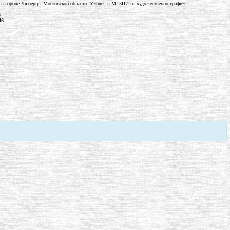
 в городе Люберцы Московской области. Учился в МГЗПИ на художественно-графич
3
46