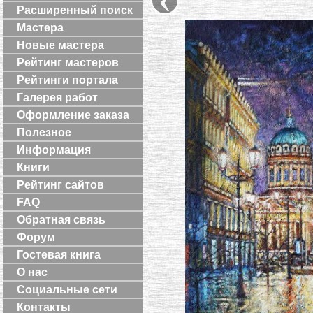
Расширенный поиск
Мастера
Новые мастера
Рейтинг мастеров
Рейтинги портала
Галерея работ
Оформление заказа
Полезное
Информация
Книги
Рейтинг сайтов
FAQ
Обратная связь
Форум
Гостевая книга
О нас
Социальные сети
Контакты