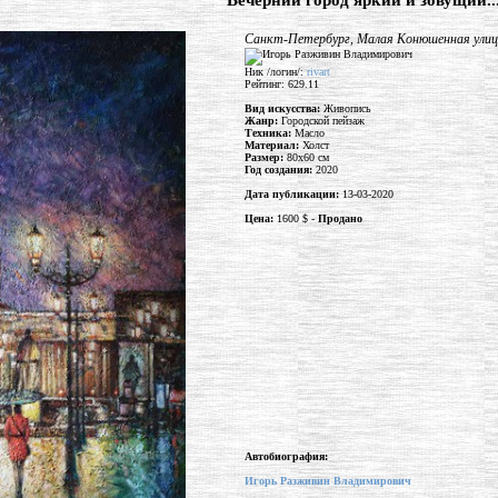
"Вечерний город яркий и зовущий..
Санкт-Петербург, Малая Конюшенная улица
Ник /логин/:
rivart
Рейтинг: 629.11
Вид искусства:
Живопись
Жанр:
Городской пейзаж
Техника:
Масло
Материал:
Холст
Размер:
80x60 см
Год создания:
2020
Дата публикации:
13-03-2020
Цена:
1600 $ -
Продано
Автобиография:
Игорь Разживин Владимирович