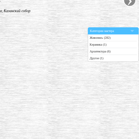
."
, Казанский собор
Категории мастера
Живопись (282)
Керамика (1)
Архитектура (6)
Другое (1)