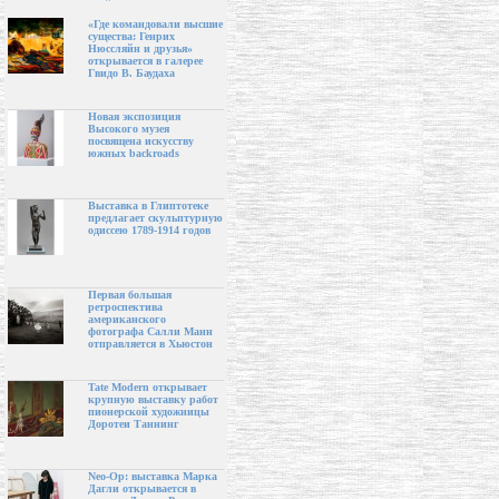
«Где командовали высшие
существа: Генрих
Нюссляйн и друзья»
открывается в галерее
Гвидо В. Баудаха
Новая экспозиция
Высокого музея
посвящена искусству
южных backroads
Выставка в Глиптотеке
предлагает скульптурную
одиссею 1789-1914 годов
Первая большая
ретроспектива
американского
фотографа Салли Манн
отправляется в Хьюстон
Tate Modern открывает
крупную выставку работ
пионерской художницы
Доротеи Таннинг
Neo-Op: выставка Марка
Дагли открывается в