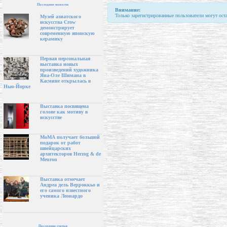
Последние новости
Внимание:
Только зарегистрированные пользователи могут ост
Музей азиатского
искусства Crow
демонстрирует
современную японскую
керамику
Первая персональная
выставка новых
произведений художника
Яна-Оле Шимана в
Касмине открылась в
Нью-Йорке
Выставка посвящена
голове как мотиву в
искусстве
МоМА получает большой
подарок от работ
швейцарских
архитекторов Herzog & de
Meuron
Выставка отмечает
Андреа дель Верроккьо и
его самого известного
ученика Леонардо
Последние статьи