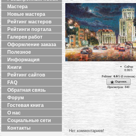
Мастера
Новые мастера
Рейтинг мастеров
Рейтинги портала
Галерея работ
Оформление заказа
Полезное
Информация
Книги
Сейчас
0.00/5
Рейтинг сайтов
Рейтинг:
0.0
/5 (0 голосов)
Оценки.
FAQ
Просмотров: 840
Обратная связь
Форум
Гостевая книга
О нас
Социальные сети
Контакты
Нет комментариев!