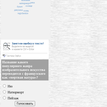
названия
река
натюрморт
солнце
букет
девушка
осень
tegicheskie
Название какого
популярного жанра
изобразительного искусства
переводится с французского
как «мертвая натура»?
Ню
Натюрморт
Пейзаж