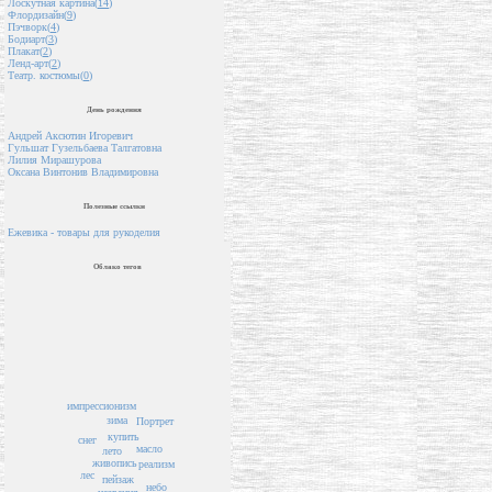
Лоскутная картина(
14
)
Флордизайн(
9
)
Пэчворк(
4
)
Бодиарт(
3
)
Плакат(
2
)
Ленд-арт(
2
)
Театр. костюмы(
0
)
День рождения
Андрей Аксютин Игоревич
Гульшат Гузельбаева Талгатовна
Лилия Мирашурова
Оксана Винтонив Владимировна
Полезные ссылки
Ежевика - товары для рукоделия
Облако тегов
импрессионизм
зима
Портрет
купить
снег
масло
лето
живопись
реализм
лес
пейзаж
небо