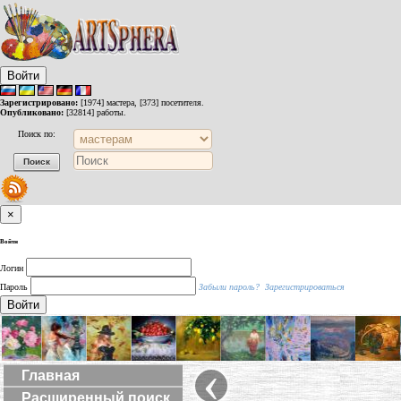
Войти
Зарегистрировано:
[1974] мастера, [373] посетителя.
Опубликовано:
[32814] работы.
Поиск по:
×
Войти
Логин
Пароль
Забыли пароль?
Зарегистрироваться
Войти
‹
Главная
Расширенный поиск