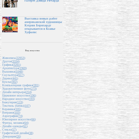
галерее Дэвида Ричарда
Выставка новых работ
американской художницы
Кэтрин Бернхардт
открывается в Ксавье
Хуфкенс
Вид искусства
Живопись(
22953
)
Другое(
3334
)
Графика(
3261
)
Архитектура(
1969
)
Вышивка(
1048
)
Скульптура(
617
)
Дерево(
445
)
Куклы(
302
)
Компьютерная графика(
281
)
Художественное фото(
273
)
Дизайн интерьера(
254
)
Церковное искусство(
196
)
Народное искусство(
193
)
Бижутерия(
119
)
Текстиль (батик)(
107
)
Керамика(
105
)
Витражи(
103
)
Аэрография(
74
)
Ювелирное искусство(
66
)
Фреска, мозаика(
64
)
Дизайн одежды(
61
)
Стекло(
57
)
Графический дизайн(
38
)
Декорации(
26
)