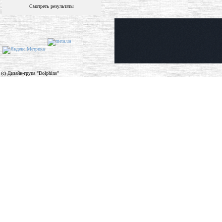
Смотреть результаты
(c) Дизайн-група "Dolphins"