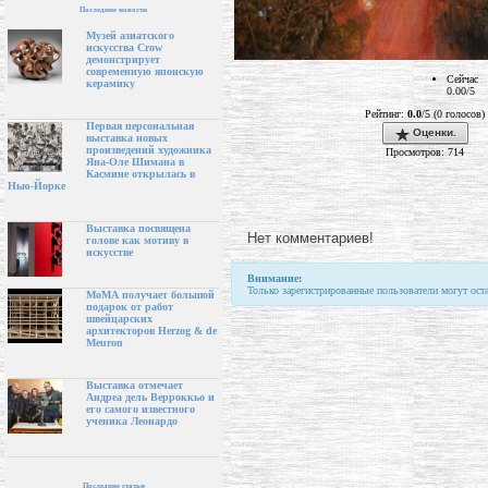
Последние новости
Музей азиатского
искусства Crow
демонстрирует
современную японскую
Сейчас
керамику
0.00/5
Рейтинг:
0.0
/5 (0 голосов)
Первая персональная
Оценки.
выставка новых
произведений художника
Просмотров: 714
Яна-Оле Шимана в
Касмине открылась в
Нью-Йорке
Выставка посвящена
Нет комментариев!
голове как мотиву в
искусстве
Внимание:
Только зарегистрированные пользователи могут ост
МоМА получает большой
подарок от работ
швейцарских
архитекторов Herzog & de
Meuron
Выставка отмечает
Андреа дель Верроккьо и
его самого известного
ученика Леонардо
Последние статьи