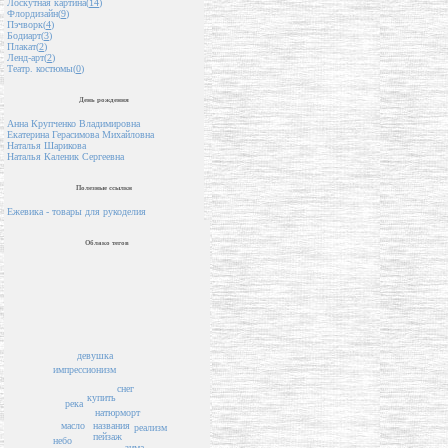
Лоскутная картина(
14
)
Флордизайн(
9
)
Пэчворк(
4
)
Бодиарт(
3
)
Плакат(
2
)
Ленд-арт(
2
)
Театр. костюмы(
0
)
День рождения
Анна Крупченко Владимировна
Екатерина Герасимова Михайловна
Наталья Шарикова
Наталья Каленик Сергеевна
Полезные ссылки
Ежевика - товары для рукоделия
Облако тегов
девушка
импрессионизм
снег
купить
река
натюрморт
названия
масло
реализм
пейзаж
небо
зима