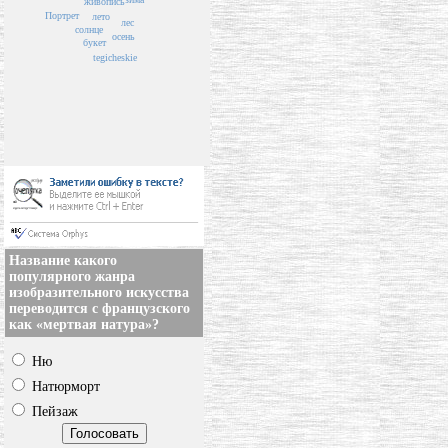
живопись
Портрет
лето
лес
солнце
осень
букет
tegicheskie
Название какого
популярного жанра
изобразительного искусства
переводится с французского
как «мертвая натура»?
Ню
Натюрморт
Пейзаж