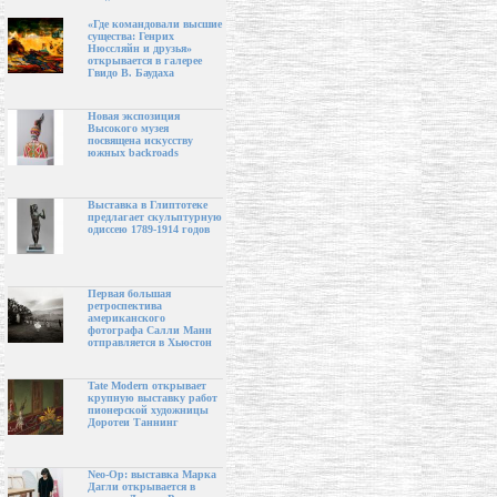
«Где командовали высшие
существа: Генрих
Нюссляйн и друзья»
открывается в галерее
Гвидо В. Баудаха
Новая экспозиция
Высокого музея
посвящена искусству
южных backroads
Выставка в Глиптотеке
предлагает скульптурную
одиссею 1789-1914 годов
Первая большая
ретроспектива
американского
фотографа Салли Манн
отправляется в Хьюстон
Tate Modern открывает
крупную выставку работ
пионерской художницы
Доротеи Таннинг
Neo-Op: выставка Марка
Дагли открывается в