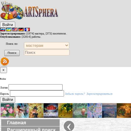
Войти
Зарегистрировано:
[1974] мастера, [373] посетителя.
Опубликовано:
[32814] работы.
Поиск по:
×
Войти
Логин
Пароль
Забыли пароль?
Зарегистрироваться
Войти
‹
Главная
Расширенный поиск