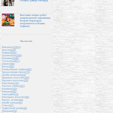
галерее Дэвида Ричарда
Выставка новых работ
американской художницы
Кэтрин Бернхардт
открывается в Ксавье
Хуфкенс
Вид искусства
Живопись(
22953
)
Другое(
3334
)
Графика(
3261
)
Архитектура(
1969
)
Вышивка(
1048
)
Скульптура(
617
)
Дерево(
445
)
Куклы(
302
)
Компьютерная графика(
281
)
Художественное фото(
273
)
Дизайн интерьера(
254
)
Церковное искусство(
196
)
Народное искусство(
193
)
Бижутерия(
119
)
Текстиль (батик)(
107
)
Керамика(
105
)
Витражи(
103
)
Аэрография(
74
)
Ювелирное искусство(
66
)
Фреска, мозаика(
64
)
Дизайн одежды(
61
)
Стекло(
57
)
Графический дизайн(
38
)
Декорации(
26
)