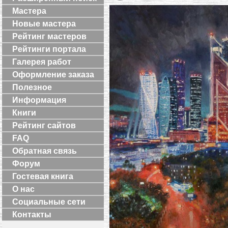
Мастера
Новые мастера
Рейтинг мастеров
Рейтинги портала
Галерея работ
Оформление заказа
Полезное
Информация
Книги
Рейтинг сайтов
FAQ
Обратная связь
Форум
Гостевая книга
О нас
Социальные сети
Контакты