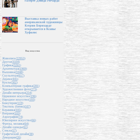
галерее Дэвида Ричарда
Выставка новых работ
американской художницы
Кэтрин Бернхардт
открывается в Ксавье
Хуфкенс
Вид искусства
Живопись(
22953
)
Другое(
3334
)
Графика(
3261
)
Архитектура(
1969
)
Вышивка(
1048
)
Скульптура(
617
)
Дерево(
445
)
Куклы(
302
)
Компьютерная графика(
281
)
Художественное фото(
273
)
Дизайн интерьера(
254
)
Церковное искусство(
196
)
Народное искусство(
193
)
Бижутерия(
119
)
Текстиль (батик)(
107
)
Керамика(
105
)
Витражи(
103
)
Аэрография(
74
)
Ювелирное искусство(
66
)
Фреска, мозаика(
64
)
Дизайн одежды(
61
)
Стекло(
57
)
Графический дизайн(
38
)
Декорации(
26
)