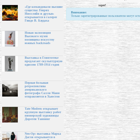
super!
«Где командовали высшие
существа: Генрих
Внимание:
Нюссляйн и друзья»
Только зарегистрированные пользователи могут ост
открывается в галерее
Гвидо В. Баудаха
Новая экспозиция
Высокого музея
посвящена искусству
южных backroads
Выставка в Глиптотеке
предлагает скульптурную
одиссею 1789-1914 годов
Первая большая
ретроспектива
американского
фотографа Салли Манн
отправляется в Хьюстон
Tate Modern открывает
крупную выставку работ
пионерской художницы
Доротеи Таннинг
Neo-Op: выставка Марка
Дагли открывается в