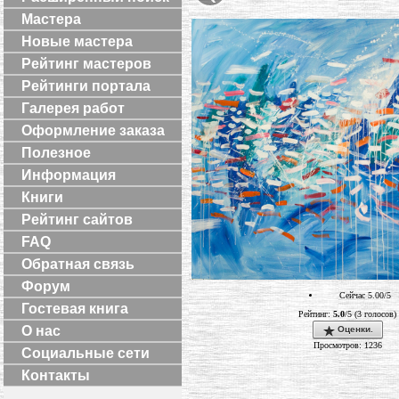
Мастера
Новые мастера
Рейтинг мастеров
Рейтинги портала
Галерея работ
Оформление заказа
Полезное
Информация
Книги
Рейтинг сайтов
FAQ
Обратная связь
Форум
Сейчас 5.00/5
Гостевая книга
Рейтинг:
5.0
/5 (3 голосов)
О нас
Оценки.
Просмотров: 1236
Социальные сети
Контакты