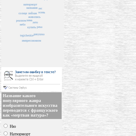
натюрморт
названия
лес
осень
пейзаж
солнце
живопись
зима
реализм
лето
небо
река
купить
девушка
tegicheskie
импрессионизм
Название какого
популярного жанра
изобразительного искусства
переводится с французского
как «мертвая натура»?
Ню
Натюрморт