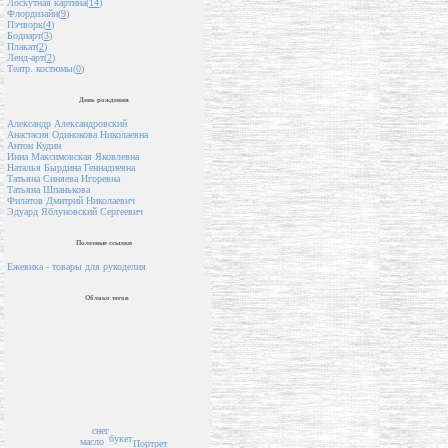
Лоскутная картина(
14
)
Флордизайн(
9
)
Пэчворк(
4
)
Бодиарт(
3
)
Плакат(
2
)
Ленд-арт(
2
)
Театр. костюмы(
0
)
День рождения
Александр Александровский
Анастасия Одинокова Николаевна
Антон Кудин
Инна Максимовская Яковлевна
Наталья Бырдина Геннадиевна
Татьяна Синяева Игоревна
Татьяна Шпанькова
Филатов Дмитрий Николаевич
Эдуард Яблуновский Сергеевич
Полезные ссылки
Ежевика - товары для рукоделия
Облако тегов
снег
букет
масло
Портрет