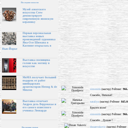
Последние новости
Музей азиатского
искусства Crow
демонстрирует
современную японскую
керамику
Первая персональная
выставка новых
произведений художника
Яна-Оле Шимана в
Касмине открылась в
Нью-Йорке
Выставка посвящена
голове как мотиву в
искусстве
МоМА получает большой
подарок от работ
швейцарских
архитекторов Herzog & de
simonida
(мастер) Рейтинг:
966
Meuron
Спасибо, Наталья!
Выставка отмечает
nataliya
(мастер) Рейтинг:
845.0
Андреа дель Верроккьо и
его самого известного
Брызги волн!
ученика Леонардо
simonida
(мастер) Рейтинг:
966
Спасибо , Душан !
dusanvukovic
(мастер) Рейтинг:
Последние статьи