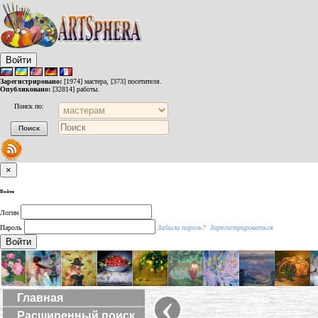
Войти
Зарегистрировано:
[1974] мастера, [373] посетителя.
Опубликовано:
[32814] работы.
Поиск по:
×
Войти
Логин
Пароль
Забыли пароль?
Зарегистрироваться
Войти
‹
Главная
Расширенный поиск