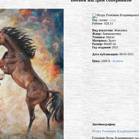
"Боевой настрой соперников"
Ник /логин/:
rivart
Рейтинг: 629.11
Вид искусства:
Живопись
Жанр:
Анималистика
Техника:
Масло
Материал:
Холст
Размер:
80x60 см
Год создания:
2021
Дата публикации:
08-03-2021
Цена:
1600 $ -
Купить
Автобиография:
Игорь Разживин Владимирович
Разживин Игорь Владимирович род