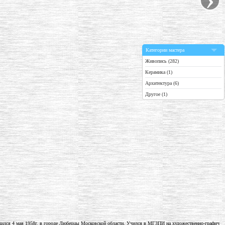
Категории мастера
Живопись (282)
Керамика (1)
Архитектура (6)
Другое (1)
ился 4 мая 1958г. в городе Люберцы Московской области. Учился в МГЗПИ на художественно-графич