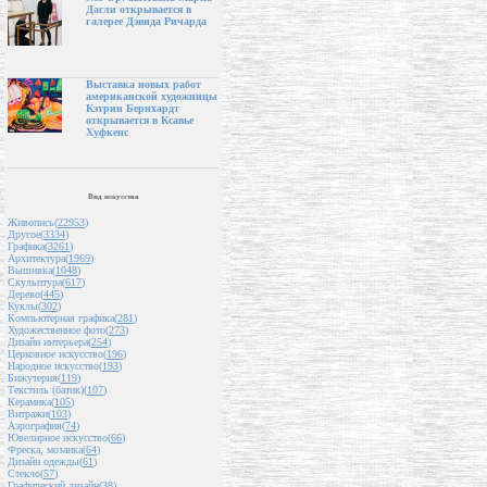
Дагли открывается в
галерее Дэвида Ричарда
Выставка новых работ
американской художницы
Кэтрин Бернхардт
открывается в Ксавье
Хуфкенс
Вид искусства
Живопись(
22953
)
Другое(
3334
)
Графика(
3261
)
Архитектура(
1969
)
Вышивка(
1048
)
Скульптура(
617
)
Дерево(
445
)
Куклы(
302
)
Компьютерная графика(
281
)
Художественное фото(
273
)
Дизайн интерьера(
254
)
Церковное искусство(
196
)
Народное искусство(
193
)
Бижутерия(
119
)
Текстиль (батик)(
107
)
Керамика(
105
)
Витражи(
103
)
Аэрография(
74
)
Ювелирное искусство(
66
)
Фреска, мозаика(
64
)
Дизайн одежды(
61
)
Стекло(
57
)
Графический дизайн(
38
)