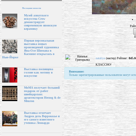
Последние новости
Музей азиатского
искусства Crow
демонстрирует
современную японскую
Рейт
керамику
П
Первая персональная
выставка новых
произведений художника
Яна-Оле Шимана в
Касмине открылась в
Нью-Йорке
nataliya
(мастер) Рейтинг:
845.0
КЛАССНО!
Выставка посвящена
Внимание:
голове как мотиву в
Только зарегистрированные пользователи могут ост
искусстве
МоМА получает большой
подарок от работ
швейцарских
архитекторов Herzog & de
Meuron
Выставка отмечает
Андреа дель Верроккьо и
его самого известного
ученика Леонардо