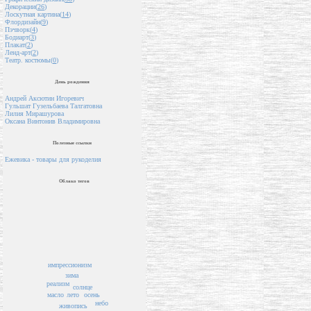
Декорации(
26
)
Лоскутная картина(
14
)
Флордизайн(
9
)
Пэчворк(
4
)
Бодиарт(
3
)
Плакат(
2
)
Ленд-арт(
2
)
Театр. костюмы(
0
)
День рождения
Андрей Аксютин Игоревич
Гульшат Гузельбаева Талгатовна
Лилия Мирашурова
Оксана Винтонив Владимировна
Полезные ссылки
Ежевика - товары для рукоделия
Облако тегов
импрессионизм
зима
реализм
солнце
масло
лето
осень
небо
живопись