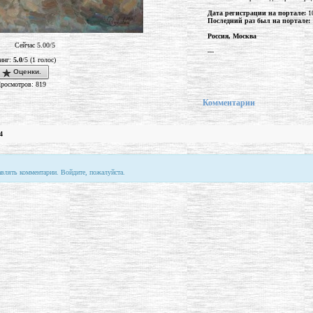
Дата регистрации на портале:
10
Последний раз был на портале:
Россия, Москва
Сейчас 5.00/5
---
инг:
5.0
/5 (1 голос)
Оценки.
росмотров: 819
Комментарии
4
авлять комментарии. Войдите, пожалуйста.