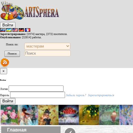
Войти
Зарегистрировано:
[1974] мастера, [373] посетителя.
Опубликовано:
[32814] работы.
Поиск по:
×
Войти
Логин
Пароль
Забыли пароль?
Зарегистрироваться
Войти
‹
Главная