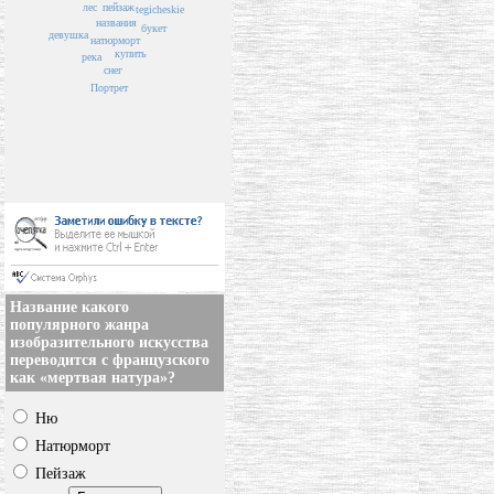
пейзаж
лес
tegicheskie
названия
букет
девушка
натюрморт
купить
река
снег
Портрет
Название какого
популярного жанра
изобразительного искусства
переводится с французского
как «мертвая натура»?
Ню
Натюрморт
Пейзаж