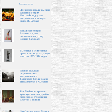
Последние статьи
«Где командовали высшие
существа: Генрих
Нюссляйн и друзья»
открывается в галерее
Гвидо В. Баудаха
Новая экспозиция
Высокого музея
посвящена искусству
южных backroads
Выставка в Глиптотеке
предлагает скульптурную
одиссею 1789-1914 годов
Первая большая
ретроспектива
американского
фотографа Салли Манн
отправляется в Хьюстон
Tate Modern открывает
крупную выставку работ
пионерской художницы
Доротеи Таннинг
Neo-Op: выставка Марка