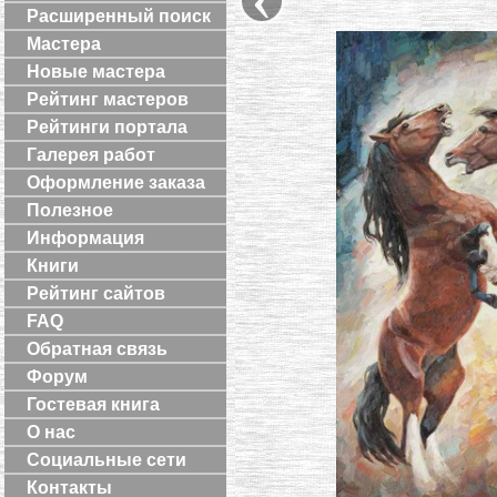
Расширенный поиск
Мастера
Новые мастера
Рейтинг мастеров
Рейтинги портала
Галерея работ
Оформление заказа
Полезное
Информация
Книги
Рейтинг сайтов
FAQ
Обратная связь
Форум
Гостевая книга
О нас
Социальные сети
Контакты