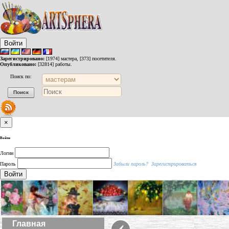
Войти
Зарегистрировано:
[1974] мастера, [373] посетителя.
Опубликовано:
[32814] работы.
Поиск по:
×
Войти
Логин
Пароль
Забыли пароль?
Зарегистрироваться
Войти
‹
Главная