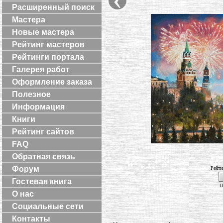
Расширенный поиск
Мастера
Новые мастера
Рейтинг мастеров
Рейтинги портала
Галерея работ
Оформление заказа
Полезное
Информация
Книги
Рейтинг сайтов
FAQ
Обратная связь
Форум
Рейти
Гостевая книга
П
О нас
Социальные сети
Контакты