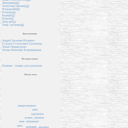
Декорации(
26
)
Лоскутная картина(
14
)
Флордизайн(
9
)
Пэчворк(
4
)
Бодиарт(
3
)
Плакат(
2
)
Ленд-арт(
2
)
Театр. костюмы(
0
)
День рождения
Андрей Аксютин Игоревич
Гульшат Гузельбаева Талгатовна
Лилия Мирашурова
Оксана Винтонив Владимировна
Полезные ссылки
Ежевика - товары для рукоделия
Облако тегов
импрессионизм
небо
tegicheskie
реализм
купить
натюрморт
зима
река
названия
девушка