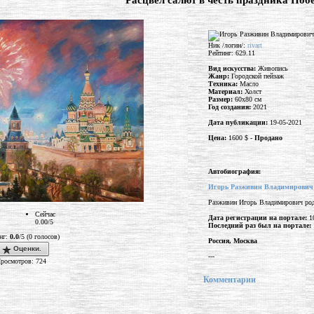
"Расцвел салют в честь праздника Поб
Ник /логин/:
rivart
Рейтинг: 629.11
Вид искусства:
Живопись
Жанр:
Городской пейзаж
Техника:
Масло
Материал:
Холст
Размер:
60x80 см
Год создания:
2021
Дата публикации:
19-05-2021
Цена:
1600 $ -
Продано
Автобиография:
Игорь Разживин Владимирович
Разживин Игорь Владимирович род
Сейчас
Дата регистрации на портале:
10
0.00/5
Последний раз был на портале:
нг:
0.0
/5 (0 голосов)
Россия, Москва
Оценки.
---
росмотров: 724
Комментарии