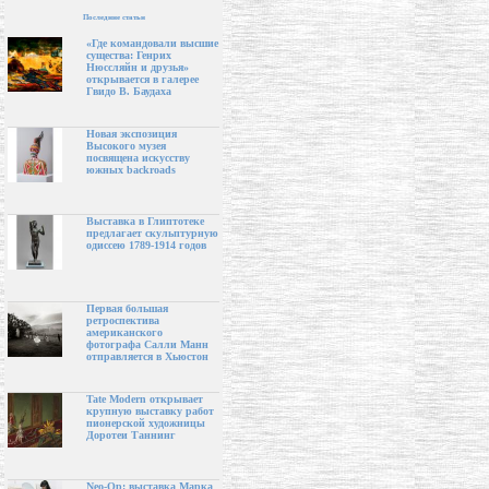
Последние статьи
«Где командовали высшие
существа: Генрих
Нюссляйн и друзья»
открывается в галерее
Гвидо В. Баудаха
Новая экспозиция
Высокого музея
посвящена искусству
южных backroads
Выставка в Глиптотеке
предлагает скульптурную
одиссею 1789-1914 годов
Первая большая
ретроспектива
американского
фотографа Салли Манн
отправляется в Хьюстон
Tate Modern открывает
крупную выставку работ
пионерской художницы
Доротеи Таннинг
Neo-Op: выставка Марка