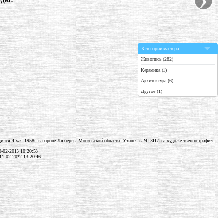
еды!"
Категории мастера
Живопись (282)
Керамика (1)
Архитектура (6)
Другое (1)
ился 4 мая 1958г. в городе Люберцы Московской области. Учился в МГЗПИ на художественно-графич
-02-2013 10:20:53
11-02-2022 13:20:46