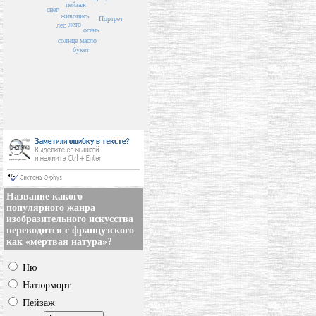
пейзаж
снег
живопись
Портрет
лето
лес
осень
солнце
масло
букет
Название какого
популярного жанра
изобразительного искусства
переводится с французского
как «мертвая натура»?
Ню
Натюрморт
Пейзаж