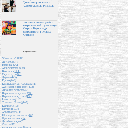
Дагли открывается в
галерее Дэвида Ричарда
Выставка новых работ
американской художницы
Кэтрин Бернхардт
открывается в Ксавье
Хуфкенс
Вид искусства
Живопись(
22953
)
Другое(
3334
)
Графика(
3261
)
Архитектура(
1969
)
Вышивка(
1048
)
Скульптура(
617
)
Дерево(
445
)
Куклы(
302
)
Компьютерная графика(
281
)
Художественное фото(
273
)
Дизайн интерьера(
254
)
Церковное искусство(
196
)
Народное искусство(
193
)
Бижутерия(
119
)
Текстиль (батик)(
107
)
Керамика(
105
)
Витражи(
103
)
Аэрография(
74
)
Ювелирное искусство(
66
)
Фреска, мозаика(
64
)
Дизайн одежды(
61
)
Стекло(
57
)
Графический дизайн(
38
)