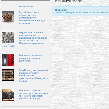
Нет комментариев!
Последние новости
Внимание:
Музей азиатского
Только зарегистрированные пользователи могут ост
искусства Crow
демонстрирует
современную японскую
керамику
Первая персональная
выставка новых
произведений художника
Яна-Оле Шимана в
Касмине открылась в
Нью-Йорке
Выставка посвящена
голове как мотиву в
искусстве
МоМА получает большой
подарок от работ
швейцарских
архитекторов Herzog & de
Meuron
Выставка отмечает
Андреа дель Верроккьо и
его самого известного
ученика Леонардо