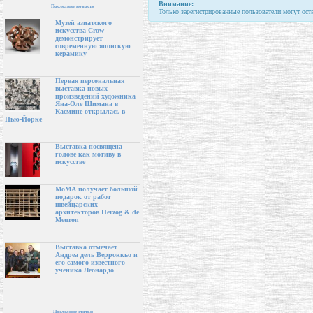
Внимание:
Последние новости
Только зарегистрированные пользователи могут ост
Музей азиатского
искусства Crow
демонстрирует
современную японскую
керамику
Первая персональная
выставка новых
произведений художника
Яна-Оле Шимана в
Касмине открылась в
Нью-Йорке
Выставка посвящена
голове как мотиву в
искусстве
МоМА получает большой
подарок от работ
швейцарских
архитекторов Herzog & de
Meuron
Выставка отмечает
Андреа дель Верроккьо и
его самого известного
ученика Леонардо
Последние статьи