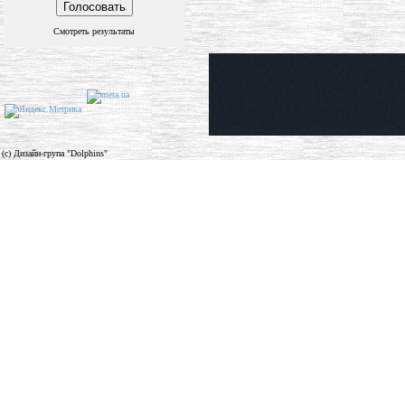
Смотреть результаты
(c) Дизайн-група "Dolphins"