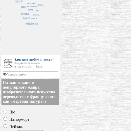
Портрет
пейзаж
зима
названия
снег
лето
лес
солнце
осень
букет
масло
tegicheskie
Название какого
популярного жанра
изобразительного искусства
переводится с французского
как «мертвая натура»?
Ню
Натюрморт
Пейзаж