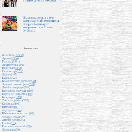
галерее Дэвида Ричарда
Выставка новых работ
американской художницы
Кэтрин Бернхардт
открывается в Ксавье
Хуфкенс
Вид искусства
Живопись(
22953
)
Другое(
3334
)
Графика(
3261
)
Архитектура(
1969
)
Вышивка(
1048
)
Скульптура(
617
)
Дерево(
445
)
Куклы(
302
)
Компьютерная графика(
281
)
Художественное фото(
273
)
Дизайн интерьера(
254
)
Церковное искусство(
196
)
Народное искусство(
193
)
Бижутерия(
119
)
Текстиль (батик)(
107
)
Керамика(
105
)
Витражи(
103
)
Аэрография(
74
)
Ювелирное искусство(
66
)
Фреска, мозаика(
64
)
Дизайн одежды(
61
)
Стекло(
57
)
Графический дизайн(
38
)
Декорации(
26
)