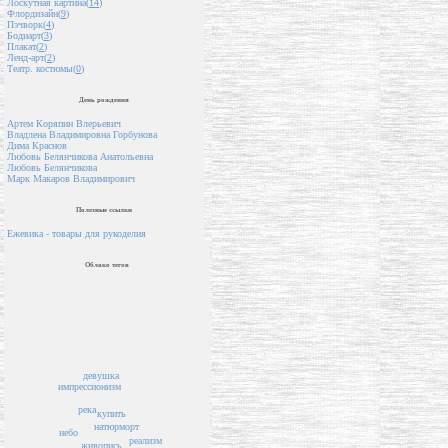
Лоскутная картина(
14
)
Флордизайн(
9
)
Пэчворк(
4
)
Бодиарт(
3
)
Плакат(
2
)
Ленд-арт(
2
)
Театр. костюмы(
0
)
День рождения
Артем Коряпин Влерьевич
Владлена Владимировна Горбунова
Дима Краснов
Любовь Белянчикова Анатольевна
Любовь Белянчикова
Марк Макаров Владимирович
Полезные ссылки
Ежевика - товары для рукоделия
Облако тегов
девушка
импрессионизм
река
купить
натюрморт
небо
реализм
живопись