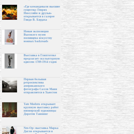
«Где командовали высшие
существа: Генрих
Нюссляйн и друзья»
открывается в галерее
Гвидо В. Баудаха
Новая экспозиция
Высокого музея
посвящена искусству
южных backroads
Выставка в Глиптотеке
предлагает скульптурную
одиссею 1789-1914 годов
Первая большая
ретроспектива
американского
фотографа Салли Манн
отправляется в Хьюстон
Tate Modern открывает
крупную выставку работ
пионерской художницы
Доротеи Таннинг
Neo-Op: выставка Марка
Дагли открывается в