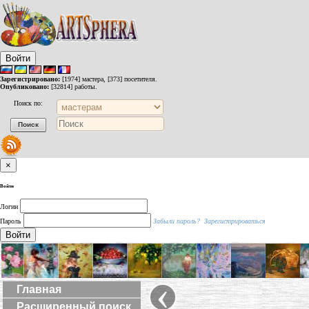
Войти
Зарегистрировано:
[1974] мастера, [373] посетителя.
Опубликовано:
[32814] работы.
Поиск по:
×
Войти
Логин
Пароль
Забыли пароль?
Зарегистрироваться
Войти
‹
Главная
Расширенный поиск