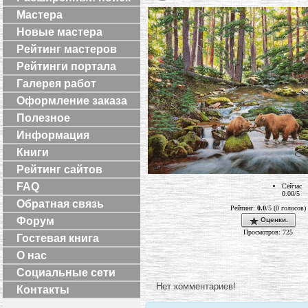
Мастера
Новые мастера
Рейтинг мастеров
Рейтинги портала
Галерея работ
Оформление заказа
Полезное
Информация
Книги
Рейтинг сайтов
FAQ
Сейчас
0.00/5
Обратная связь
Рейтинг:
0.0
/5 (0 голосов)
Форум
Оценки.
Просмотров: 725
Гостевая книга
О нас
Социальные сети
Нет комментариев!
Контакты